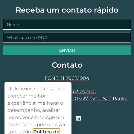
Receba um contato rápido
ENVIAR
Contato
FONE: 11 2062.1904
Utilizamos cookies para
contato@dgrau3.com.br
oferecer melhor
Rua Aparaju, 64 - Mooca Cep: 03127-020 - São Paulo -
experiência, melhorar o
SP
desempenho, analisar
como você interage em
nosso site e personalizar
conteúdo.
Política de