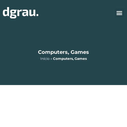
Computers, Games
Início
»
Computers, Games