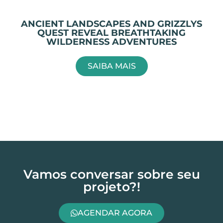
ANCIENT LANDSCAPES AND GRIZZLYS
QUEST REVEAL BREATHTAKING
WILDERNESS ADVENTURES
SAIBA MAIS
Vamos conversar sobre seu
projeto?!
AGENDAR AGORA