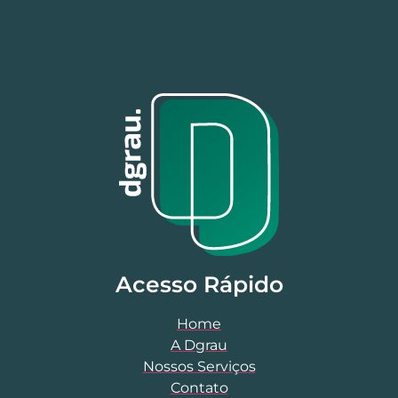
Acesso Rápido
Home
A Dgrau
Nossos Serviços
Contato