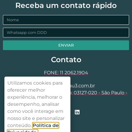
Receba um contato rápido
ENVIAR
Contato
FONE: 11 2062.1904
Utilizamos cookies para
contato@dgrau3.com.br
oferecer melhor
Rua Aparaju, 64 - Mooca Cep: 03127-020 - São Paulo -
experiência, melhorar o
SP
desempenho, analisar
como você interage em
nosso site e personalizar
conteúdo.
Política de