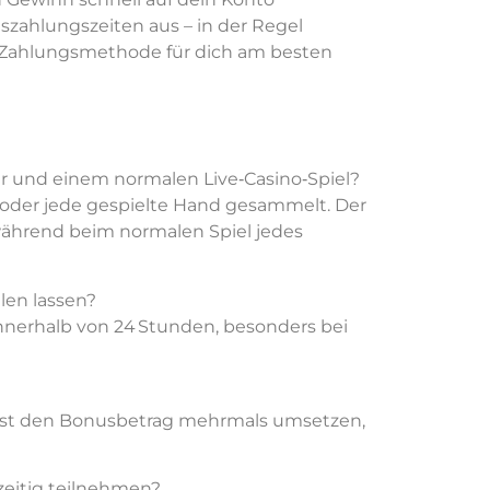
zahlungszeiten aus – in der Regel
he Zahlungsmethode für dich am besten
er und einem normalen Live‑Casino‑Spiel?
 oder jede gespielte Hand gesammelt. Der
ährend beim normalen Spiel jedes
len lassen?
innerhalb von 24 Stunden, besonders bei
sst den Bonusbetrag mehrmals umsetzen,
zeitig teilnehmen?