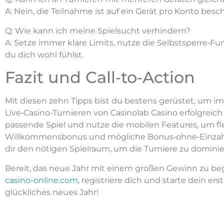
A: Nein, die Teilnahme ist auf ein Gerät pro Konto besc
Q: Wie kann ich meine Spielsucht verhindern?
A: Setze immer klare Limits, nutze die Selbstsperre‑F
du dich wohl fühlst.
Fazit und Call‑to‑Action
Mit diesen zehn Tipps bist du bestens gerüstet, um i
Live‑Casino‑Turnieren von Casinolab Casino erfolgreich
passende Spiel und nutze die mobilen Features, um flex
Willkommensbonus und mögliche Bonus‑ohne‑Einzahlu
dir den nötigen Spielraum, um die Turniere zu dominie
Bereit, das neue Jahr mit einem großen Gewinn zu b
casino-online.com
, registriere dich und starte dein erst
glückliches neues Jahr!