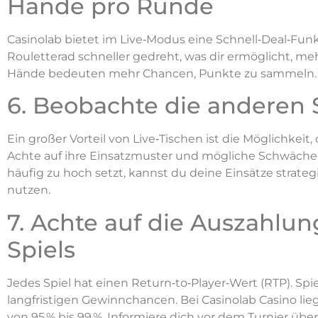
Hände pro Runde
Casinolab bietet im Live‑Modus eine Schnell‑Deal‑Fun
Rouletterad schneller gedreht, was dir ermöglicht, meh
Hände bedeuten mehr Chancen, Punkte zu sammeln.
6. Beobachte die anderen 
Ein großer Vorteil von Live‑Tischen ist die Möglichkeit,
Achte auf ihre Einsatzmuster und mögliche Schwäche
häufig zu hoch setzt, kannst du deine Einsätze strat
nutzen.
7. Achte auf die Auszahlun
Spiels
Jedes Spiel hat einen Return‑to‑Player‑Wert (RTP). S
langfristigen Gewinnchancen. Bei Casinolab Casino lie
von 95 % bis 99 %. Informiere dich vor dem Turnier üb