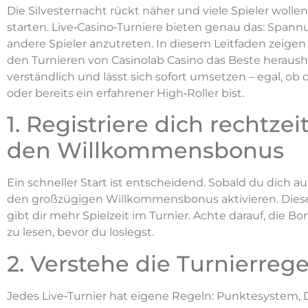
Die Silvesternacht rückt näher und viele Spieler wol
starten. Live‑Casino‑Turniere bieten genau das: Span
andere Spieler anzutreten. In diesem Leitfaden zeigen 
den Turnieren von Casinolab Casino das Beste herausho
verständlich und lässt sich sofort umsetzen – egal, ob
oder bereits ein erfahrener High‑Roller bist.
1. Registriere dich rechtzei
den Willkommensbonus
Ein schneller Start ist entscheidend. Sobald du dich a
den großzügigen Willkommensbonus aktivieren. Diese
gibt dir mehr Spielzeit im Turnier. Achte darauf, di
zu lesen, bevor du loslegst.
2. Verstehe die Turnierreg
Jedes Live‑Turnier hat eigene Regeln: Punktesystem,