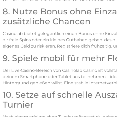
8. Nutze Bonus ohne Einza
zusätzliche Chancen
Casinolab bietet gelegentlich einen Bonus ohne Einza
dir freie Spins oder ein kleines Guthaben geben, das d
eigenes Geld zu riskieren. Registriere dich frühzeitig,
9. Spiele mobil für mehr Fle
Der Live‑Casino‑Bereich von Casinolab Casino ist volls
deinem Smartphone oder Tablet aus teilnehmen – ide
Hintergrund genießen willst. Eine stabile Internetverb
10. Setze auf schnelle Au
Turnier
Nach einem erfolgreichen Turnier möchtest du deinen