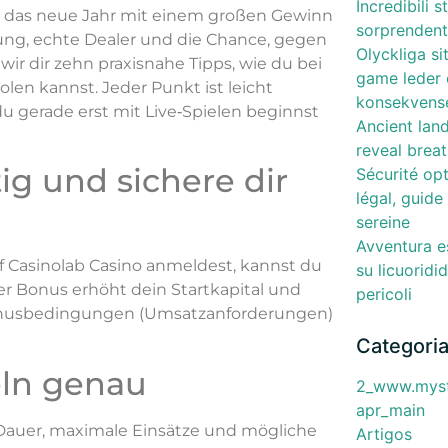
Incredibili 
len das neue Jahr mit einem großen Gewinn
sorprendenti
nung, echte Dealer und die Chance, gegen
Olyckliga s
wir dir zehn praxisnahe Tipps, wie du bei
game leder o
len kannst. Jeder Punkt ist leicht
konsekvense
 du gerade erst mit Live‑Spielen beginnst
Ancient lan
reveal brea
tig und sichere dir
Sécurité opt
légal, guid
sereine
Avventura es
uf Casinolab Casino anmeldest, kannst du
su licuoridi
r Bonus erhöht dein Startkapital und
pericoli
e Bonusbedingungen (Umsatzanforderungen)
Categori
eln genau
2_www.mysti
apr_main
 Dauer, maximale Einsätze und mögliche
Artigos