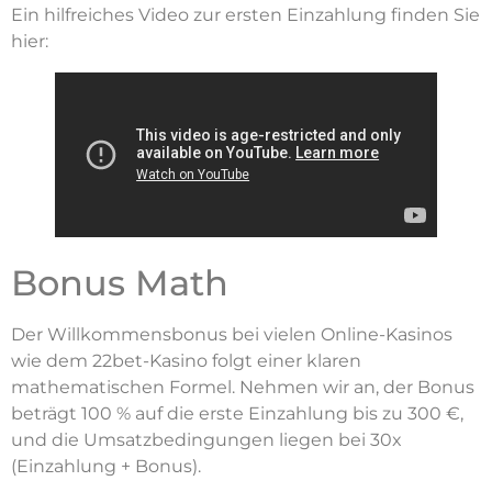
Ein hilfreiches Video zur ersten Einzahlung finden Sie
hier:
Bonus Math
Der Willkommensbonus bei vielen Online-Kasinos
wie dem 22bet-Kasino folgt einer klaren
mathematischen Formel. Nehmen wir an, der Bonus
beträgt 100 % auf die erste Einzahlung bis zu 300 €,
und die Umsatzbedingungen liegen bei 30x
(Einzahlung + Bonus).