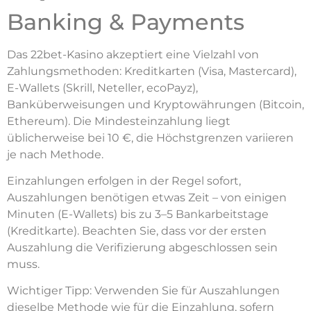
Banking & Payments
Das 22bet-Kasino akzeptiert eine Vielzahl von
Zahlungsmethoden: Kreditkarten (Visa, Mastercard),
E-Wallets (Skrill, Neteller, ecoPayz),
Banküberweisungen und Kryptowährungen (Bitcoin,
Ethereum). Die Mindesteinzahlung liegt
üblicherweise bei 10 €, die Höchstgrenzen variieren
je nach Methode.
Einzahlungen erfolgen in der Regel sofort,
Auszahlungen benötigen etwas Zeit – von einigen
Minuten (E-Wallets) bis zu 3–5 Bankarbeitstage
(Kreditkarte). Beachten Sie, dass vor der ersten
Auszahlung die Verifizierung abgeschlossen sein
muss.
Wichtiger Tipp: Verwenden Sie für Auszahlungen
dieselbe Methode wie für die Einzahlung, sofern