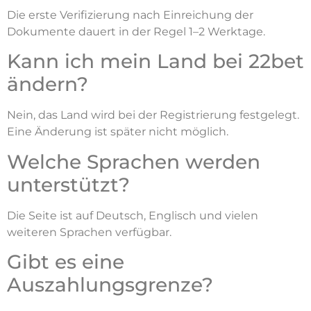
Die erste Verifizierung nach Einreichung der
Dokumente dauert in der Regel 1–2 Werktage.
Kann ich mein Land bei 22bet
ändern?
Nein, das Land wird bei der Registrierung festgelegt.
Eine Änderung ist später nicht möglich.
Welche Sprachen werden
unterstützt?
Die Seite ist auf Deutsch, Englisch und vielen
weiteren Sprachen verfügbar.
Gibt es eine
Auszahlungsgrenze?