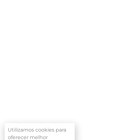
Utilizamos cookies para
oferecer melhor