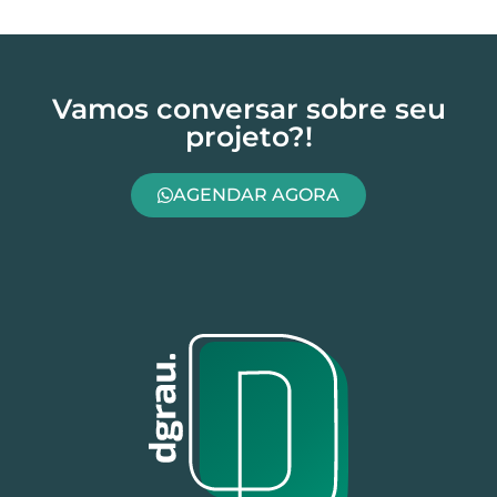
Vamos conversar sobre seu
projeto?!
AGENDAR AGORA