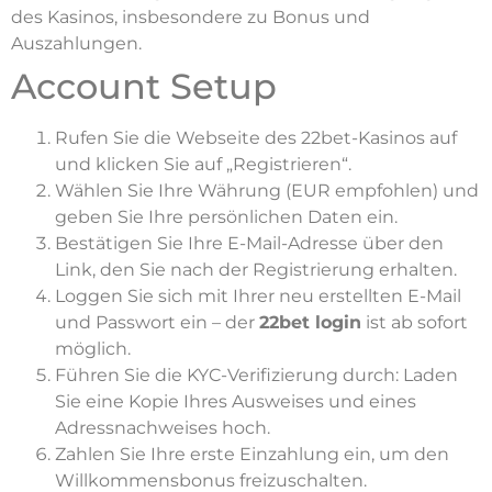
des Kasinos, insbesondere zu Bonus und
Auszahlungen.
Account Setup
Rufen Sie die Webseite des 22bet-Kasinos auf
und klicken Sie auf „Registrieren“.
Wählen Sie Ihre Währung (EUR empfohlen) und
geben Sie Ihre persönlichen Daten ein.
Bestätigen Sie Ihre E-Mail-Adresse über den
Link, den Sie nach der Registrierung erhalten.
Loggen Sie sich mit Ihrer neu erstellten E-Mail
und Passwort ein – der
22bet login
ist ab sofort
möglich.
Führen Sie die KYC-Verifizierung durch: Laden
Sie eine Kopie Ihres Ausweises und eines
Adressnachweises hoch.
Zahlen Sie Ihre erste Einzahlung ein, um den
Willkommensbonus freizuschalten.