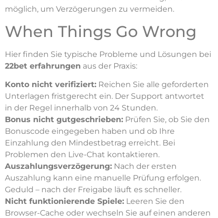
möglich, um Verzögerungen zu vermeiden.
When Things Go Wrong
Hier finden Sie typische Probleme und Lösungen bei
22bet erfahrungen
aus der Praxis:
Konto nicht verifiziert:
Reichen Sie alle geforderten
Unterlagen fristgerecht ein. Der Support antwortet
in der Regel innerhalb von 24 Stunden.
Bonus nicht gutgeschrieben:
Prüfen Sie, ob Sie den
Bonuscode eingegeben haben und ob Ihre
Einzahlung den Mindestbetrag erreicht. Bei
Problemen den Live-Chat kontaktieren.
Auszahlungsverzögerung:
Nach der ersten
Auszahlung kann eine manuelle Prüfung erfolgen.
Geduld – nach der Freigabe läuft es schneller.
Nicht funktionierende Spiele:
Leeren Sie den
Browser-Cache oder wechseln Sie auf einen anderen