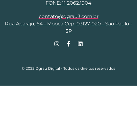
FONE: 11 2062.1904
contato@dgrau3.com.br
Rua Aparaju, 64 - Mooca Cep: 03127-020 - São Paulo -
SP
© 2023 Dgrau Digital - Todos os direitos reservados
habet
betwoon giriş
betcio
Jojobet Giriş
Grandpashabet Giri