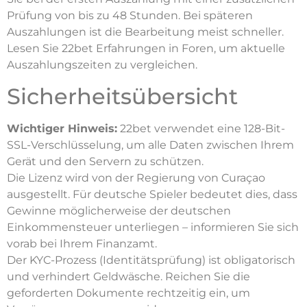
Prüfung von bis zu 48 Stunden. Bei späteren
Auszahlungen ist die Bearbeitung meist schneller.
Lesen Sie 22bet Erfahrungen in Foren, um aktuelle
Auszahlungszeiten zu vergleichen.
Sicherheitsübersicht
Wichtiger Hinweis:
22bet verwendet eine 128-Bit-
SSL-Verschlüsselung, um alle Daten zwischen Ihrem
Gerät und den Servern zu schützen.
Die Lizenz wird von der Regierung von Curaçao
ausgestellt. Für deutsche Spieler bedeutet dies, dass
Gewinne möglicherweise der deutschen
Einkommensteuer unterliegen – informieren Sie sich
vorab bei Ihrem Finanzamt.
Der KYC-Prozess (Identitätsprüfung) ist obligatorisch
und verhindert Geldwäsche. Reichen Sie die
geforderten Dokumente rechtzeitig ein, um