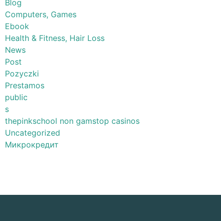
Blog
Computers, Games
Ebook
Health & Fitness, Hair Loss
News
Post
Pozyczki
Prestamos
public
s
thepinkschool non gamstop casinos
Uncategorized
Микрокредит