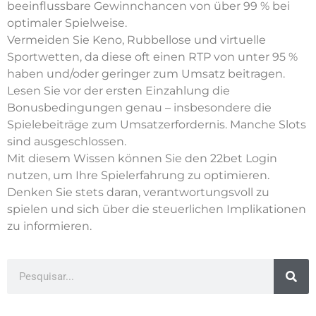
beeinflussbare Gewinnchancen von über 99 % bei
optimaler Spielweise.
Vermeiden Sie Keno, Rubbellose und virtuelle
Sportwetten, da diese oft einen RTP von unter 95 %
haben und/oder geringer zum Umsatz beitragen.
Lesen Sie vor der ersten Einzahlung die
Bonusbedingungen genau – insbesondere die
Spielebeiträge zum Umsatzerfordernis. Manche Slots
sind ausgeschlossen.
Mit diesem Wissen können Sie den 22bet Login
nutzen, um Ihre Spielerfahrung zu optimieren.
Denken Sie stets daran, verantwortungsvoll zu
spielen und sich über die steuerlichen Implikationen
zu informieren.