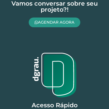
Vamos conversar sobre seu
projeto?!
AGENDAR AGORA
Acesso Rápido