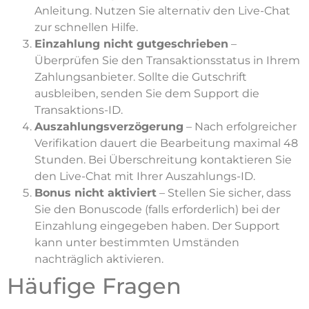
Anleitung. Nutzen Sie alternativ den Live-Chat
zur schnellen Hilfe.
Einzahlung nicht gutgeschrieben
–
Überprüfen Sie den Transaktionsstatus in Ihrem
Zahlungsanbieter. Sollte die Gutschrift
ausbleiben, senden Sie dem Support die
Transaktions-ID.
Auszahlungsverzögerung
– Nach erfolgreicher
Verifikation dauert die Bearbeitung maximal 48
Stunden. Bei Überschreitung kontaktieren Sie
den Live-Chat mit Ihrer Auszahlungs-ID.
Bonus nicht aktiviert
– Stellen Sie sicher, dass
Sie den Bonuscode (falls erforderlich) bei der
Einzahlung eingegeben haben. Der Support
kann unter bestimmten Umständen
nachträglich aktivieren.
Häufige Fragen