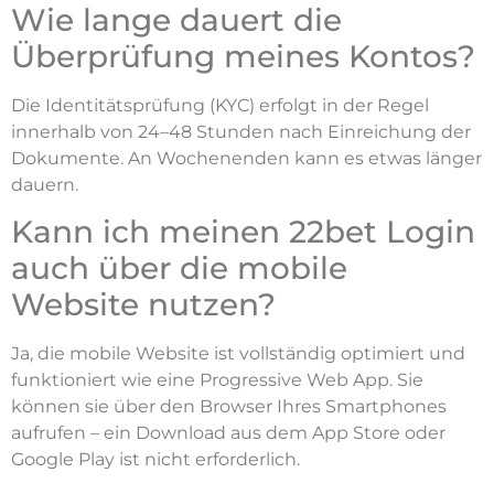
Wie lange dauert die
Überprüfung meines Kontos?
Die Identitätsprüfung (KYC) erfolgt in der Regel
innerhalb von 24–48 Stunden nach Einreichung der
Dokumente. An Wochenenden kann es etwas länger
dauern.
Kann ich meinen 22bet Login
auch über die mobile
Website nutzen?
Ja, die mobile Website ist vollständig optimiert und
funktioniert wie eine Progressive Web App. Sie
können sie über den Browser Ihres Smartphones
aufrufen – ein Download aus dem App Store oder
Google Play ist nicht erforderlich.