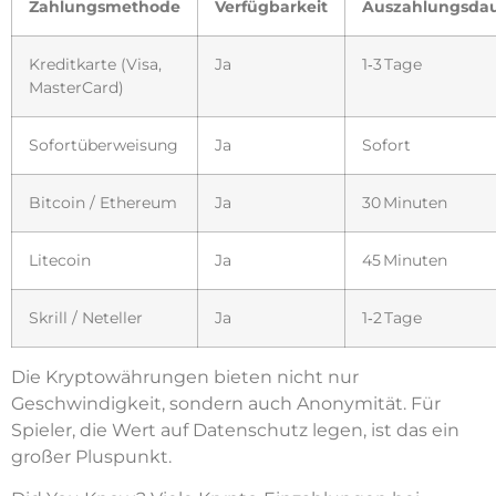
Zahlungsmethode
Verfügbarkeit
Auszahlungsda
Kreditkarte (Visa,
Ja
1‑3 Tage
MasterCard)
Sofortüberweisung
Ja
Sofort
Bitcoin / Ethereum
Ja
30 Minuten
Litecoin
Ja
45 Minuten
Skrill / Neteller
Ja
1‑2 Tage
Die Kryptowährungen bieten nicht nur
Geschwindigkeit, sondern auch Anonymität. Für
Spieler, die Wert auf Datenschutz legen, ist das ein
großer Pluspunkt.