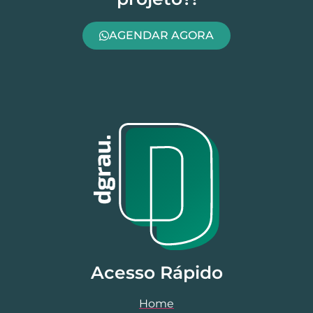
AGENDAR AGORA
Acesso Rápido
Home