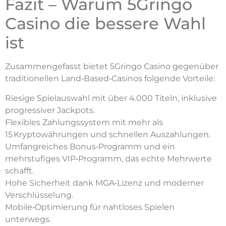
Fazit – Warum 5Gringo
Casino die bessere Wahl
ist
Zusammengefasst bietet 5Gringo Casino gegenüber
traditionellen Land‑Based‑Casinos folgende Vorteile:
Riesige Spielauswahl mit über 4.000 Titeln, inklusive
progressiver Jackpots.
Flexibles Zahlungssystem mit mehr als
15 Kryptowährungen und schnellen Auszahlungen.
Umfangreiches Bonus‑Programm und ein
mehrstufiges VIP‑Programm, das echte Mehrwerte
schafft.
Hohe Sicherheit dank MGA‑Lizenz und moderner
Verschlüsselung.
Mobile‑Optimierung für nahtloses Spielen
unterwegs.