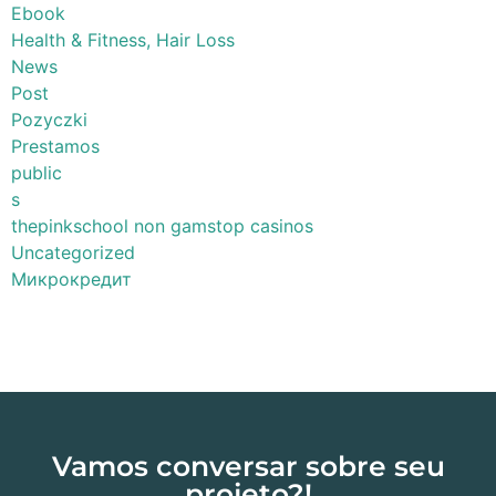
Ebook
Health & Fitness, Hair Loss
News
Post
Pozyczki
Prestamos
public
s
thepinkschool non gamstop casinos
Uncategorized
Микрокредит
Vamos conversar sobre seu
projeto?!