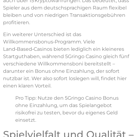
auch über 15 Kryptowährungen. Das bedeutet, dass
Spieler aus dem deutschsprachigen Raum flexibel
bleiben und von niedrigen Transaktionsgebühren
profitieren.
Ein weiterer Unterschied ist das
Willkommensbonus‑Programm. Viele
Land‑Based‑Casinos bieten lediglich ein kleineres
Startguthaben, während 5Gringo Casino gleich fünf
verschiedene Willkommensboni bereitstellt –
darunter ein Bonus ohne Einzahlung, der sofort
nutzbar ist. Wer also sofort loslegen will, findet hier
einen klaren Vorteil.
Pro Tipp: Nutze den 5Gringo Casino Bonus
ohne Einzahlung, um das Spielangebot
risikofrei zu testen, bevor du eigenes Geld
einsetzt.
Spielvielfalt und Qualität –