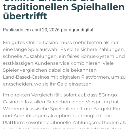
traditionellen Spielhallen
übertrifft
Publicado em
abril 20, 2026
por
dgraudigital
Ein gutes Online‑Casino muss mehr bieten als nur
eine lange Spielauswahl. Es sollte sichere Zahlungen,
schnelle Auszahlungen, ein faires Bonus‑System und
erstklassigen Kundenservice kombinieren. Viele
Spieler vergleichen dabei die bekannten
Land‑Based‑Casinos mit digitalen Plattformen, um zu
entscheiden, wo sie ihr Geld einsetzen.
Im direkten Vergleich fällt sofort auf, dass 5Gringo
Casino in fast allen Bereichen einen Vorsprung hat.
Während klassische Spielhallen oft nur Bargeld‑Ein-
und Auszahlungen akzeptieren, ermöglicht die
Plattform sowohl traditionelle Zahlungsmethoden als