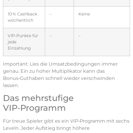
10 % Cashback
–
Keine
wöchentlich
VIP‑Punkte für
–
–
jede
Einzahlung
Important: Lies die Umsatzbedingungen immer
genau. Ein zu hoher Multiplikator kann das
Bonus‑Guthaben schnell wieder verschwinden
lassen.
Das mehrstufige
VIP‑Programm
Für treue Spieler gibt es ein VIP‑Programm mit sechs
Leveln. Jeder Aufstieg bringt höhere