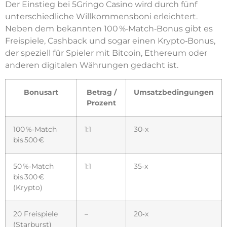
Der Einstieg bei 5Gringo Casino wird durch fünf
unterschiedliche Willkommensboni erleichtert.
Neben dem bekannten 100 %‑Match‑Bonus gibt es
Freispiele, Cashback und sogar einen Krypto‑Bonus,
der speziell für Spieler mit Bitcoin, Ethereum oder
anderen digitalen Währungen gedacht ist.
Bonusart
Betrag /
Umsatzbedingungen
Prozent
100 %‑Match
1:1
30‑x
bis 500 €
50 %‑Match
1:1
35‑x
bis 300 €
(Krypto)
20 Freispiele
–
20‑x
(Starburst)