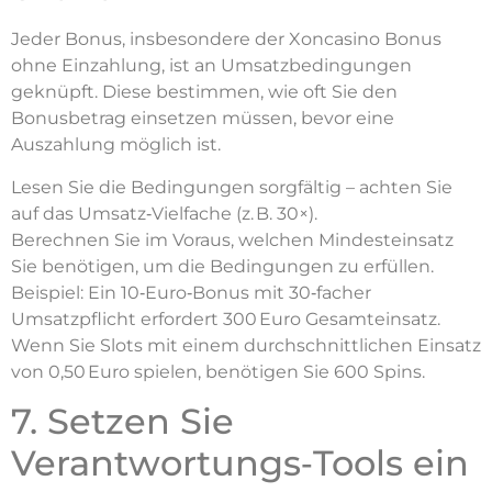
Jeder Bonus, insbesondere der Xoncasino Bonus
ohne Einzahlung, ist an Umsatzbedingungen
geknüpft. Diese bestimmen, wie oft Sie den
Bonusbetrag einsetzen müssen, bevor eine
Auszahlung möglich ist.
Lesen Sie die Bedingungen sorgfältig – achten Sie
auf das Umsatz‑Vielfache (z. B. 30×).
Berechnen Sie im Voraus, welchen Mindesteinsatz
Sie benötigen, um die Bedingungen zu erfüllen.
Beispiel: Ein 10‑Euro‑Bonus mit 30‑facher
Umsatzpflicht erfordert 300 Euro Gesamteinsatz.
Wenn Sie Slots mit einem durchschnittlichen Einsatz
von 0,50 Euro spielen, benötigen Sie 600 Spins.
7. Setzen Sie
Verantwortungs‑Tools ein