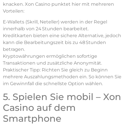
knacken. Xon Casino punktet hier mit mehreren
Vorteilen:
E‑Wallets (Skrill, Neteller) werden in der Regel
innerhalb von 24 Stunden bearbeitet.
Kreditkarten bieten eine sichere Alternative, jedoch
kann die Bearbeitungszeit bis zu 48 Stunden
betragen.
Kryptowährungen ermöglichen sofortige
Transaktionen und zusätzliche Anonymität.
Praktischer Tipp: Richten Sie gleich zu Beginn
mehrere Auszahlungsmethoden ein. So können Sie
im Gewinnfall die schnellste Option wählen.
5. Spielen Sie mobil – Xon
Casino auf dem
Smartphone