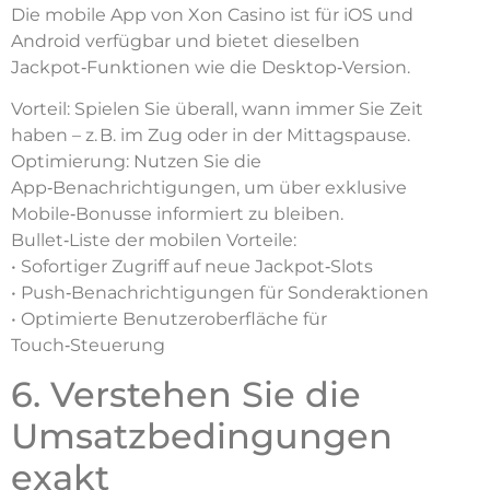
Die mobile App von Xon Casino ist für iOS und
Android verfügbar und bietet dieselben
Jackpot‑Funktionen wie die Desktop‑Version.
Vorteil: Spielen Sie überall, wann immer Sie Zeit
haben – z. B. im Zug oder in der Mittagspause.
Optimierung: Nutzen Sie die
App‑Benachrichtigungen, um über exklusive
Mobile‑Bonusse informiert zu bleiben.
Bullet‑Liste der mobilen Vorteile:
• Sofortiger Zugriff auf neue Jackpot‑Slots
• Push‑Benachrichtigungen für Sonderaktionen
• Optimierte Benutzeroberfläche für
Touch‑Steuerung
6. Verstehen Sie die
Umsatzbedingungen
exakt