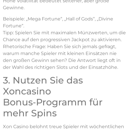
Hohe Volatilität bedeutet seltener, aber große
Gewinne.
Beispiele: „Mega Fortune“, „Hall of Gods“, „Divine
Fortune“.
Tipp: Spielen Sie mit maximalen Münzwerten, um die
Chance auf den progressiven Jackpot zu aktivieren.
Rhetorische Frage: Haben Sie sich jemals gefragt,
warum manche Spieler mit kleinen Einsätzen nie
den großen Gewinn sehen? Die Antwort liegt oft in
der Wahl des richtigen Slots und der Einsatzhöhe.
3. Nutzen Sie das
Xoncasino
Bonus‑Programm für
mehr Spins
Xon Casino belohnt treue Spieler mit wöchentlichen