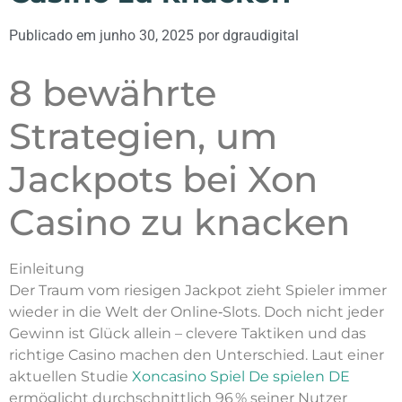
Publicado em
junho 30, 2025
por
dgraudigital
8 bewährte
Strategien, um
Jackpots bei Xon
Casino zu knacken
Einleitung
Der Traum vom riesigen Jackpot zieht Spieler immer
wieder in die Welt der Online‑Slots. Doch nicht jeder
Gewinn ist Glück allein – clevere Taktiken und das
richtige Casino machen den Unterschied. Laut einer
aktuellen Studie
Xoncasino Spiel De spielen DE
ermöglicht durchschnittlich 96 % seiner Nutzer