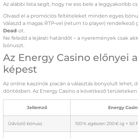
Az alábbi lista segít, hogy ne ess bele a leggyakoribb 
Olvasd el a promóciós feltételeket minden egyes bónus
Válaszd a magas RTP‑vel (return to player) rendelkező 
Dead
-ot.
Ne feledd a lejárati határidőt – a nyeremények csak akk
bónuszt.
Az Energy Casino előnyei 
képest
Az online kaszinók piacán a választás bonyolult lehet,
döntésben. Az Energy Casino a következő területeken 
Jellemző
Energy Casin
Üdvözlő bónusz
100 % egészen 200 €‑ig + 50 