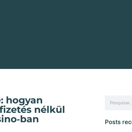
: hogyan
izetés nélkül
sino‑ban
Posts re