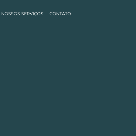
NOSSOS SERVIÇOS
CONTATO