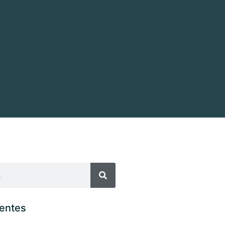
centes