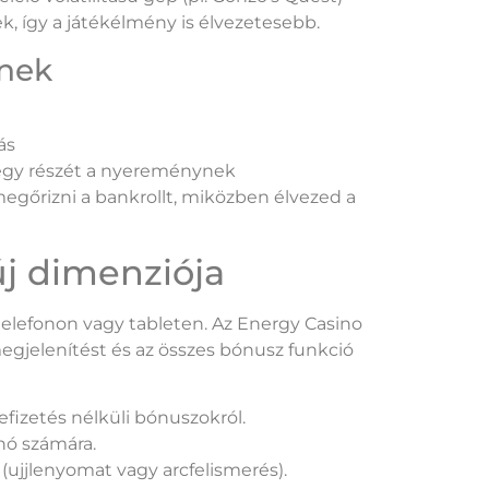
 így a játékélmény is élvezetesebb.
knek
ás
ki egy részét a nyereménynek
egőrizni a bankrollt, miközben élvezed a
új dimenziója
elefonon vagy tableten. Az Energy Casino
megjelenítést és az összes bónusz funkció
efizetés nélküli bónuszokról.
inó számára.
(ujjlenyomat vagy arcfelismerés).