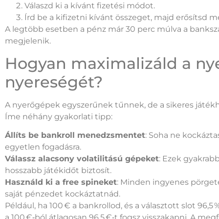
Válaszd ki a kívánt fizetési módot.
Írd be a kifizetni kívánt összeget, majd erősítsd m
A legtöbb esetben a pénz már 30 perc múlva a banks
megjelenik.
Hogyan maximalizáld a n
nyereségét?
A nyerőgépek egyszerűnek tűnnek, de a sikeres játékh
Íme néhány gyakorlati tipp:
Állíts be bankroll menedzsmentet
: Soha ne kockáztas
egyetlen fogadásra.
Válassz alacsony volatilitású gépeket
: Ezek gyakrab
hosszabb játékidőt biztosít.
Használd ki a free spineket
: Minden ingyenes pörgeté
saját pénzedet kockáztatnád.
Például, ha 100 € a bankrollod, és a választott slot 96,
a 100 €‑ból átlagosan 96,5 €‑t fogsz visszakapni. A megfe