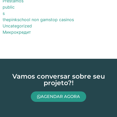
Prestamos
public
s
thepinkschool non gamstop casinos
Uncategorized
Микрокредит
Vamos conversar sobre seu
projeto?!
AGENDAR AGORA