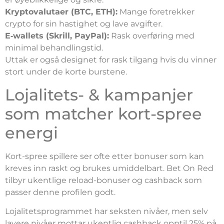
Kryptovalutaer (BTC, ETH):
Mange foretrekker
crypto for sin hastighet og lave avgifter.
E‑wallets (Skrill, PayPal):
Rask overføring med
minimal behandlingstid.
Uttak er også designet for rask tilgang hvis du vinner
stort under de korte burstene.
Lojalitets- & kampanjer
som matcher kort-spree
energi
Kort-spree spillere ser ofte etter bonuser som kan
kreves inn raskt og brukes umiddelbart. Bet On Red
tilbyr ukentlige reload-bonuser og cashback som
passer denne profilen godt.
Lojalitetsprogrammet har seksten nivåer, men selv
lavere nivåer mottar ukentlig cashback opptil 25% på