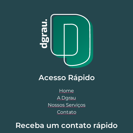
Acesso Rápido
Home
A Dgrau
Nossos Serviços
Contato
Receba um contato rápido