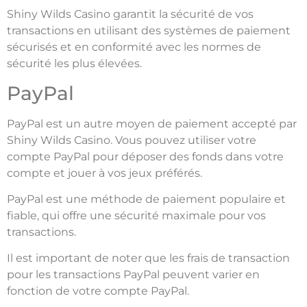
Shiny Wilds Casino garantit la sécurité de vos
transactions en utilisant des systèmes de paiement
sécurisés et en conformité avec les normes de
sécurité les plus élevées.
PayPal
PayPal est un autre moyen de paiement accepté par
Shiny Wilds Casino. Vous pouvez utiliser votre
compte PayPal pour déposer des fonds dans votre
compte et jouer à vos jeux préférés.
PayPal est une méthode de paiement populaire et
fiable, qui offre une sécurité maximale pour vos
transactions.
Il est important de noter que les frais de transaction
pour les transactions PayPal peuvent varier en
fonction de votre compte PayPal.