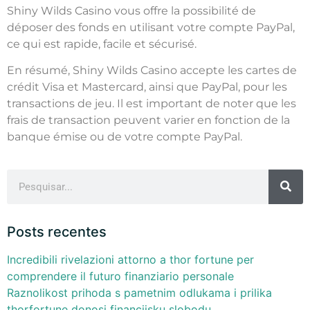
Shiny Wilds Casino vous offre la possibilité de
déposer des fonds en utilisant votre compte PayPal,
ce qui est rapide, facile et sécurisé.
En résumé, Shiny Wilds Casino accepte les cartes de
crédit Visa et Mastercard, ainsi que PayPal, pour les
transactions de jeu. Il est important de noter que les
frais de transaction peuvent varier en fonction de la
banque émise ou de votre compte PayPal.
Posts recentes
Incredibili rivelazioni attorno a thor fortune per
comprendere il futuro finanziario personale
Raznolikost prihoda s pametnim odlukama i prilika
thorfortune donosi financijsku slobodu