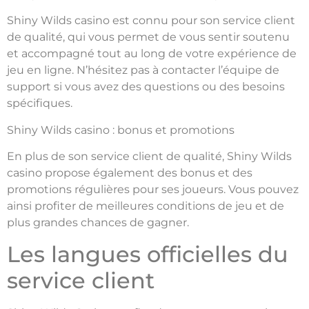
Shiny Wilds casino est connu pour son service client
de qualité, qui vous permet de vous sentir soutenu
et accompagné tout au long de votre expérience de
jeu en ligne. N’hésitez pas à contacter l’équipe de
support si vous avez des questions ou des besoins
spécifiques.
Shiny Wilds casino : bonus et promotions
En plus de son service client de qualité, Shiny Wilds
casino propose également des bonus et des
promotions régulières pour ses joueurs. Vous pouvez
ainsi profiter de meilleures conditions de jeu et de
plus grandes chances de gagner.
Les langues officielles du
service client