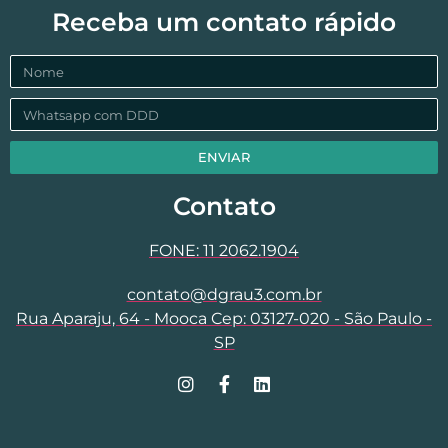
Receba um contato rápido
ENVIAR
Contato
FONE: 11 2062.1904
contato@dgrau3.com.br
Rua Aparaju, 64 - Mooca Cep: 03127-020 - São Paulo -
SP