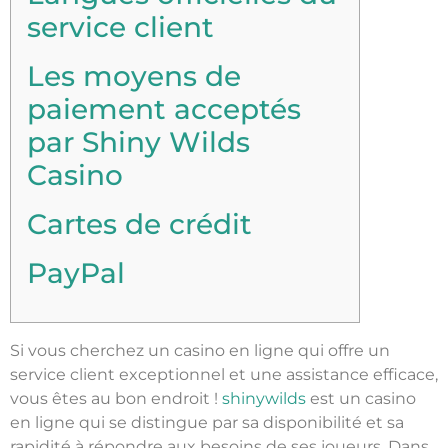
service client
Les moyens de
paiement acceptés
par Shiny Wilds
Casino
Cartes de crédit
PayPal
Si vous cherchez un casino en ligne qui offre un
service client exceptionnel et une assistance efficace,
vous êtes au bon endroit !
shinywilds
est un casino
en ligne qui se distingue par sa disponibilité et sa
rapidité à répondre aux besoins de ses joueurs. Dans