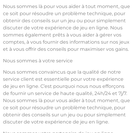
Nous sommes là pour vous aider à tout moment, que
ce soit pour résoudre un problème technique, pour
obtenir des conseils sur un jeu ou pour simplement
discuter de votre expérience de jeu en ligne. Nous
sommes également prêts à vous aider à gérer vos
comptes, à vous fournir des informations sur nos jeux
et à vous offrir des conseils pour maximiser vos gains.
Nous sommes à votre service
Nous sommes convaincus que la qualité de notre
service client est essentielle pour votre expérience
de jeu en ligne. C’est pourquoi nous nous efforçons
de fournir un service de haute qualité, 24h/24 et 7j/7.
Nous sommes là pour vous aider à tout moment, que
ce soit pour résoudre un problème technique, pour
obtenir des conseils sur un jeu ou pour simplement
discuter de votre expérience de jeu en ligne.