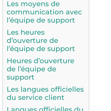
Les moyens de
communication avec
l’équipe de support
Les heures
d’ouverture de
l’équipe de support
Heures d’ouverture
de l’équipe de
support
Les langues officielles
du service client
Langues officielles du