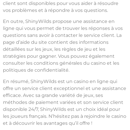
client sont disponibles pour vous aider à résoudre
vos problèmes et à répondre à vos questions.
En outre, ShinyWilds propose une assistance en
ligne qui vous permet de trouver les réponses à vos
questions sans avoir à contacter le service client. La
page d’aide du site contient des informations
détaillées sur les jeux, les règles de jeu et les
stratégies pour gagner. Vous pouvez également
consulter les conditions générales du casino et les
politiques de confidentialité.
En résumé, ShinyWilds est un casino en ligne qui
offre un service client exceptionnel et une assistance
efficace. Avec sa grande variété de jeux, ses
méthodes de paiement variées et son service client
disponible 24/7, ShinyWilds est un choix idéal pour
les joueurs français. N’hésitez pas à rejoindre le casino
et à découvrir les avantages qu’il offre !