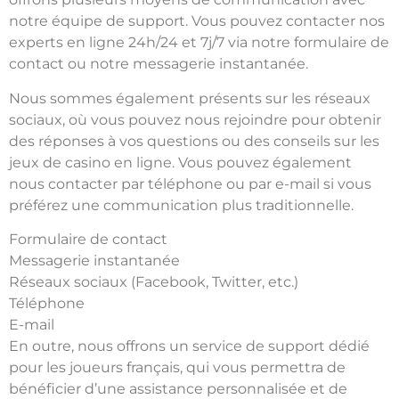
notre équipe de support. Vous pouvez contacter nos
experts en ligne 24h/24 et 7j/7 via notre formulaire de
contact ou notre messagerie instantanée.
Nous sommes également présents sur les réseaux
sociaux, où vous pouvez nous rejoindre pour obtenir
des réponses à vos questions ou des conseils sur les
jeux de casino en ligne. Vous pouvez également
nous contacter par téléphone ou par e-mail si vous
préférez une communication plus traditionnelle.
Formulaire de contact
Messagerie instantanée
Réseaux sociaux (Facebook, Twitter, etc.)
Téléphone
E-mail
En outre, nous offrons un service de support dédié
pour les joueurs français, qui vous permettra de
bénéficier d’une assistance personnalisée et de