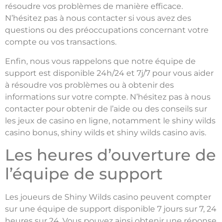
résoudre vos problèmes de manière efficace.
N’hésitez pas à nous contacter si vous avez des
questions ou des préoccupations concernant votre
compte ou vos transactions.
Enfin, nous vous rappelons que notre équipe de
support est disponible 24h/24 et 7j/7 pour vous aider
à résoudre vos problèmes ou à obtenir des
informations sur votre compte. N’hésitez pas à nous
contacter pour obtenir de l’aide ou des conseils sur
les jeux de casino en ligne, notamment le shiny wilds
casino bonus, shiny wilds et shiny wilds casino avis.
Les heures d’ouverture de
l’équipe de support
Les joueurs de Shiny Wilds casino peuvent compter
sur une équipe de support disponible 7 jours sur 7, 24
heures sur 24. Vous pouvez ainsi obtenir une réponse