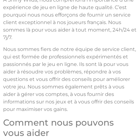
expérience de jeu en ligne de haute qualité. C’est
pourquoi nous nous efforçons de fournir un service
client exceptionnel à nos joueurs français. Nous
sommes là pour vous aider à tout moment, 24h/24 et
7j/7.
Nous sommes fiers de notre équipe de service client,
qui est formée de professionnels expérimentés et
passionnés par le jeu en ligne. Ils sont là pour vous
aider à résoudre vos problèmes, répondre à vos
questions et vous offrir des conseils pour améliorer
votre jeu. Nous sommes également prêts à vous
aider à gérer vos comptes, à vous fournir des
informations sur nos jeux et à vous offrir des conseils
pour maximiser vos gains.
Comment nous pouvons
vous aider