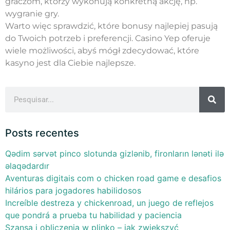
graczom, którzy wykonują konkretną akcję, np.
wygranie gry.
Warto więc sprawdzić, które bonusy najlepiej pasują
do Twoich potrzeb i preferencji. Casino Yep oferuje
wiele możliwości, abyś mógł zdecydować, które
kasyno jest dla Ciebie najlepsze.
Posts recentes
Qədim sərvət pinco slotunda gizlənib, fironların lənəti ilə
əlaqədardır
Aventuras digitais com o chicken road game e desafios
hilários para jogadores habilidosos
Increíble destreza y chickenroad, un juego de reflejos
que pondrá a prueba tu habilidad y paciencia
Szansa i obliczenia w plinko – jak zwiększyć