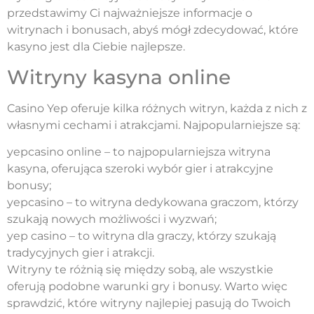
przedstawimy Ci najważniejsze informacje o
witrynach i bonusach, abyś mógł zdecydować, które
kasyno jest dla Ciebie najlepsze.
Witryny kasyna online
Casino Yep oferuje kilka różnych witryn, każda z nich z
własnymi cechami i atrakcjami. Najpopularniejsze są:
yepcasino online – to najpopularniejsza witryna
kasyna, oferująca szeroki wybór gier i atrakcyjne
bonusy;
yepcasino – to witryna dedykowana graczom, którzy
szukają nowych możliwości i wyzwań;
yep casino – to witryna dla graczy, którzy szukają
tradycyjnych gier i atrakcji.
Witryny te różnią się między sobą, ale wszystkie
oferują podobne warunki gry i bonusy. Warto więc
sprawdzić, które witryny najlepiej pasują do Twoich