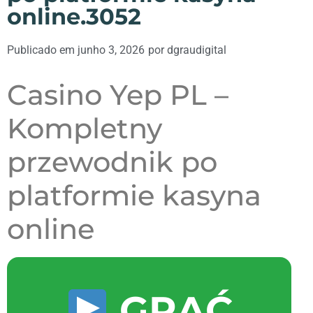
online.3052
Publicado em
junho 3, 2026
por
dgraudigital
Casino Yep PL –
Kompletny
przewodnik po
platformie kasyna
online
GRAĆ