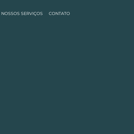
NOSSOS SERVIÇOS
CONTATO