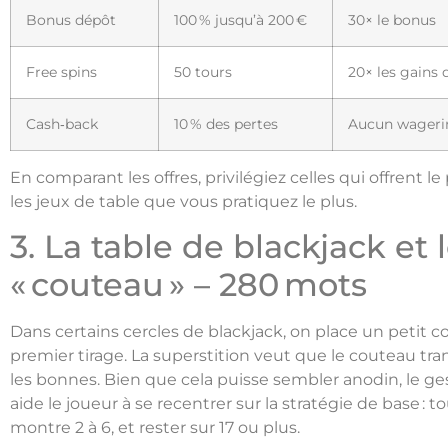
Bonus dépôt
100 % jusqu’à 200 €
30× le bonus
Free spins
50 tours
20× les gains 
Cash‑back
10 % des pertes
Aucun wageri
En comparant les offres, privilégiez celles qui offrent le
les jeux de table que vous pratiquez le plus.
3. La table de blackjack et
« couteau » – 280 mots
Dans certains cercles de blackjack, on place un petit co
premier tirage. La superstition veut que le couteau tra
les bonnes. Bien que cela puisse sembler anodin, le 
aide le joueur à se recentrer sur la stratégie de base : t
montre 2 à 6, et rester sur 17 ou plus.