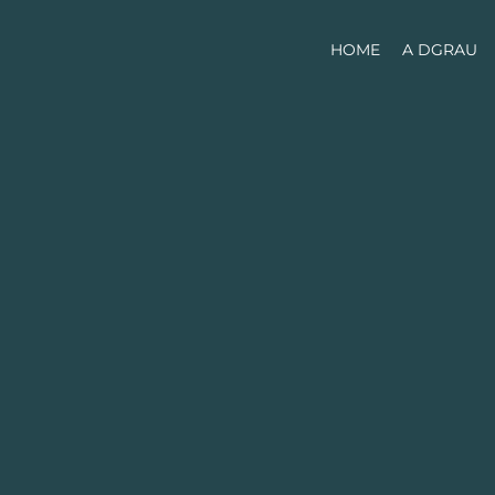
HOME
A DGRAU