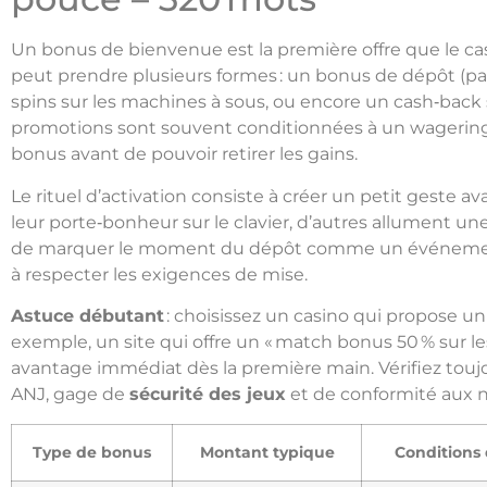
Un bonus de bienvenue est la première offre que le ca
peut prendre plusieurs formes : un bonus de dépôt (par
spins sur les machines à sous, ou encore un cash‑back 
promotions sont souvent conditionnées à un wagering : 
bonus avant de pouvoir retirer les gains.
Le rituel d’activation consiste à créer un petit geste a
leur porte‑bonheur sur le clavier, d’autres allument u
de marquer le moment du dépôt comme un événement 
à respecter les exigences de mise.
Astuce débutant
: choisissez un casino qui propose u
exemple, un site qui offre un « match bonus 50 % sur l
avantage immédiat dès la première main. Vérifiez touj
ANJ, gage de
sécurité des jeux
et de conformité aux n
Type de bonus
Montant typique
Conditions