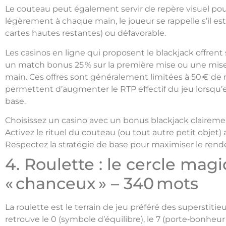
Le couteau peut également servir de repère visuel pou
légèrement à chaque main, le joueur se rappelle s’il es
cartes hautes restantes) ou défavorable.
Les casinos en ligne qui proposent le blackjack offre
un match bonus 25 % sur la première mise ou une mis
main. Ces offres sont généralement limitées à 50 € de
permettent d’augmenter le RTP effectif du jeu lorsqu’ell
base.
Choisissez un casino avec un bonus blackjack claireme
Activez le rituel du couteau (ou tout autre petit objet)
Respectez la stratégie de base pour maximiser le re
4. Roulette : le cercle ma
« chanceux » – 340 mots
La roulette est le terrain de jeu préféré des superstiti
retrouve le 0 (symbole d’équilibre), le 7 (porte‑bonheur 