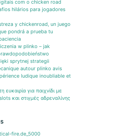
igitais com o chicken road
fios hilários para jogadores
streza y chickenroad, un juego
 que pondrá a prueba tu
paciencia
iczenia w plinko – jak
prawdopodobieństwo
ęki sprytnej strategii
canique autour plinko avis
périence ludique inoubliable et
η ευκαιρία για παιχνίδι με
slots και στιγμές αδρεναλίνης
as
cal-fire.de_5000