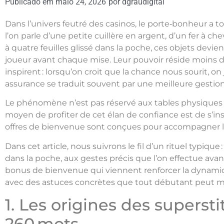
Publicado em
maio 24, 2026
por
dgraudigital
Dans l’univers feutré des casinos, le porte‑bonheur a 
l’on parle d’une petite cuillère en argent, d’un fer à ch
à quatre feuilles glissé dans la poche, ces objets devien
joueur avant chaque mise. Leur pouvoir réside moins d
inspirent : lorsqu’on croit que la chance nous sourit, on
assurance se traduit souvent par une meilleure gestion 
Le phénomène n’est pas réservé aux tables physiques ; 
moyen de profiter de cet élan de confiance est de s’ins
offres de bienvenue sont conçues pour accompagner les
Dans cet article, nous suivrons le fil d’un rituel typiqu
dans la poche, aux gestes précis que l’on effectue avan
bonus de bienvenue qui viennent renforcer la dynamiq
avec des astuces concrètes que tout débutant peut met
1. Les origines des supersti
260 mots