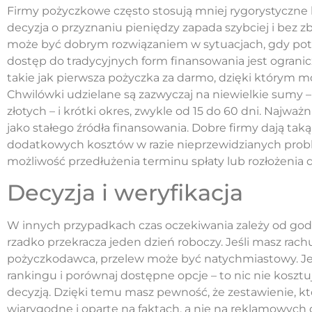
Firmy pożyczkowe często stosują mniej rygorystyczne k
decyzja o przyznaniu pieniędzy zapada szybciej i bez 
może być dobrym rozwiązaniem w sytuacjach, gdy potr
dostęp do tradycyjnych form finansowania jest ogranic
takie jak pierwsza pożyczka za darmo, dzięki którym m
Chwilówki udzielane są zazwyczaj na niewielkie sumy – n
złotych – i krótki okres, zwykle od 15 do 60 dni. Najwa
jako stałego źródła finansowania. Dobre firmy dają ta
dodatkowych kosztów w razie nieprzewidzianych pro
możliwość przedłużenia terminu spłaty lub rozłożenia d
Decyzja i weryfikacja
W innych przypadkach czas oczekiwania zależy od go
rzadko przekracza jeden dzień roboczy. Jeśli masz r
pożyczkodawca, przelew może być natychmiastowy. Jeśl
rankingu i porównaj dostępne opcje – to nic nie koszt
decyzją. Dzięki temu masz pewność, że zestawienie, któ
wiarygodne i oparte na faktach, a nie na reklamowych 