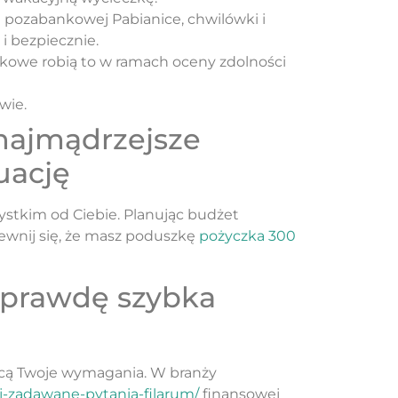
 pozabankowej Pabianice, chwilówki i
i bezpiecznie.
nkowe robią to w ramach oceny zdolności
wie.
 najmądrzejsze
uację
stkim od Ciebie. Planując budżet
pewnij się, że masz poduszkę
pożyczka 300
naprawdę szybka
ającą Twoje wymagania. W branży
j-zadawane-pytania-filarum/
finansowej