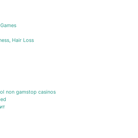
 Games
ness, Hair Loss
ol non gamstop casinos
zed
ит