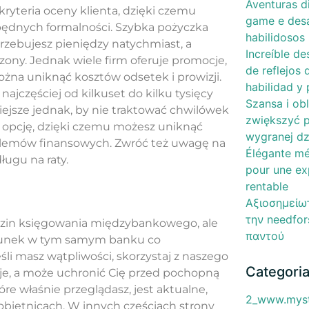
Aventuras d
ryteria oceny klienta, dzięki czemu
game e desa
zbędnych formalności. Szybka pożyczka
habilidosos
zebujesz pieniędzy natychmiast, a
Increíble de
zony. Jednak wiele firm oferuje promocje,
de reflejos
ożna uniknąć kosztów odsetek i prowizji.
habilidad y 
ajczęściej od kilkuset do kilku tysięcy
Szansa i obl
żniejsze jednak, by nie traktować chwilówek
zwiększyć 
ką opcję, dzięki czemu możesz uniknąć
wygranej dzi
blemów finansowych. Zwróć też uwagę na
Élégante mé
ługu na raty.
pour une ex
rentable
Αξιοσημείωτ
την needfor
dzin księgowania międzybankowego, ale
παντού
achunek w tym samym banku co
i masz wątpliwości, skorzystaj z naszego
Categori
uje, a może uchronić Cię przed pochopną
re właśnie przeglądasz, jest aktualne,
2_www.mysti
obietnicach. W innych częściach strony