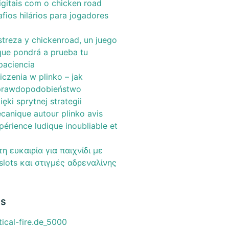
igitais com o chicken road
fios hilários para jogadores
streza y chickenroad, un juego
 que pondrá a prueba tu
paciencia
iczenia w plinko – jak
prawdopodobieństwo
ęki sprytnej strategii
canique autour plinko avis
périence ludique inoubliable et
η ευκαιρία για παιχνίδι με
slots και στιγμές αδρεναλίνης
as
cal-fire.de_5000