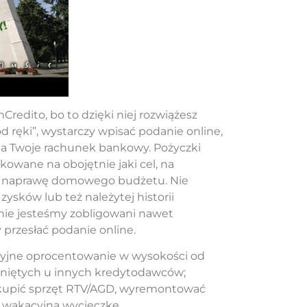
redito, bo to dzięki niej rozwiążesz
d ręki”, wystarczy wpisać podanie online,
na Twoje rachunek bankowy. Pożyczki
owane na obojętnie jaki cel, na
na naprawę domowego budżetu. Nie
sków lub też należytej historii
 nie jesteśmy zobligowani nawet
 przesłać podanie online.
kcyjne oprocentowanie w wysokości od
ągniętych u innych kredytodawców;
zakupić sprzęt RTV/AGD, wyremontować
 wakacyjną wycieczkę.