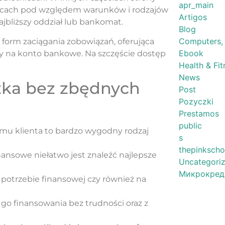
apr_main
nicach pod względem warunków i rodzajów
Artigos
ajbliższy oddział lub bankomat.
Blog
Computers,
 form zaciągania zobowiązań, oferująca
Ebook
y na konto bankowe. Na szczęście dostęp
Health & Fit
News
zka bez zbędnych
Post
Pozyczki
Prestamos
public
mu klienta to bardzo wygodny rodzaj
s
thepinkscho
nansowe niełatwo jest znaleźć najlepsze
Uncategori
Микрокред
otrzebie finansowej czy również na
 go finansowania bez trudności oraz z