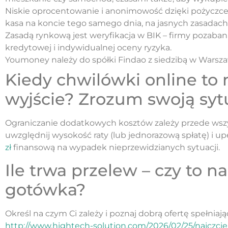
Niskie oprocentowanie i anonimowość dzięki pożyczce
kasa na koncie tego samego dnia, na jasnych zasadach 
Zasadą rynkową jest weryfikacja w BIK – firmy pozaba
kredytowej i indywidualnej oceny ryzyka.
Youmoney należy do spółki Findao z siedzibą w Warsza
Kiedy chwilówki online to
wyjście? Zrozum swoją syt
Ograniczanie dodatkowych kosztów zależy przede wszy
uwzględnij wysokość raty (lub jednorazową spłatę) i u
zł
finansową na wypadek nieprzewidzianych sytuacji.
Ile trwa przelew – czy to 
gotówka?
Określ na czym Ci zależy i poznaj dobrą ofertę spełni
http://www.hightech-solution.com/2026/02/25/najczcie