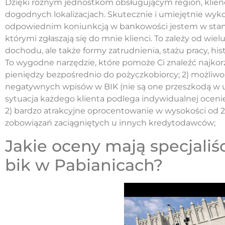
Dzięki różnym jednostkom obsługującym region, klienc
dogodnych lokalizacjach. Skutecznie i umiejętnie wykor
odpowiednim koniunkcją w bankowości jestem w stani
którymi zgłaszają się do mnie klienci. To zależy od wie
dochodu, ale także formy zatrudnienia, stażu pracy, his
To wygodne narzędzie, które pomoże Ci znaleźć najkorz
pieniędzy bezpośrednio do pożyczkobiorcy; 2) możliw
negatywnych wpisów w BIK (nie są one przeszkodą w 
sytuacja każdego klienta podlega indywidualnej ocenie
2) bardzo atrakcyjne oprocentowanie w wysokości od 2
zobowiązań zaciągniętych u innych kredytodawców;
Jakie oceny mają specjaliś
bik w Pabianicach?