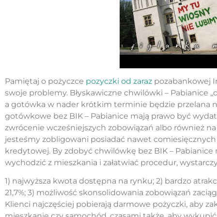
Pamiętaj o pożyczce
pozyczki od zaraz
pozabankowej InC
swoje problemy. Błyskawiczne chwilówki – Pabianice „o
a gotówka w nader krótkim terminie będzie przelana 
gotówkowe bez BIK – Pabianice mają prawo być wydatk
zwrócenie wcześniejszych zobowiązań albo również 
jesteśmy zobligowani posiadać nawet comiesięcznych zy
kredytowej. By zdobyć chwilówkę bez BIK – Pabianice
wychodzić z mieszkania i załatwiać procedur, wystarczy
1) najwyższa kwota dostępna na rynku; 2) bardzo atra
21,7%; 3) możliwość skonsolidowania zobowiązań zaci
Klienci najczęściej pobierają darmowe pożyczki, aby 
mieszkanie czy samochód, czasami także, aby wykupić