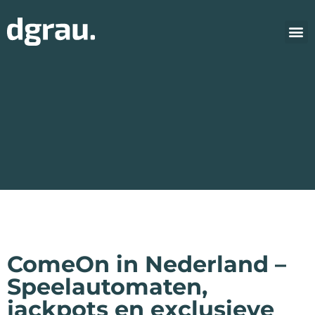
ComeOn in Nederland –
Speelautomaten,
jackpots en exclusieve