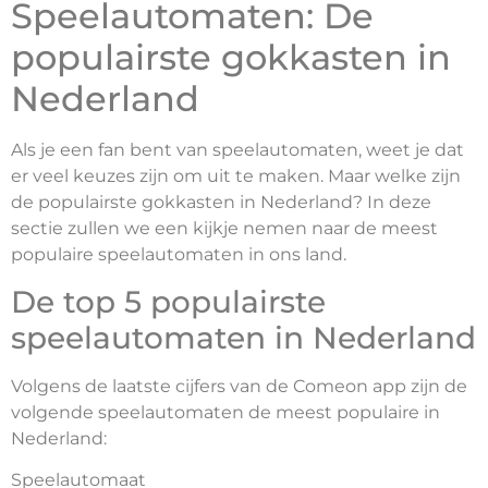
Speelautomaten: De
populairste gokkasten in
Nederland
Als je een fan bent van speelautomaten, weet je dat
er veel keuzes zijn om uit te maken. Maar welke zijn
de populairste gokkasten in Nederland? In deze
sectie zullen we een kijkje nemen naar de meest
populaire speelautomaten in ons land.
De top 5 populairste
speelautomaten in Nederland
Volgens de laatste cijfers van de Comeon app zijn de
volgende speelautomaten de meest populaire in
Nederland:
Speelautomaat