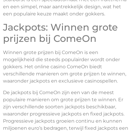
en een simpel, maar aantrekkelijk design, wat het
een populaire keuze maakt onder gokkers.
Jackpots: Winnen grote
prijzen bij ComeOn
Winnen grote prijzen bij ComeOn is een
mogelijkheid die steeds populairder wordt onder
gokkers. Het online casino ComeOn biedt
verschillende manieren om grote prijzen te winnen,
waaronder jackpots en exclusieve casinospellen.
De jackpots bij ComeOn zijn een van de meest
populaire manieren om grote prijzen te winnen. Er
zijn verschillende soorten jackpots beschikbaar,
waaronder progressieve jackpots en fixed jackpots.
Progressieve jackpots groeien continu en kunnen
miljoenen euro’s bedragen, terwijl fixed jackpots een