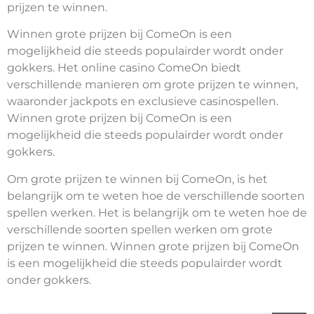
prijzen te winnen.
Winnen grote prijzen bij ComeOn is een
mogelijkheid die steeds populairder wordt onder
gokkers. Het online casino ComeOn biedt
verschillende manieren om grote prijzen te winnen,
waaronder jackpots en exclusieve casinospellen.
Winnen grote prijzen bij ComeOn is een
mogelijkheid die steeds populairder wordt onder
gokkers.
Om grote prijzen te winnen bij ComeOn, is het
belangrijk om te weten hoe de verschillende soorten
spellen werken. Het is belangrijk om te weten hoe de
verschillende soorten spellen werken om grote
prijzen te winnen. Winnen grote prijzen bij ComeOn
is een mogelijkheid die steeds populairder wordt
onder gokkers.