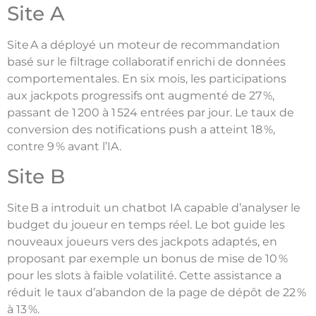
Site A
Site A a déployé un moteur de recommandation
basé sur le filtrage collaboratif enrichi de données
comportementales. En six mois, les participations
aux jackpots progressifs ont augmenté de 27 %,
passant de 1 200 à 1 524 entrées par jour. Le taux de
conversion des notifications push a atteint 18 %,
contre 9 % avant l’IA.
Site B
Site B a introduit un chatbot IA capable d’analyser le
budget du joueur en temps réel. Le bot guide les
nouveaux joueurs vers des jackpots adaptés, en
proposant par exemple un bonus de mise de 10 %
pour les slots à faible volatilité. Cette assistance a
réduit le taux d’abandon de la page de dépôt de 22 %
à 13 %.