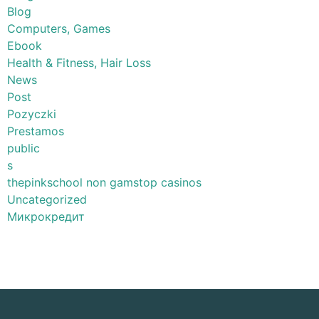
Blog
Computers, Games
Ebook
Health & Fitness, Hair Loss
News
Post
Pozyczki
Prestamos
public
s
thepinkschool non gamstop casinos
Uncategorized
Микрокредит