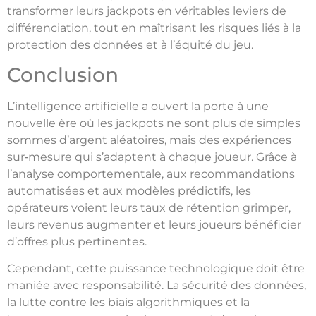
transformer leurs jackpots en véritables leviers de
différenciation, tout en maîtrisant les risques liés à la
protection des données et à l’équité du jeu.
Conclusion
L’intelligence artificielle a ouvert la porte à une
nouvelle ère où les jackpots ne sont plus de simples
sommes d’argent aléatoires, mais des expériences
sur‑mesure qui s’adaptent à chaque joueur. Grâce à
l’analyse comportementale, aux recommandations
automatisées et aux modèles prédictifs, les
opérateurs voient leurs taux de rétention grimper,
leurs revenus augmenter et leurs joueurs bénéficier
d’offres plus pertinentes.
Cependant, cette puissance technologique doit être
maniée avec responsabilité. La sécurité des données,
la lutte contre les biais algorithmiques et la