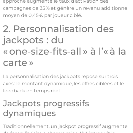
approche augmente le taux d’activation des
campagnes de 35 % et génère un revenu additionnel
moyen de 0,45 € par joueur ciblé.
2. Personnalisation des
jackpots : du
« one‑size‑fits‑all » à l’« à la
carte »
La personnalisation des jackpots repose sur trois
axes : le montant dynamique, les offres ciblées et le
feedback en temps réel.
Jackpots progressifs
dynamiques
Traditionnellement, un jackpot progressif augmente