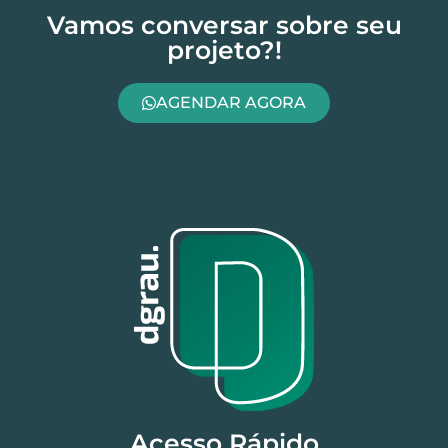
Vamos conversar sobre seu
projeto?!
AGENDAR AGORA
Acesso Rápido