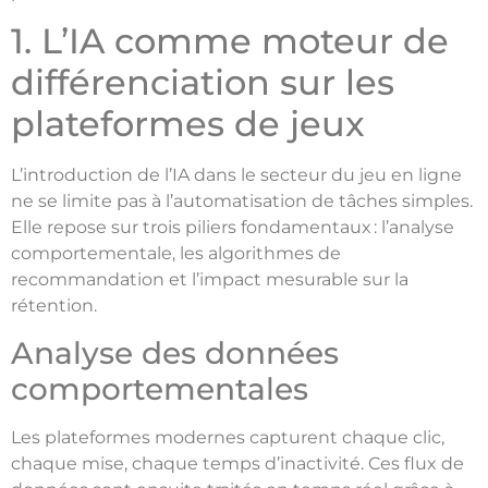
1. L’IA comme moteur de
différenciation sur les
plateformes de jeux
L’introduction de l’IA dans le secteur du jeu en ligne
ne se limite pas à l’automatisation de tâches simples.
Elle repose sur trois piliers fondamentaux : l’analyse
comportementale, les algorithmes de
recommandation et l’impact mesurable sur la
rétention.
Analyse des données
comportementales
Les plateformes modernes capturent chaque clic,
chaque mise, chaque temps d’inactivité. Ces flux de