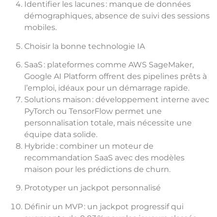
Identifier les lacunes : manque de données
démographiques, absence de suivi des sessions
mobiles.
Choisir la bonne technologie IA
SaaS : plateformes comme AWS SageMaker,
Google AI Platform offrent des pipelines prêts à
l’emploi, idéaux pour un démarrage rapide.
Solutions maison : développement interne avec
PyTorch ou TensorFlow permet une
personnalisation totale, mais nécessite une
équipe data solide.
Hybride : combiner un moteur de
recommandation SaaS avec des modèles
maison pour les prédictions de churn.
Prototyper un jackpot personnalisé
Définir un MVP : un jackpot progressif qui