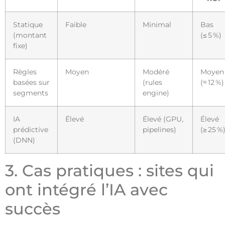
Statique
Faible
Minimal
Bas
(montant
(≤ 5 %)
fixe)
Règles
Moyen
Modéré
Moyen
basées sur
(rules
(≈ 12 %)
segments
engine)
IA
Élevé
Élevé (GPU,
Élevé
prédictive
pipelines)
(≥ 25 %
(DNN)
3. Cas pratiques : sites qui
ont intégré l’IA avec
succès