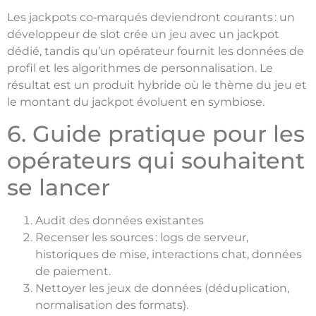
Les jackpots co‑marqués deviendront courants : un
développeur de slot crée un jeu avec un jackpot
dédié, tandis qu’un opérateur fournit les données de
profil et les algorithmes de personnalisation. Le
résultat est un produit hybride où le thème du jeu et
le montant du jackpot évoluent en symbiose.
6. Guide pratique pour les
opérateurs qui souhaitent
se lancer
Audit des données existantes
Recenser les sources : logs de serveur,
historiques de mise, interactions chat, données
de paiement.
Nettoyer les jeux de données (déduplication,
normalisation des formats).