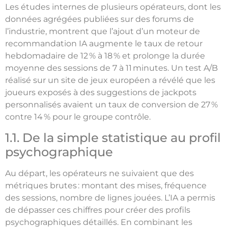
Les études internes de plusieurs opérateurs, dont les
données agrégées publiées sur des forums de
l’industrie, montrent que l’ajout d’un moteur de
recommandation IA augmente le taux de retour
hebdomadaire de 12 % à 18 % et prolonge la durée
moyenne des sessions de 7 à 11 minutes. Un test A/B
réalisé sur un site de jeux européen a révélé que les
joueurs exposés à des suggestions de jackpots
personnalisés avaient un taux de conversion de 27 %
contre 14 % pour le groupe contrôle.
1.1. De la simple statistique au profil
psychographique
Au départ, les opérateurs ne suivaient que des
métriques brutes : montant des mises, fréquence
des sessions, nombre de lignes jouées. L’IA a permis
de dépasser ces chiffres pour créer des profils
psychographiques détaillés. En combinant les