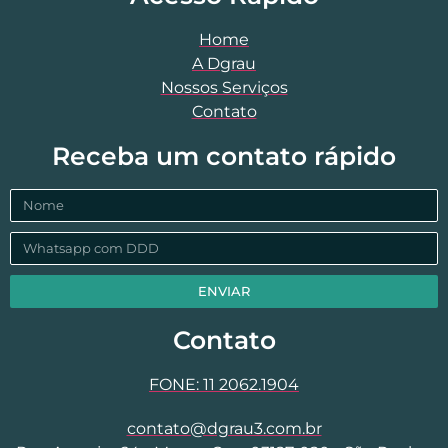
Home
A Dgrau
Nossos Serviços
Contato
Receba um contato rápido
ENVIAR
Contato
FONE: 11 2062.1904
contato@dgrau3.com.br