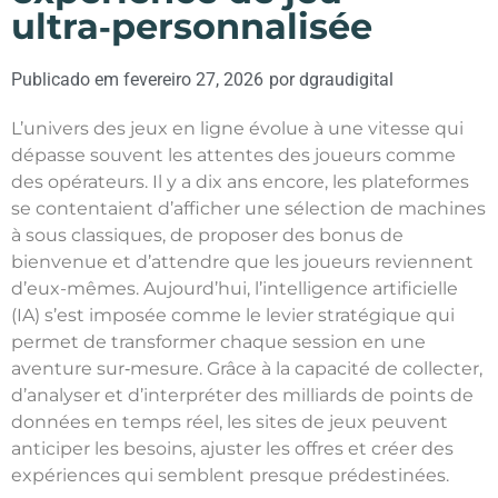
ultra‑personnalisée
Publicado em
fevereiro 27, 2026
por
dgraudigital
L’univers des jeux en ligne évolue à une vitesse qui
dépasse souvent les attentes des joueurs comme
des opérateurs. Il y a dix ans encore, les plateformes
se contentaient d’afficher une sélection de machines
à sous classiques, de proposer des bonus de
bienvenue et d’attendre que les joueurs reviennent
d’eux-mêmes. Aujourd’hui, l’intelligence artificielle
(IA) s’est imposée comme le levier stratégique qui
permet de transformer chaque session en une
aventure sur‑mesure. Grâce à la capacité de collecter,
d’analyser et d’interpréter des milliards de points de
données en temps réel, les sites de jeux peuvent
anticiper les besoins, ajuster les offres et créer des
expériences qui semblent presque prédestinées.