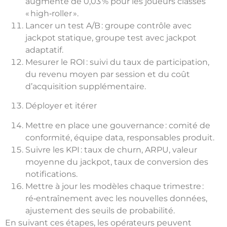
augmente de 0,03 % pour les joueurs classés
« high‑roller ».
Lancer un test A/B : groupe contrôle avec
jackpot statique, groupe test avec jackpot
adaptatif.
Mesurer le ROI : suivi du taux de participation,
du revenu moyen par session et du coût
d’acquisition supplémentaire.
Déployer et itérer
Mettre en place une gouvernance : comité de
conformité, équipe data, responsables produit.
Suivre les KPI : taux de churn, ARPU, valeur
moyenne du jackpot, taux de conversion des
notifications.
Mettre à jour les modèles chaque trimestre :
ré‑entraînement avec les nouvelles données,
ajustement des seuils de probabilité.
En suivant ces étapes, les opérateurs peuvent