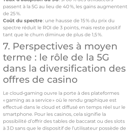
passent à la 5G au lieu de 40 %, les gains augmentent
de 25 %.
Coût du spectre
: une hausse de 15 % du prix du
spectre réduit le ROI de 3 points, mais reste positif
tant que le churn diminue de plus de 1,5 %.
7. Perspectives à moyen
terme : le rôle de la 5G
dans la diversification des
offres de casino
Le cloud‑gaming ouvre la porte à des plateformes
« gaming as a service » où le rendu graphique est
effectué dans le cloud et diffusé en temps réel sur le
smartphone. Pour les casinos, cela signifie la
possibilité d’offrir des tables de baccarat ou des slots
à 3 D sans que le dispositif de l’utilisateur possède de