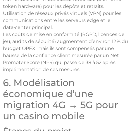
token hardware) pour les dépôts et retraits.
Utilisation de réseaux privés virtuels (VPN) pour les
communications entre les serveurs edge et le
data‑center principal.
Les coûts de mise en conformité (RGPD, licences de
jeu, audits de sécurité) augmentent d’environ 12 % du
budget OPEX, mais ils sont compensés par une
hausse de la confiance client mesurée par un Net
Promoter Score (NPS) qui passe de 38 à 52 après
implémentation de ces mesures.
6. Modélisation
économique d’une
migration 4G → 5G pour
un casino mobile