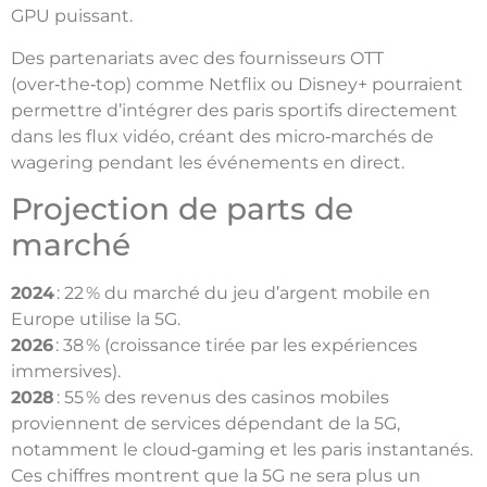
GPU puissant.
Des partenariats avec des fournisseurs OTT
(over‑the‑top) comme Netflix ou Disney+ pourraient
permettre d’intégrer des paris sportifs directement
dans les flux vidéo, créant des micro‑marchés de
wagering pendant les événements en direct.
Projection de parts de
marché
2024
: 22 % du marché du jeu d’argent mobile en
Europe utilise la 5G.
2026
: 38 % (croissance tirée par les expériences
immersives).
2028
: 55 % des revenus des casinos mobiles
proviennent de services dépendant de la 5G,
notamment le cloud‑gaming et les paris instantanés.
Ces chiffres montrent que la 5G ne sera plus un