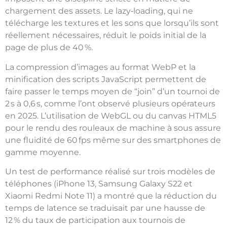
chargement des assets. Le lazy‑loading, qui ne
télécharge les textures et les sons que lorsqu’ils sont
réellement nécessaires, réduit le poids initial de la
page de plus de 40 %.
La compression d’images au format WebP et la
minification des scripts JavaScript permettent de
faire passer le temps moyen de “join” d’un tournoi de
2 s à 0,6 s, comme l’ont observé plusieurs opérateurs
en 2025. L’utilisation de WebGL ou du canvas HTML5
pour le rendu des rouleaux de machine à sous assure
une fluidité de 60 fps même sur des smartphones de
gamme moyenne.
Un test de performance réalisé sur trois modèles de
téléphones (iPhone 13, Samsung Galaxy S22 et
Xiaomi Redmi Note 11) a montré que la réduction du
temps de latence se traduisait par une hausse de
12 % du taux de participation aux tournois de