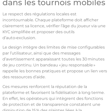
dans les tournois mobiles
Le respect des régulations locales est
incontournable. Chaque plateforme doit afficher
clairement sa licence, vérifier l’âge du joueur via une
KYC simplifiée et proposer des outils
d’auto‑exclusion.
Le design intègre des limites de mise configurables
par l’utilisateur, ainsi que des messages
d’avertissement apparaissant toutes les 30 minutes
de jeu continu. Un bandeau « jeu responsable »
rappelle les bonnes pratiques et propose un lien vers
des ressources d’aide.
Ces mesures renforcent la réputation de la
plateforme et favorisent la fidélisation à long terme.
En effet, les opérateurs qui intègrent des fonctions
de protection et de transparence constatent une
diminution de 15 % des plaintes liées à la