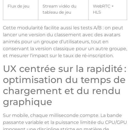
Flux de jeu
Stream vidéo du
WebRTC +
tableau de jeu
HLS
Cette modularité facilite aussi les tests A/B : on peut
lancer une version du classement avec des avatars
animés pour un groupe d’utilisateurs, tout en
conservant la version classique pour un autre groupe,
et mesurer l’impact sur le taux de ré‑inscription.
UX centrée sur la rapidité :
optimisation du temps de
chargement et du rendu
graphique
Sur mobile, chaque milliseconde compte. La bande
passante variable et la puissance limitée du CPU/GPU
imposent une discipline stricte en matière de