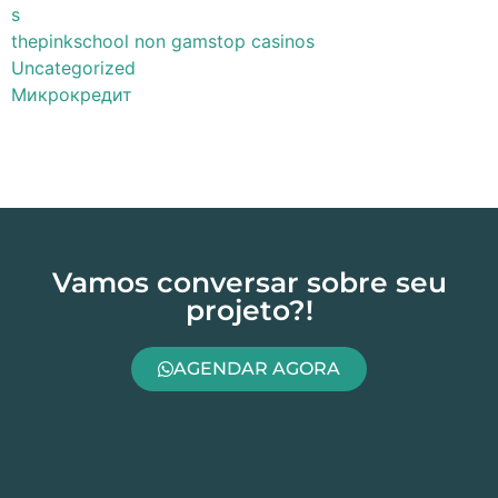
s
thepinkschool non gamstop casinos
Uncategorized
Микрокредит
Vamos conversar sobre seu
projeto?!
AGENDAR AGORA