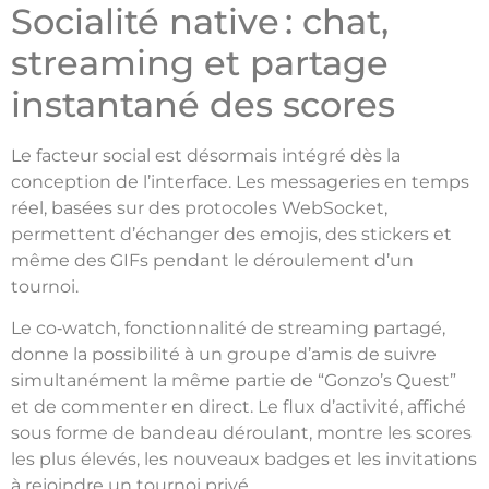
Socialité native : chat,
streaming et partage
instantané des scores
Le facteur social est désormais intégré dès la
conception de l’interface. Les messageries en temps
réel, basées sur des protocoles WebSocket,
permettent d’échanger des emojis, des stickers et
même des GIFs pendant le déroulement d’un
tournoi.
Le co‑watch, fonctionnalité de streaming partagé,
donne la possibilité à un groupe d’amis de suivre
simultanément la même partie de “Gonzo’s Quest”
et de commenter en direct. Le flux d’activité, affiché
sous forme de bandeau déroulant, montre les scores
les plus élevés, les nouveaux badges et les invitations
à rejoindre un tournoi privé.