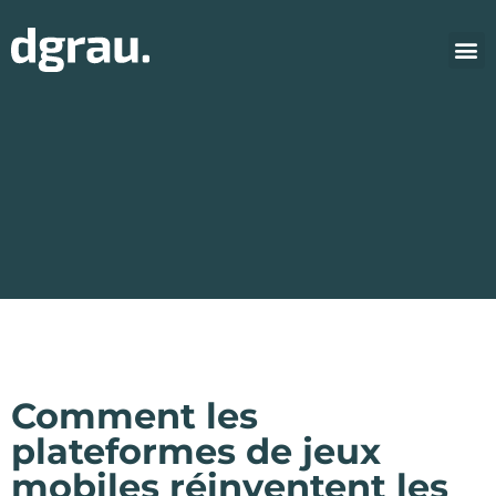
Comment les
plateformes de jeux
mobiles réinventent les