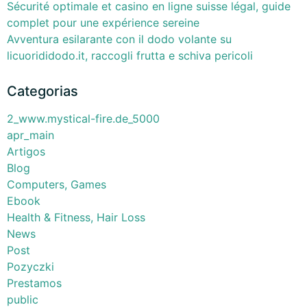
Sécurité optimale et casino en ligne suisse légal, guide
complet pour une expérience sereine
Avventura esilarante con il dodo volante su
licuorididodo.it, raccogli frutta e schiva pericoli
Categorias
2_www.mystical-fire.de_5000
apr_main
Artigos
Blog
Computers, Games
Ebook
Health & Fitness, Hair Loss
News
Post
Pozyczki
Prestamos
public