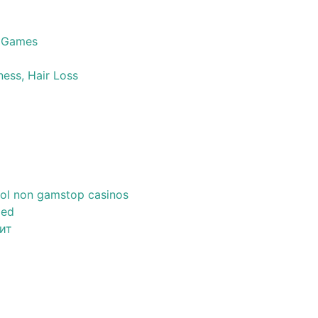
 Games
ness, Hair Loss
ol non gamstop casinos
zed
ит