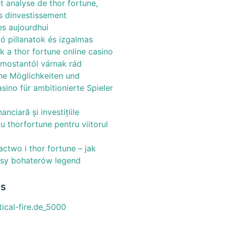
t analyse de thor fortune,
s dinvestissement
s aujourdhui
ó pillanatok és izgalmas
 a thor fortune online casino
 mostantól várnak rád
e Möglichkeiten und
sino für ambitionierte Spieler
anciară și investițiile
cu thorfortune pentru viitorul
ctwo i thor fortune – jak
losy bohaterów legend
as
cal-fire.de_5000