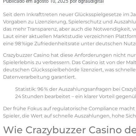
Publicado em
agosto 10, 2025
por
dgraudigital
Seit dem Inkrafttreten neuer Glücksspielgesetze im J
Vorgaben zu Lizenzierung, Spielerschutz und Auszahlu
das mehr Transparenz, aber auch die Notwendigkeit, 
Laut einer aktuellen Marktstudie verzeichnen Plattfor
eine 98 %ige Zufriedenheitsrate unter deutschen Nutz
Crazybuzzer Casino hat diese Anforderungen nicht nur e
Spielerlebnis zu verbessern. Das Casino ist von der M
deutschen Glücksspielbehörde lizenziert, was schnell
Datenverarbeitung garantiert.
Statistik: 96 % der Auszahlungsanfragen bei Craz
24 Stunden bearbeitet – ein klarer Vorteil gegen
Der frühe Fokus auf regulatorische Compliance macht 
Spieler, die Wert auf schnelle Auszahlungen, hohe Siche
Wie Crazybuzzer Casino d