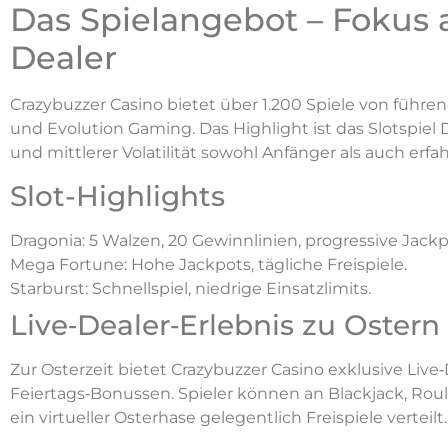
Das Spielangebot – Fokus a
Dealer
Crazybuzzer Casino bietet über 1.200 Spiele von führ
und Evolution Gaming. Das Highlight ist das Slotspiel 
und mittlerer Volatilität sowohl Anfänger als auch erfa
Slot-Highlights
Dragonia: 5 Walzen, 20 Gewinnlinien, progressive Jackp
Mega Fortune: Hohe Jackpots, tägliche Freispiele.
Starburst: Schnellspiel, niedrige Einsatzlimits.
Live‑Dealer‑Erlebnis zu Ostern
Zur Osterzeit bietet Crazybuzzer Casino exklusive Live‑
Feiertags‑Bonussen. Spieler können an Blackjack, Ro
ein virtueller Osterhase gelegentlich Freispiele verteilt.