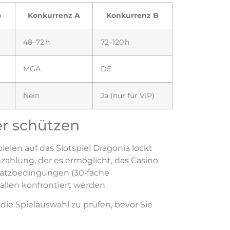
o
Konkurrenz A
Konkurrenz B
48–72 h
72–120 h
MGA
DE
Nein
Ja (nur für VIP)
er schützen
elen auf das Slotspiel Dragonia lockt
zahlung, der es ermöglicht, das Casino
msatzbedingungen (30‑fache
allen konfrontiert werden.
ie Spielauswahl zu prüfen, bevor Sie