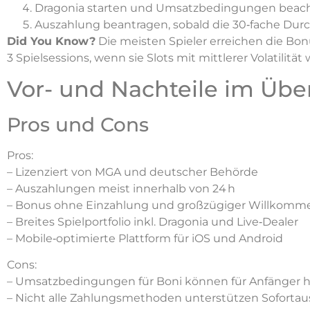
Dragonia starten und Umsatzbedingungen beach
Auszahlung beantragen, sobald die 30‑fache Durch
Did You Know?
Die meisten Spieler erreichen die B
3 Spielsessions, wenn sie Slots mit mittlerer Volatilität
Vor- und Nachteile im Übe
Pros und Cons
Pros:
– Lizenziert von MGA und deutscher Behörde
– Auszahlungen meist innerhalb von 24 h
– Bonus ohne Einzahlung und großzügiger Willkom
– Breites Spielportfolio inkl. Dragonia und Live‑Dealer
– Mobile‑optimierte Plattform für iOS und Android
Cons:
– Umsatzbedingungen für Boni können für Anfänger h
– Nicht alle Zahlungsmethoden unterstützen Soforta