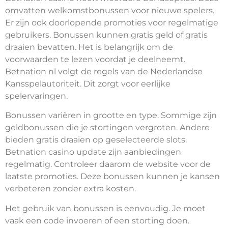
omvatten welkomstbonussen voor nieuwe spelers.
Er zijn ook doorlopende promoties voor regelmatige
gebruikers. Bonussen kunnen gratis geld of gratis
draaien bevatten. Het is belangrijk om de
voorwaarden te lezen voordat je deelneemt.
Betnation nl volgt de regels van de Nederlandse
Kansspelautoriteit. Dit zorgt voor eerlijke
spelervaringen.
Bonussen variëren in grootte en type. Sommige zijn
geldbonussen die je stortingen vergroten. Andere
bieden gratis draaien op geselecteerde slots.
Betnation casino update zijn aanbiedingen
regelmatig. Controleer daarom de website voor de
laatste promoties. Deze bonussen kunnen je kansen
verbeteren zonder extra kosten.
Het gebruik van bonussen is eenvoudig. Je moet
vaak een code invoeren of een storting doen.