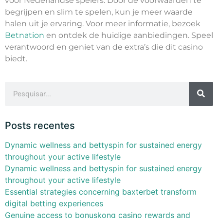
voor Nederlandse spelers. Door de voorwaarden te
begrijpen en slim te spelen, kun je meer waarde
halen uit je ervaring. Voor meer informatie, bezoek
Betnation
en ontdek de huidige aanbiedingen. Speel
verantwoord en geniet van de extra’s die dit casino
biedt.
Posts recentes
Dynamic wellness and bettyspin for sustained energy
throughout your active lifestyle
Dynamic wellness and bettyspin for sustained energy
throughout your active lifestyle
Essential strategies concerning baxterbet transform
digital betting experiences
Genuine access to bonuskong casino rewards and