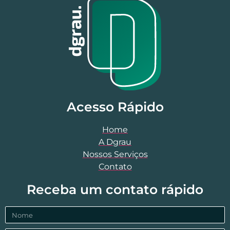
Acesso Rápido
Home
A Dgrau
Nossos Serviços
Contato
Receba um contato rápido