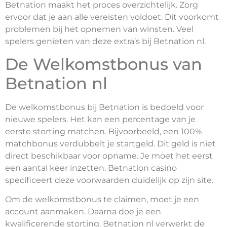
Betnation maakt het proces overzichtelijk. Zorg
ervoor dat je aan alle vereisten voldoet. Dit voorkomt
problemen bij het opnemen van winsten. Veel
spelers genieten van deze extra’s bij Betnation nl.
De Welkomstbonus van
Betnation nl
De welkomstbonus bij Betnation is bedoeld voor
nieuwe spelers. Het kan een percentage van je
eerste storting matchen. Bijvoorbeeld, een 100%
matchbonus verdubbelt je startgeld. Dit geld is niet
direct beschikbaar voor opname. Je moet het eerst
een aantal keer inzetten. Betnation casino
specificeert deze voorwaarden duidelijk op zijn site.
Om de welkomstbonus te claimen, moet je een
account aanmaken. Daarna doe je een
kwalificerende storting. Betnation nl verwerkt de