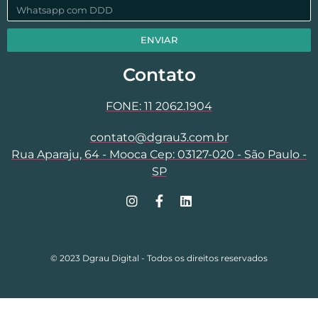
ENVIAR
Contato
FONE: 11 2062.1904
contato@dgrau3.com.br
Rua Aparaju, 64 - Mooca Cep: 03127-020 - São Paulo -
SP
© 2023 Dgrau Digital - Todos os direitos reservados
shabet
candycasino giriş
Grandpashabet Giriş
JOJOBET GİRİŞ