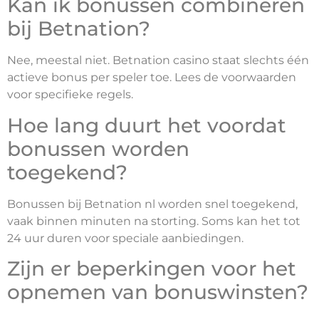
Kan ik bonussen combineren
bij Betnation?
Nee, meestal niet. Betnation casino staat slechts één
actieve bonus per speler toe. Lees de voorwaarden
voor specifieke regels.
Hoe lang duurt het voordat
bonussen worden
toegekend?
Bonussen bij Betnation nl worden snel toegekend,
vaak binnen minuten na storting. Soms kan het tot
24 uur duren voor speciale aanbiedingen.
Zijn er beperkingen voor het
opnemen van bonuswinsten?