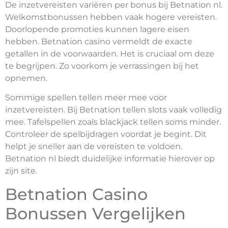
De inzetvereisten variëren per bonus bij Betnation nl.
Welkomstbonussen hebben vaak hogere vereisten.
Doorlopende promoties kunnen lagere eisen
hebben. Betnation casino vermeldt de exacte
getallen in de voorwaarden. Het is cruciaal om deze
te begrijpen. Zo voorkom je verrassingen bij het
opnemen.
Sommige spellen tellen meer mee voor
inzetvereisten. Bij Betnation tellen slots vaak volledig
mee. Tafelspellen zoals blackjack tellen soms minder.
Controleer de spelbijdragen voordat je begint. Dit
helpt je sneller aan de vereisten te voldoen.
Betnation nl biedt duidelijke informatie hierover op
zijn site.
Betnation Casino
Bonussen Vergelijken