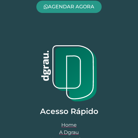
AGENDAR AGORA
Acesso Rápido
Home
A Dgrau