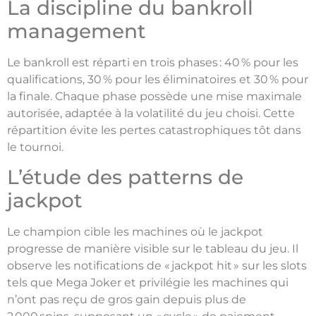
La discipline du bankroll
management
Le bankroll est réparti en trois phases : 40 % pour les
qualifications, 30 % pour les éliminatoires et 30 % pour
la finale. Chaque phase possède une mise maximale
autorisée, adaptée à la volatilité du jeu choisi. Cette
répartition évite les pertes catastrophiques tôt dans
le tournoi.
L’étude des patterns de
jackpot
Le champion cible les machines où le jackpot
progresse de manière visible sur le tableau du jeu. Il
observe les notifications de « jackpot hit » sur les slots
tels que Mega Joker et privilégie les machines qui
n’ont pas reçu de gros gain depuis plus de