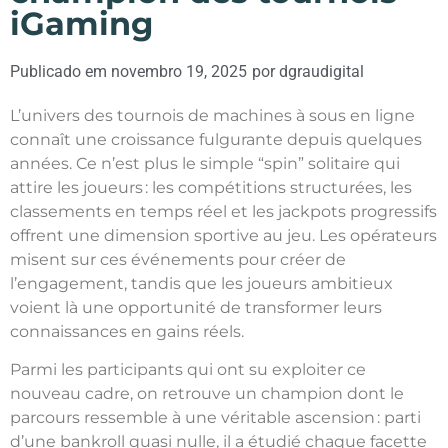
iGaming
Publicado em
novembro 19, 2025
por
dgraudigital
L’univers des tournois de machines à sous en ligne
connaît une croissance fulgurante depuis quelques
années. Ce n’est plus le simple “spin” solitaire qui
attire les joueurs : les compétitions structurées, les
classements en temps réel et les jackpots progressifs
offrent une dimension sportive au jeu. Les opérateurs
misent sur ces événements pour créer de
l’engagement, tandis que les joueurs ambitieux
voient là une opportunité de transformer leurs
connaissances en gains réels.
Parmi les participants qui ont su exploiter ce
nouveau cadre, on retrouve un champion dont le
parcours ressemble à une véritable ascension : parti
d’une bankroll quasi nulle, il a étudié chaque facette