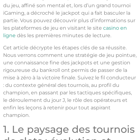
du jeu, affiné son mental et, lors d’un grand tournoi
iGaming, a décroché le jackpot qui a fait basculer la
partie. Vous pouvez découvrir plus d’informations sur
les plateformes de jeu en visitant le site
casino en
ligne
dès les premières minutes de lecture.
Cet article décrypte les étapes clés de sa réussite.
Nous verrons comment une stratégie de jeu pointue,
une connaissance fine des jackpots et une gestion
rigoureuse du bankroll ont permis de passer de la
mise à zéro à la victoire finale. Suivez le fil conducteur
: du contexte général des tournois, au profil du
champion, en passant par les tactiques spécifiques,
le déroulement du jour J, le rôle des opérateurs et
enfin les leçons à retenir pour tout aspirant
champion.
1. Le paysage des tournois