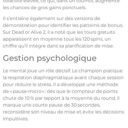
volatilité élevée, ce qui, dans un tournoi, augmente
les chances de gros gains ponctuels.
Il s’entraîne également sur des versions de
démonstration pour identifier les patterns de bonus.
Sur Dead or Alive 2, il a noté que les tours gratuits
apparaissent en moyenne tous les 120 spins, un
chiffre qu’il intègre dans sa planification de mise.
Gestion psychologique
Le mental joue un rôle décisif. Le champion pratique
la respiration diaphragmatique avant chaque session
pour réduire le stress. Il a développé une méthode
de « pause‑micro » : dès que le compteur de points
chute de 10 % par rapport à la moyenne du round, il
marque une courte pause de 30 secondes,
reconsidère son niveau de mise et évite les décisions
impulsives.