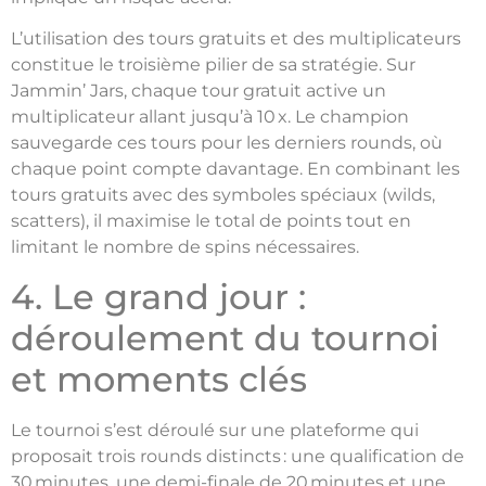
L’utilisation des tours gratuits et des multiplicateurs
constitue le troisième pilier de sa stratégie. Sur
Jammin’ Jars, chaque tour gratuit active un
multiplicateur allant jusqu’à 10 x. Le champion
sauvegarde ces tours pour les derniers rounds, où
chaque point compte davantage. En combinant les
tours gratuits avec des symboles spéciaux (wilds,
scatters), il maximise le total de points tout en
limitant le nombre de spins nécessaires.
4. Le grand jour :
déroulement du tournoi
et moments clés
Le tournoi s’est déroulé sur une plateforme qui
proposait trois rounds distincts : une qualification de
30 minutes, une demi-finale de 20 minutes et une