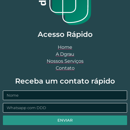
Acesso Rápido
Home
A Dgrau
Nossos Serviços
Contato
Receba um contato rápido
ENVIAR