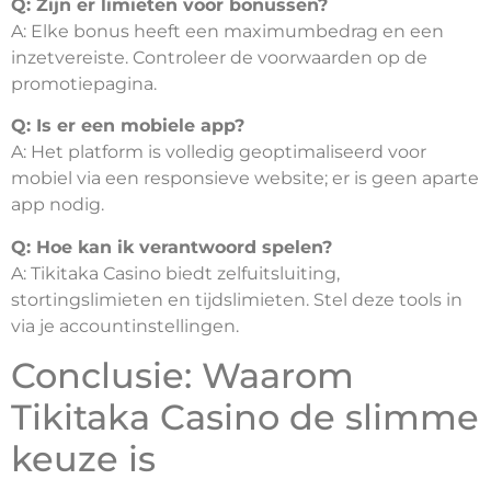
Q: Zijn er limieten voor bonussen?
A: Elke bonus heeft een maximumbedrag en een
inzetvereiste. Controleer de voorwaarden op de
promotiepagina.
Q: Is er een mobiele app?
A: Het platform is volledig geoptimaliseerd voor
mobiel via een responsieve website; er is geen aparte
app nodig.
Q: Hoe kan ik verantwoord spelen?
A: Tikitaka Casino biedt zelfuitsluiting,
stortingslimieten en tijdslimieten. Stel deze tools in
via je accountinstellingen.
Conclusie: Waarom
Tikitaka Casino de slimme
keuze is