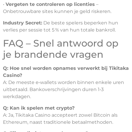
•
Vergeten te controleren op licenties
–
Onbetrouwbare sites kunnen je geld riskeren.
Industry Secret:
De beste spelers beperken hun
verlies per sessie tot 5 % van hun totale bankroll.
FAQ – Snel antwoord op
je brandende vragen
Q: Hoe snel worden opnames verwerkt bij Tikitaka
Casino?
A: De meeste e‑wallets worden binnen enkele uren
uitbetaald. Bankoverschrijvingen duren 1‑3
werkdagen.
Q: Kan ik spelen met crypto?
A: Ja, Tikitaka Casino accepteert zowel Bitcoin als
Ethereum, naast traditionele betaalmethoden.