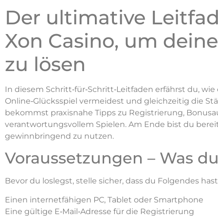
Der ultimative Leitfa
Xon Casino, um deine
zu lösen
In diesem Schritt‑für‑Schritt‑Leitfaden erfährst du, wi
Online‑Glücksspiel vermeidest und gleichzeitig die St
bekommst praxisnahe Tipps zu Registrierung, Bonusa
verantwortungsvollem Spielen. Am Ende bist du bereit
gewinnbringend zu nutzen.
Voraussetzungen – Was du
Bevor du loslegst, stelle sicher, dass du Folgendes hast
Einen internetfähigen PC, Tablet oder Smartphone
Eine gültige E‑Mail‑Adresse für die Registrierung