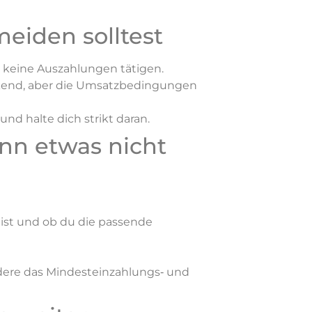
meiden solltest
u keine Auszahlungen tätigen.
ockend, aber die Umsatzbedingungen
und halte dich strikt daran.
nn etwas nicht
 ist und ob du die passende
ere das Mindest­einzahlungs‑ und