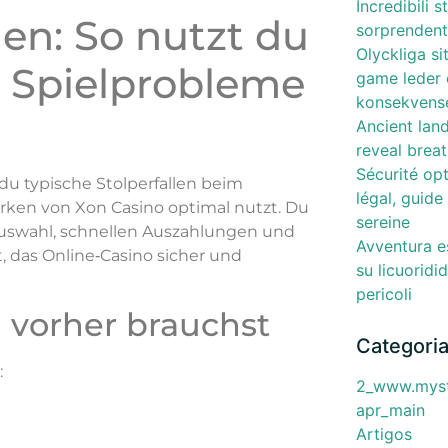
Incredibili 
den: So nutzt du
sorprendenti
Olyckliga s
 Spielprobleme
game leder o
konsekvense
Ancient lan
reveal brea
Sécurité opt
e du typische Stolperfallen beim
légal, guid
ärken von Xon Casino optimal nutzt. Du
sereine
uswahl, schnellen Auszahlungen und
Avventura es
, das Online‑Casino sicher und
su licuoridi
pericoli
 vorher brauchst
Categori
:
2_www.mysti
apr_main
Artigos