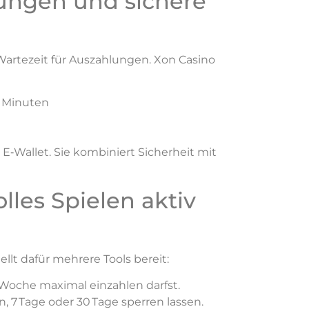
lungen und sichere
 Wartezeit für Auszahlungen. Xon Casino
5 Minuten
E‑Wallet. Sie kombiniert Sicherheit mit
lles Spielen aktiv
ellt dafür mehrere Tools bereit:
 Woche maximal einzahlen darfst.
n, 7 Tage oder 30 Tage sperren lassen.