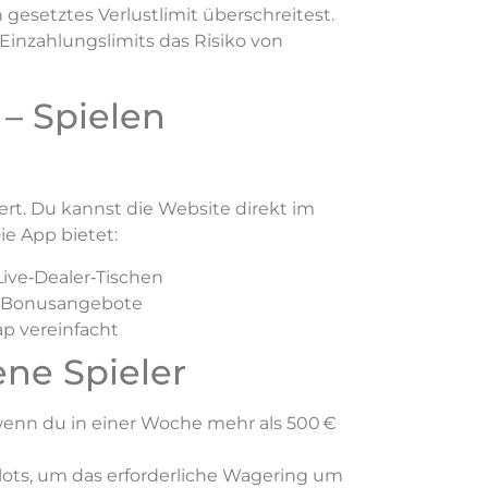
esetztes Verlustlimit überschreitest.
Einzahlungslimits das Risiko von
 – Spielen
ert. Du kannst die Website direkt im
ie App bietet:
Live‑Dealer‑Tischen
d Bonusangebote
ap vereinfacht
ene Spieler
wenn du in einer Woche mehr als 500 €
Slots, um das erforderliche Wagering um