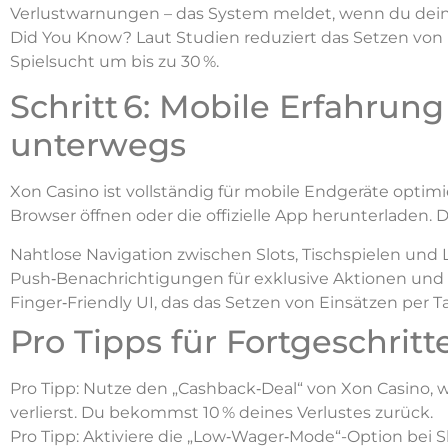
Verlustwarnungen – das System meldet, wenn du dein g
Did You Know? Laut Studien reduziert das Setzen von 
Spielsucht um bis zu 30 %.
Schritt 6: Mobile Erfahrung
unterwegs
Xon Casino ist vollständig für mobile Endgeräte optimi
Browser öffnen oder die offizielle App herunterladen. D
Nahtlose Navigation zwischen Slots, Tischspielen und 
Push‑Benachrichtigungen für exklusive Aktionen un
Finger‑Friendly UI, das das Setzen von Einsätzen per T
Pro Tipps für Fortgeschritt
Pro Tipp: Nutze den „Cashback‑Deal“ von Xon Casino, 
verlierst. Du bekommst 10 % deines Verlustes zurück.
Pro Tipp: Aktiviere die „Low‑Wager‑Mode“-Option bei 