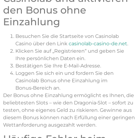
den Bonus ohne
Einzahlung
Besuchen Sie die Startseite von Casinolab
Casino über den Link
casinolab-casino-de.net
.
Klicken Sie auf „Registrieren“ und geben Sie
Ihre persönlichen Daten ein.
Bestätigen Sie Ihre E‑Mail-Adresse.
Loggen Sie sich ein und fordern Sie den
Casinolab Bonus ohne Einzahlung im
Bonus‑Bereich an.
Der Bonus ohne Einzahlung ermöglicht es Ihnen, die
beliebtesten Slots – wie den Dragonia‑Slot – sofort zu
testen, ohne eigenes Geld zu riskieren. Gewinne aus
diesem Bonus können nach Erfüllung einer geringen
Wettanforderung ausgezahlt werden.