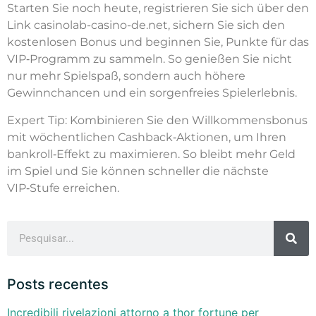
Starten Sie noch heute, registrieren Sie sich über den
Link casinolab-casino-de.net, sichern Sie sich den
kostenlosen Bonus und beginnen Sie, Punkte für das
VIP‑Programm zu sammeln. So genießen Sie nicht
nur mehr Spielspaß, sondern auch höhere
Gewinnchancen und ein sorgenfreies Spielerlebnis.
Expert Tip: Kombinieren Sie den Willkommensbonus
mit wöchentlichen Cashback‑Aktionen, um Ihren
bankroll‑Effekt zu maximieren. So bleibt mehr Geld
im Spiel und Sie können schneller die nächste
VIP‑Stufe erreichen.
Posts recentes
Incredibili rivelazioni attorno a thor fortune per