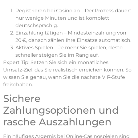
Registrieren bei Casinolab – Der Prozess dauert
nur wenige Minuten und ist komplett
deutschsprachig.
Einzahlung tätigen – Mindesteinzahlung von
20 €, danach zählen Ihre Einsätze automatisch.
Aktives Spielen – Je mehr Sie spielen, desto
schneller steigen Sie im Rang auf.
Expert Tip: Setzen Sie sich ein monatliches
Umsatz‑Ziel, das Sie realistisch erreichen können. So
wissen Sie genau, wann Sie die nächste VIP‑Stufe
freischalten.
Sichere
Zahlungsoptionen und
rasche Auszahlungen
Ein häufiges Ärgernis bei Online‑Casinospielen sind