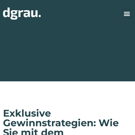
Exklusive
Gewinnstrategien: Wie
Sie mit dem