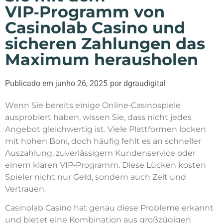
VIP‑Programm von
Casinolab Casino und
sicheren Zahlungen das
Maximum herausholen
Publicado em
junho 26, 2025
por
dgraudigital
Wenn Sie bereits einige Online‑Casinospiele
ausprobiert haben, wissen Sie, dass nicht jedes
Angebot gleichwertig ist. Viele Plattformen locken
mit hohen Boni, doch häufig fehlt es an schneller
Auszahlung, zuverlässigem Kundenservice oder
einem klaren VIP‑Programm. Diese Lücken kosten
Spieler nicht nur Geld, sondern auch Zeit und
Vertrauen.
Casinolab Casino hat genau diese Probleme erkannt
und bietet eine Kombination aus großzügigen