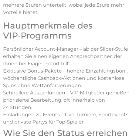
mehrere Stufen unterteilt, wobei jede Stufe mehr
Vorteile bietet.
Hauptmerkmale des
VIP‑Programms
Persönlicher Account‑Manager – ab der Silber‑Stufe
erhalten Sie einen eigenen Ansprechpartner, der
Ihnen bei Fragen sofort hilft.
Exklusive Bonus‑Pakete – höhere Einzahlungsboni,
wöchentliche Cashback‑Aktionen und kostenlose
Spins ohne Wettanforderungen.
Schnellere Auszahlungen – VIP‑Mitglieder genießen
priorisierte Bearbeitung, oft innerhalb von
24 Stunden.
Einladungen zu Events – Live‑Turniere, Sportevents
und private Partys für Top‑Spieler.
Wie Sie den Status erreichen