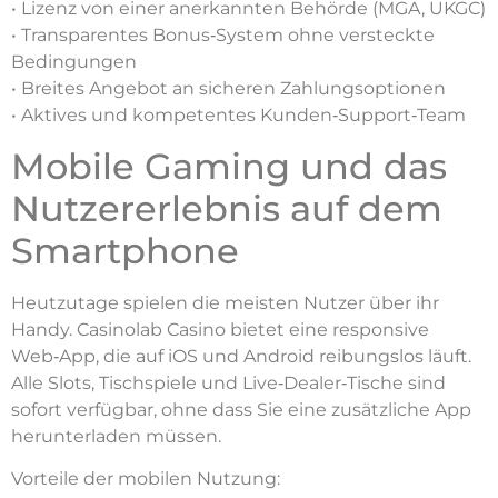
• Lizenz von einer anerkannten Behörde (MGA, UKGC)
• Transparentes Bonus‑System ohne versteckte
Bedingungen
• Breites Angebot an sicheren Zahlungsoptionen
• Aktives und kompetentes Kunden‑Support‑Team
Mobile Gaming und das
Nutzererlebnis auf dem
Smartphone
Heutzutage spielen die meisten Nutzer über ihr
Handy. Casinolab Casino bietet eine responsive
Web‑App, die auf iOS und Android reibungslos läuft.
Alle Slots, Tischspiele und Live‑Dealer‑Tische sind
sofort verfügbar, ohne dass Sie eine zusätzliche App
herunterladen müssen.
Vorteile der mobilen Nutzung: