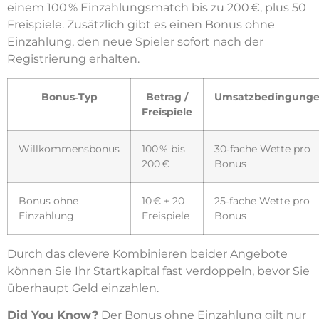
einem 100 % Einzahlungsmatch bis zu 200 €, plus 50
Freispiele. Zusätzlich gibt es einen Bonus ohne
Einzahlung, den neue Spieler sofort nach der
Registrierung erhalten.
Bonus‑Typ
Betrag /
Umsatzbedingung
Freispiele
Willkommensbonus
100 % bis
30‑fache Wette pro
200 €
Bonus
Bonus ohne
10 € + 20
25‑fache Wette pro
Einzahlung
Freispiele
Bonus
Durch das clevere Kombinieren beider Angebote
können Sie Ihr Startkapital fast verdoppeln, bevor Sie
überhaupt Geld einzahlen.
Did You Know?
Der Bonus ohne Einzahlung gilt nur