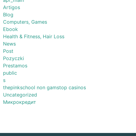
apr_main
Artigos
Blog
Computers, Games
Ebook
Health & Fitness, Hair Loss
News
Post
Pozyczki
Prestamos
public
s
thepinkschool non gamstop casinos
Uncategorized
Микрокредит