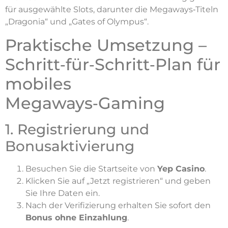
für ausgewählte Slots, darunter die Megaways‑Titeln
„Dragonia“ und „Gates of Olympus“.
Praktische Umsetzung –
Schritt‑für‑Schritt‑Plan für
mobiles
Megaways‑Gaming
1. Registrierung und
Bonusaktivierung
Besuchen Sie die Startseite von
Yep Casino
.
Klicken Sie auf „Jetzt registrieren“ und geben
Sie Ihre Daten ein.
Nach der Verifizierung erhalten Sie sofort den
Bonus ohne Einzahlung
.