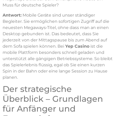
Muss für deutsche Spieler?
Antwort:
Mobile Geräte sind unser ständiger
Begleiter. Sie ermöglichen sofortigen Zugriff auf die
neuesten Megaways‑Titel, ohne dass man an einen
Desktop gebunden ist. Das bedeutet, dass Sie
jederzeit von der Mittagspause bis zum Abend auf
dem Sofa spielen können. Bei
Yep Casino
ist die
mobile Plattform besonders schnell geladen und
unterstützt alle gängigen Betriebssysteme. So bleibt
das Spielerlebnis flüssig, egal ob Sie einen kurzen
Spin in der Bahn oder eine lange Session zu Hause
planen.
Der strategische
Überblick – Grundlagen
für Anfänger und