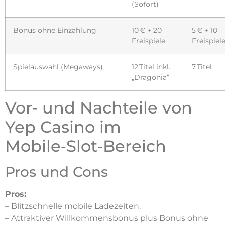
(Sofort)
Bonus ohne Einzahlung
10 € + 20
5 € + 10
Freispiele
Freispiel
Spielauswahl (Megaways)
12 Titel inkl.
7 Titel
„Dragonia“
Vor‑ und Nachteile von
Yep Casino im
Mobile‑Slot‑Bereich
Pros und Cons
Pros:
– Blitzschnelle mobile Ladezeiten.
– Attraktiver Willkommensbonus plus Bonus ohne