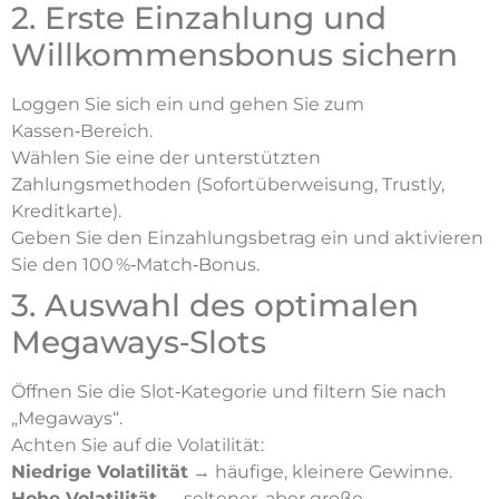
2. Erste Einzahlung und
Willkommensbonus sichern
Loggen Sie sich ein und gehen Sie zum
Kassen‑Bereich.
Wählen Sie eine der unterstützten
Zahlungsmethoden (Sofortüberweisung, Trustly,
Kreditkarte).
Geben Sie den Einzahlungsbetrag ein und aktivieren
Sie den 100 %‑Match‑Bonus.
3. Auswahl des optimalen
Megaways‑Slots
Öffnen Sie die Slot‑Kategorie und filtern Sie nach
„Megaways“.
Achten Sie auf die Volatilität:
Niedrige Volatilität
→ häufige, kleinere Gewinne.
Hohe Volatilität
→ seltener, aber große