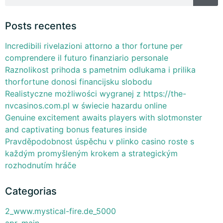
Posts recentes
Incredibili rivelazioni attorno a thor fortune per
comprendere il futuro finanziario personale
Raznolikost prihoda s pametnim odlukama i prilika
thorfortune donosi financijsku slobodu
Realistyczne możliwości wygranej z https://the-
nvcasinos.com.pl w świecie hazardu online
Genuine excitement awaits players with slotmonster
and captivating bonus features inside
Pravděpodobnost úspěchu v plinko casino roste s
každým promyšleným krokem a strategickým
rozhodnutím hráče
Categorias
2_www.mystical-fire.de_5000