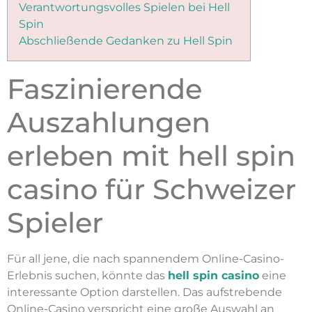
Verantwortungsvolles Spielen bei Hell
Spin
Abschließende Gedanken zu Hell Spin
Faszinierende
Auszahlungen
erleben mit hell spin
casino für Schweizer
Spieler
Für all jene, die nach spannendem Online-Casino-
Erlebnis suchen, könnte das
hell spin casino
eine
interessante Option darstellen. Das aufstrebende
Online-Casino verspricht eine große Auswahl an