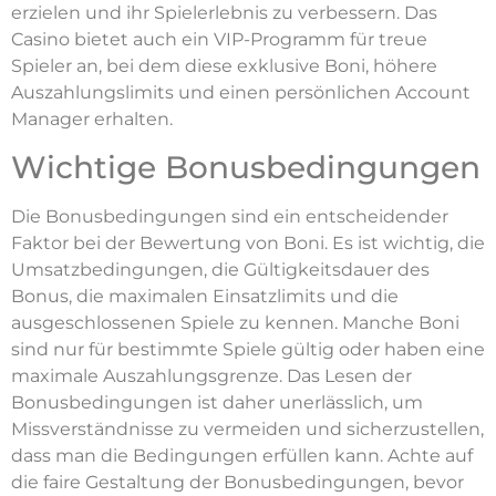
erzielen und ihr Spielerlebnis zu verbessern. Das
Casino bietet auch ein VIP-Programm für treue
Spieler an, bei dem diese exklusive Boni, höhere
Auszahlungslimits und einen persönlichen Account
Manager erhalten.
Wichtige Bonusbedingungen
Die Bonusbedingungen sind ein entscheidender
Faktor bei der Bewertung von Boni. Es ist wichtig, die
Umsatzbedingungen, die Gültigkeitsdauer des
Bonus, die maximalen Einsatzlimits und die
ausgeschlossenen Spiele zu kennen. Manche Boni
sind nur für bestimmte Spiele gültig oder haben eine
maximale Auszahlungsgrenze. Das Lesen der
Bonusbedingungen ist daher unerlässlich, um
Missverständnisse zu vermeiden und sicherzustellen,
dass man die Bedingungen erfüllen kann. Achte auf
die faire Gestaltung der Bonusbedingungen, bevor