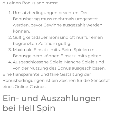
du einen Bonus annimmst.
Umsatzbedingungen beachten: Der
Bonusbetrag muss mehrmals umgesetzt
werden, bevor Gewinne ausgezahlt werden
können.
Gültigkeitsdauer: Boni sind oft nur für einen
begrenzten Zeitraum gültig.
Maximale Einsatzlimits: Beim Spielen mit
Bonusgeldern können Einsatzlimits gelten.
Ausgeschlossene Spiele: Manche Spiele sind
von der Nutzung des Bonus ausgeschlossen.
Eine transparente und faire Gestaltung der
Bonusbedingungen ist ein Zeichen für die Seriosität
eines Online-Casinos.
Ein- und Auszahlungen
bei Hell Spin