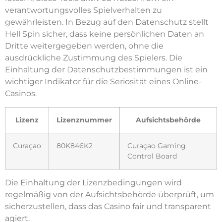
verantwortungsvolles Spielverhalten zu
gewährleisten. In Bezug auf den Datenschutz stellt
Hell Spin sicher, dass keine persönlichen Daten an
Dritte weitergegeben werden, ohne die
ausdrückliche Zustimmung des Spielers. Die
Einhaltung der Datenschutzbestimmungen ist ein
wichtiger Indikator für die Seriosität eines Online-
Casinos.
Lizenz
Lizenznummer
Aufsichtsbehörde
Curaçao
80K846K2
Curaçao Gaming
Control Board
Die Einhaltung der Lizenzbedingungen wird
regelmäßig von der Aufsichtsbehörde überprüft, um
sicherzustellen, dass das Casino fair und transparent
agiert.