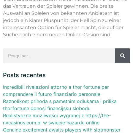
das Vertrauen der Spieler gewinnen. Die breite
Auswahl an Spielen von bekannten Anbietern ist
jedoch ein klarer Pluspunkt, der Hell Spin zu einer
interessanten Option für Spieler macht, die auf der
Suche nach einem neuen Online-Casino sind.
Posts recentes
Incredibili rivelazioni attorno a thor fortune per
comprendere il futuro finanziario personale
Raznolikost prihoda s pametnim odlukama i prilika
thorfortune donosi financijsku slobodu
Realistyczne możliwości wygranej z https://the-
nvcasinos.com.pl w świecie hazardu online
Genuine excitement awaits players with slotmonster