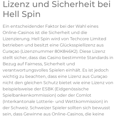
Lizenz und Sicherheit bei
Hell Spin
Ein entscheidender Faktor bei der Wahl eines
Online-Casinos ist die Sicherheit und die
Lizenzierung. Hell Spin wird von Techcore Limited
betrieben und besitzt eine Glücksspiellizenz aus
Curaçao (Lizenznummer 80K846K2). Diese Lizenz
stellt sicher, dass das Casino bestimmte Standards in
Bezug auf Fairness, Sicherheit und
verantwortungsvolles Spielen einhält. Es ist jedoch
wichtig zu beachten, dass eine Lizenz aus Curaçao
nicht den gleichen Schutz bietet wie eine Lizenz von
beispielsweise der ESBK (Eidgenössische
Spielbankenkommission) oder der Comlot
(Interkantonale Lotterie- und Wettkommission) in
der Schweiz. Schweizer Spieler sollten sich bewusst
sein, dass Gewinne aus Online-Casinos, die keine