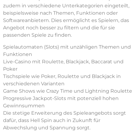
zudem in verschiedene Unterkategorien eingeteilt,
beispielsweise nach Themen, Funktionen oder
Softwareanbietern. Dies ermöglicht es Spielern, das
Angebot noch besser zu filtern und die für sie
passenden Spiele zu finden.
Spielautomaten (Slots) mit unzähligen Themen und
Funktionen
Live-Casino mit Roulette, Blackjack, Baccarat und
Poker
Tischspiele wie Poker, Roulette und Blackjack in
verschiedenen Varianten
Game Shows wie Crazy Time und Lightning Roulette
Progressive Jackpot-Slots mit potenziell hohen
Gewinnsummen
Die stetige Erweiterung des Spieleangebots sorgt
dafür, dass Hell Spin auch in Zukunft für
Abwechslung und Spannung sorgt.