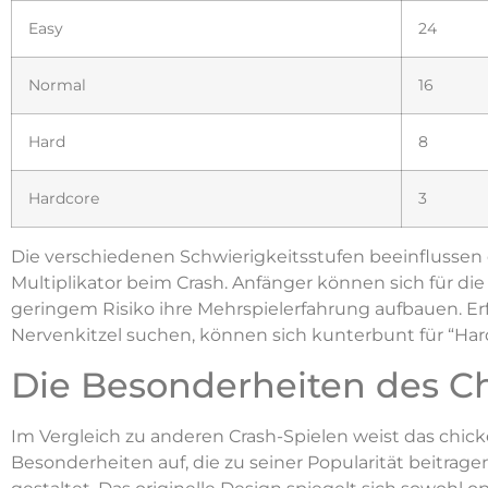
Easy
24
Normal
16
Hard
8
Hardcore
3
Die verschiedenen Schwierigkeitsstufen beeinflussen 
Multiplikator beim Crash. Anfänger können sich für di
geringem Risiko ihre Mehrspielerfahrung aufbauen. Erf
Nervenkitzel suchen, können sich kunterbunt für “Har
Die Besonderheiten des 
Im Vergleich zu anderen Crash-Spielen weist das chi
Besonderheiten auf, die zu seiner Popularität beitragen