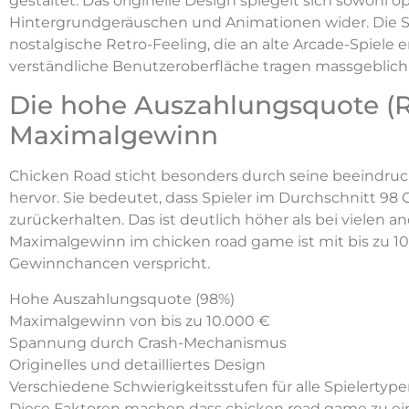
gestaltet. Das originelle Design spiegelt sich sowohl o
Hintergrundgeräuschen und Animationen wider. Die 
nostalgische Retro-Feeling, die an alte Arcade-Spiele 
verständliche Benutzeroberfläche tragen massgeblich
Die hohe Auszahlungsquote (R
Maximalgewinn
Chicken Road sticht besonders durch seine beeindru
hervor. Sie bedeutet, dass Spieler im Durchschnitt 98 
zurückerhalten. Das ist deutlich höher als bei vielen 
Maximalgewinn im chicken road game ist mit bis zu 1
Gewinnchancen verspricht.
Hohe Auszahlungsquote (98%)
Maximalgewinn von bis zu 10.000 €
Spannung durch Crash-Mechanismus
Originelles und detailliertes Design
Verschiedene Schwierigkeitsstufen für alle Spielertyp
Diese Faktoren machen dass chicken road game zu ei