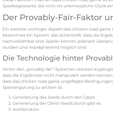
Spielbegeisterte, die nicht ins unermessliche Glück ei
Der Provably-Fair-Faktor u
Ein weiterer wichtiger Aspekt des chicken road game ist
bezeichnet ein System, das sicherstellt, dass die Erge
nachvollziehbar sind. Spieler können jederzeit überprüf
wurden und imprägnierend möglich sind.
Die Technologie hinter Provabl
Hinter den „provably-fair“-Systemen stecken kryptograf
dass die Ergebnisse nicht manipuliert werden können.
dass das chicken road game ungefragte Bedingungen s
Spielvergütung zu setzten ist.
Generierung des Seeds durch den Casos
Generierung der Client-Seeds durch gibt es
Kombination