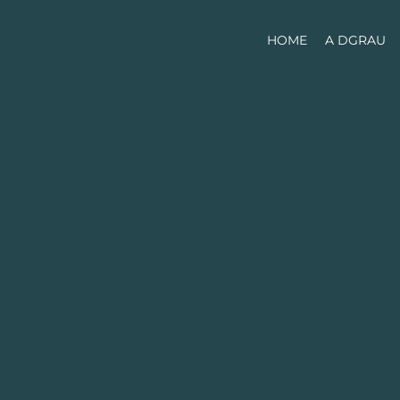
HOME
A DGRAU