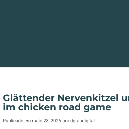
Glättender Nervenkitzel 
im chicken road game
Publicado em
maio 28, 2026
por
dgraudigital