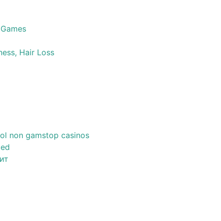
 Games
ness, Hair Loss
ol non gamstop casinos
zed
ит