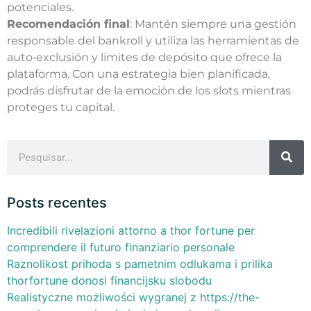
potenciales.
Recomendación final
: Mantén siempre una gestión
responsable del bankroll y utiliza las herramientas de
auto‑exclusión y límites de depósito que ofrece la
plataforma. Con una estrategia bien planificada,
podrás disfrutar de la emoción de los slots mientras
proteges tu capital.
Posts recentes
Incredibili rivelazioni attorno a thor fortune per
comprendere il futuro finanziario personale
Raznolikost prihoda s pametnim odlukama i prilika
thorfortune donosi financijsku slobodu
Realistyczne możliwości wygranej z https://the-