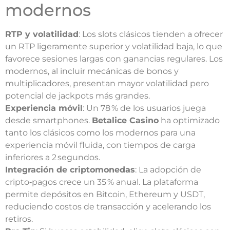
modernos
RTP y volatilidad
: Los slots clásicos tienden a ofrecer
un RTP ligeramente superior y volatilidad baja, lo que
favorece sesiones largas con ganancias regulares. Los
modernos, al incluir mecánicas de bonos y
multiplicadores, presentan mayor volatilidad pero
potencial de jackpots más grandes.
Experiencia móvil
: Un 78 % de los usuarios juega
desde smartphones.
Betalice Casino
ha optimizado
tanto los clásicos como los modernos para una
experiencia móvil fluida, con tiempos de carga
inferiores a 2 segundos.
Integración de criptomonedas
: La adopción de
cripto‑pagos crece un 35 % anual. La plataforma
permite depósitos en Bitcoin, Ethereum y USDT,
reduciendo costos de transacción y acelerando los
retiros.