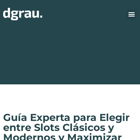
Guía Experta para Elegir
entre Slots Clásicos y
Modernos y Maximizar