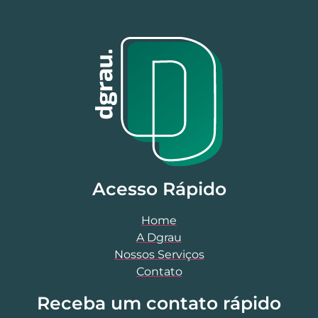
Acesso Rápido
Home
A Dgrau
Nossos Serviços
Contato
Receba um contato rápido