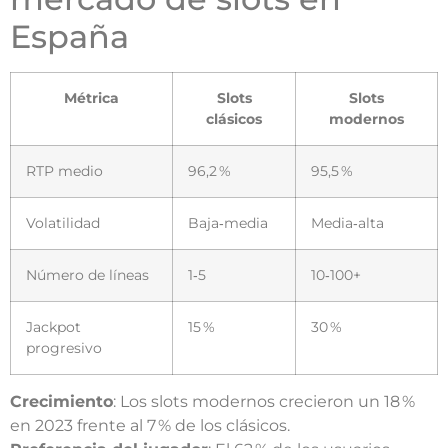
España
Métrica
Slots
Slots
clásicos
modernos
RTP medio
96,2 %
95,5 %
Volatilidad
Baja‑media
Media‑alta
Número de líneas
1‑5
10‑100+
Jackpot
15 %
30 %
progresivo
Crecimiento
: Los slots modernos crecieron un 18 %
en 2023 frente al 7 % de los clásicos.