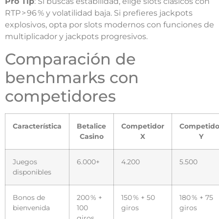
Pro Tip
: Si buscas estabilidad, elige slots clásicos con
RTP > 96 % y volatilidad baja. Si prefieres jackpots
explosivos, opta por slots modernos con funciones de
multiplicador y jackpots progresivos.
Comparación de
benchmarks con
competidores
Característica
Betalice
Competidor
Competido
Casino
X
Y
Juegos
6.000+
4.200
5.500
disponibles
Bonos de
200 % +
150 % + 50
180 % + 75
bienvenida
100
giros
giros
giros