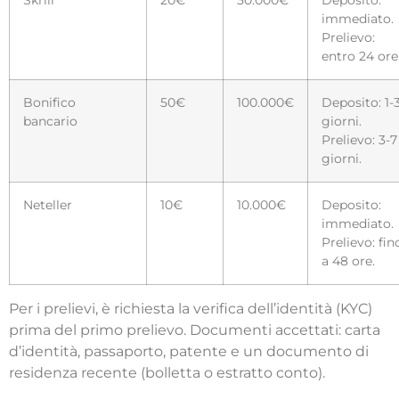
immediato.
Prelievo:
entro 24 ore
Bonifico
50€
100.000€
Deposito: 1-
bancario
giorni.
Prelievo: 3-7
giorni.
Neteller
10€
10.000€
Deposito:
immediato.
Prelievo: fin
a 48 ore.
Per i prelievi, è richiesta la verifica dell’identità (KYC)
prima del primo prelievo. Documenti accettati: carta
d’identità, passaporto, patente e un documento di
residenza recente (bolletta o estratto conto).