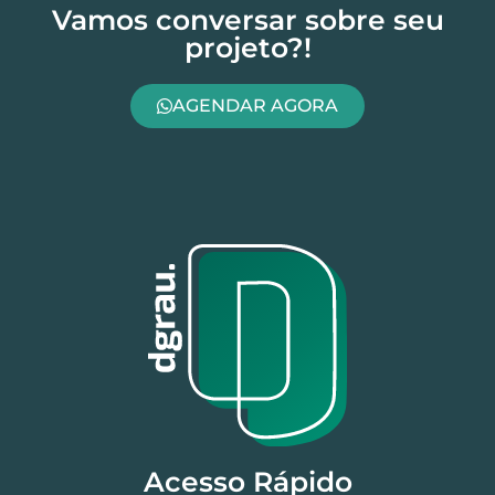
Vamos conversar sobre seu
projeto?!
AGENDAR AGORA
Acesso Rápido