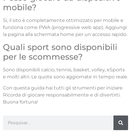
mobile?
Sì, il sito è completamente ottimizzato per mobile e
funziona come PWA (progressive web app). Aggiungi
la pagina alla schermata home per un accesso rapido.
Quali sport sono disponibili
per le scommesse?
Sono disponibili calcio, tennis, basket, volley, eSports
e molti altri. Le quote sono aggiornate in tempo reale.
Con questa guida hai tutti gli strumenti per iniziare.
Ricorda di giocare responsabilmente e di divertirti.
Buona fortuna!