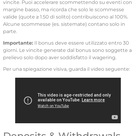
vincite. Puoi accelerare scommettendo su eventi con
margine basso, ma ricorda che solo le scommesse
valide (quote ≥ 1.50 di solito) contribuiscono al 100%.
Alcune scommesse (es. sistemate) contano solo in
parte.
Importante:
Il bonus deve essere utilizzato entro 30
giorni. Le vincite generate dal bonus sono soggette a
prelievo solo dopo aver soddisfatto il wagering.
Per una spiegazione visiva, guarda il video seguente:
Deposits & Withdrawals