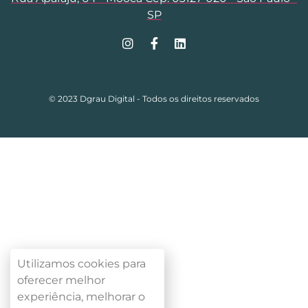
SP
© 2023 Dgrau Digital - Todos os direitos reservados
ndpashabet
grandpashabet
casibom
Jojobet Giriş
grandpasha
Utilizamos cookies para
oferecer melhor
experiência, melhorar o