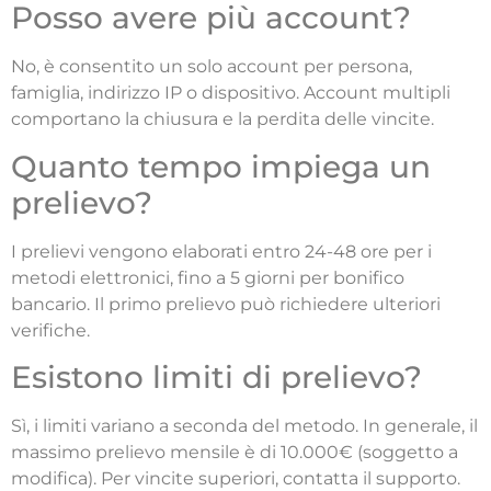
Posso avere più account?
No, è consentito un solo account per persona,
famiglia, indirizzo IP o dispositivo. Account multipli
comportano la chiusura e la perdita delle vincite.
Quanto tempo impiega un
prelievo?
I prelievi vengono elaborati entro 24-48 ore per i
metodi elettronici, fino a 5 giorni per bonifico
bancario. Il primo prelievo può richiedere ulteriori
verifiche.
Esistono limiti di prelievo?
Sì, i limiti variano a seconda del metodo. In generale, il
massimo prelievo mensile è di 10.000€ (soggetto a
modifica). Per vincite superiori, contatta il supporto.