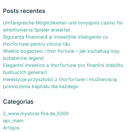
Posts recentes
Umfangreiche Möglichkeiten und tonyspins casino für
ambitionierte Spieler erwartet
Siguranța financiară și investițiile inteligente cu
thorfortune pentru viitorul tău
Wielkie bogactwo i thor fortune – jak kształtują losy
bohaterów legend
Elegantní investice a thorfortune pro finanční stabilitu
budoucích generací
Inwestycje przyszłości z thorfortune i możliwością
pomnożenia kapitału dla każdego
Categorias
2_www.mystical-fire.de_5000
apr_main
Artigos