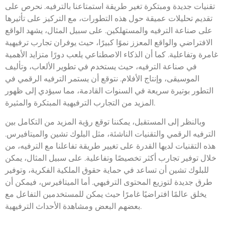
تقنيات جديدة ومبتكرة تغير طريقة استمتاعنا بالترفيه. نحرص على
تقديم تحليلات عميقة حول هذه التطورات، مع التركيز على تأثيرها
على صناعة الترفيه والمستهلكين. على سبيل المثال، يشهد الواقع
الافتراضي والواقع المعزز نموًا كبيرًا، حيث يوفران تجارب ترفيهية
غامرة وتفاعلية. كما أن الذكاء الاصطناعي يلعب دورًا متزايد الأهمية
في صناعة الترفيه، حيث يستخدم في تطوير الألعاب، وتأليف
الموسيقى، وإنتاج الأفلام. نتوقع أن يستمر الترفيه الرقمي في
التطور بوتيرة سريعة في السنوات القادمة، مما سيؤدي إلى ظهور
المزيد من التجارب الترفيهية المبتكرة والمثيرة.
وبالنظر إلى المستقبل، يمكننا توقع رؤية المزيد من التكامل بين
الترفيه الرقمي والتقنيات الناشئة، مثل البلوك تشين والميتافيرس.
هذه التقنيات لديها القدرة على تغيير طريقة تفاعلنا مع الترفيه، من
خلال توفير تجارب أكثر تخصيصًا وتفاعلية. على سبيل المثال، يمكن
للبلوك تشين أن تساعد في حماية حقوق الملكية الفكرية، وتوفير
طرق جديدة لتوزيع المحتوى الترفيهي. أما الميتافيرس، فيمكن أن
يخلق عالمًا افتراضيًا غامرًا حيث يمكن للمستخدمين التفاعل مع
بعضهم البعض ومشاهدة الأحداث الترفيهية.