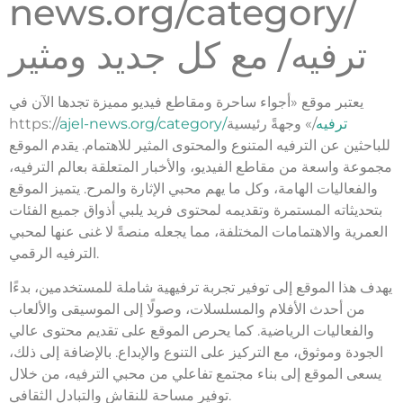
news.org/category/
ترفيه/ مع كل جديد ومثير
يعتبر موقع «أجواء ساحرة ومقاطع فيديو مميزة تجدها الآن في
ajel-news.org/category/ترفيه
/» وجهةً رئيسية
https://
للباحثين عن الترفيه المتنوع والمحتوى المثير للاهتمام. يقدم الموقع
مجموعة واسعة من مقاطع الفيديو، والأخبار المتعلقة بعالم الترفيه،
والفعاليات الهامة، وكل ما يهم محبي الإثارة والمرح. يتميز الموقع
بتحديثاته المستمرة وتقديمه لمحتوى فريد يلبي أذواق جميع الفئات
العمرية والاهتمامات المختلفة، مما يجعله منصةً لا غنى عنها لمحبي
الترفيه الرقمي.
يهدف هذا الموقع إلى توفير تجربة ترفيهية شاملة للمستخدمين، بدءًا
من أحدث الأفلام والمسلسلات، وصولًا إلى الموسيقى والألعاب
والفعاليات الرياضية. كما يحرص الموقع على تقديم محتوى عالي
الجودة وموثوق، مع التركيز على التنوع والإبداع. بالإضافة إلى ذلك،
يسعى الموقع إلى بناء مجتمع تفاعلي من محبي الترفيه، من خلال
توفير مساحة للنقاش والتبادل الثقافي.