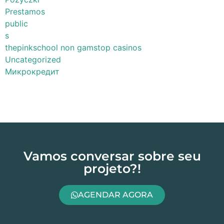
Prestamos
public
s
thepinkschool non gamstop casinos
Uncategorized
Микрокредит
Vamos conversar sobre seu
projeto?!
AGENDAR AGORA