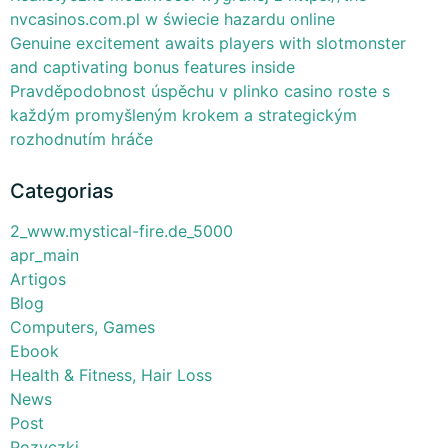
nvcasinos.com.pl w świecie hazardu online
Genuine excitement awaits players with slotmonster
and captivating bonus features inside
Pravděpodobnost úspěchu v plinko casino roste s
každým promyšleným krokem a strategickým
rozhodnutím hráče
Categorias
2_www.mystical-fire.de_5000
apr_main
Artigos
Blog
Computers, Games
Ebook
Health & Fitness, Hair Loss
News
Post
Pozyczki