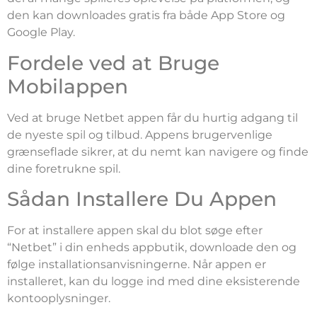
den kan downloades gratis fra både App Store og
Google Play.
Fordele ved at Bruge
Mobilappen
Ved at bruge Netbet appen får du hurtig adgang til
de nyeste spil og tilbud. Appens brugervenlige
grænseflade sikrer, at du nemt kan navigere og finde
dine foretrukne spil.
Sådan Installere Du Appen
For at installere appen skal du blot søge efter
“Netbet” i din enheds appbutik, downloade den og
følge installationsanvisningerne. Når appen er
installeret, kan du logge ind med dine eksisterende
kontooplysninger.