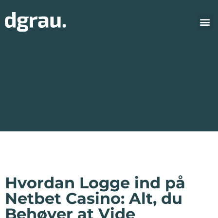
Hvordan Logge ind på
Netbet Casino: Alt, du
Behøver at Vide