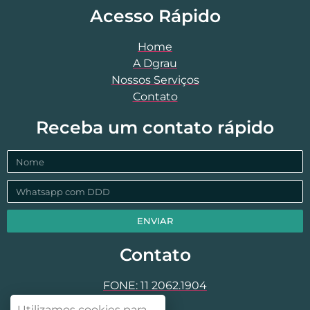
Acesso Rápido
Home
A Dgrau
Nossos Serviços
Contato
Receba um contato rápido
ENVIAR
Contato
FONE: 11 2062.1904
Utilizamos cookies para