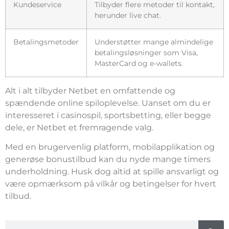
Kundeservice
Tilbyder flere metoder til kontakt,
herunder live chat.
Betalingsmetoder
Understøtter mange almindelige
betalingsløsninger som Visa,
MasterCard og e-wallets.
Alt i alt tilbyder Netbet en omfattende og
spændende online spiloplevelse. Uanset om du er
interesseret i casinospil, sportsbetting, eller begge
dele, er Netbet et fremragende valg.
Med en brugervenlig platform, mobilapplikation og
generøse bonustilbud kan du nyde mange timers
underholdning. Husk dog altid at spille ansvarligt og
være opmærksom på vilkår og betingelser for hvert
tilbud.