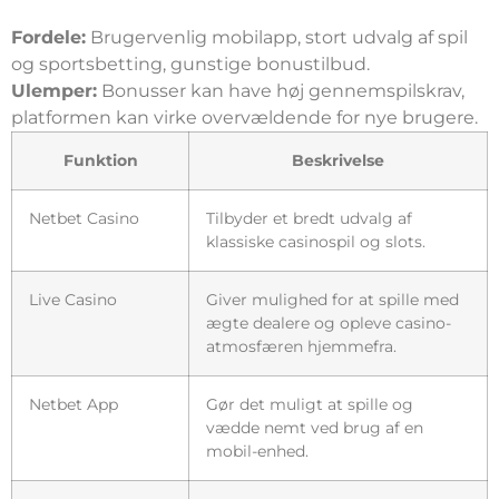
Fordele:
Brugervenlig mobilapp, stort udvalg af spil
og sportsbetting, gunstige bonustilbud.
Ulemper:
Bonusser kan have høj gennemspilskrav,
platformen kan virke overvældende for nye brugere.
Funktion
Beskrivelse
Netbet Casino
Tilbyder et bredt udvalg af
klassiske casinospil og slots.
Live Casino
Giver mulighed for at spille med
ægte dealere og opleve casino-
atmosfæren hjemmefra.
Netbet App
Gør det muligt at spille og
vædde nemt ved brug af en
mobil-enhed.