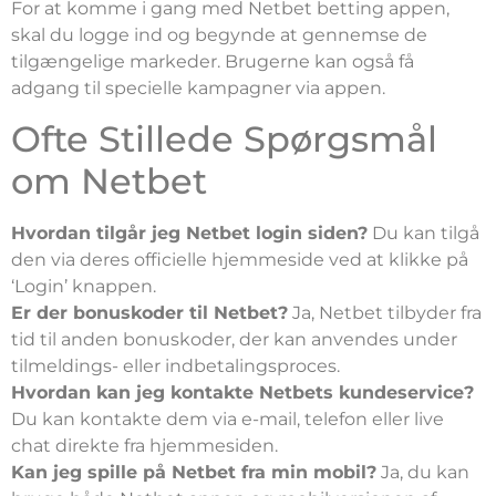
For at komme i gang med Netbet betting appen,
skal du logge ind og begynde at gennemse de
tilgængelige markeder. Brugerne kan også få
adgang til specielle kampagner via appen.
Ofte Stillede Spørgsmål
om Netbet
Hvordan tilgår jeg Netbet login siden?
Du kan tilgå
den via deres officielle hjemmeside ved at klikke på
‘Login’ knappen.
Er der bonuskoder til Netbet?
Ja, Netbet tilbyder fra
tid til anden bonuskoder, der kan anvendes under
tilmeldings- eller indbetalingsproces.
Hvordan kan jeg kontakte Netbets kundeservice?
Du kan kontakte dem via e-mail, telefon eller live
chat direkte fra hjemmesiden.
Kan jeg spille på Netbet fra min mobil?
Ja, du kan