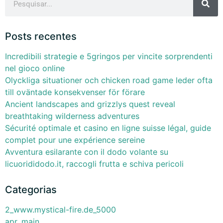
Posts recentes
Incredibili strategie e 5gringos per vincite sorprendenti
nel gioco online
Olyckliga situationer och chicken road game leder ofta
till oväntade konsekvenser för förare
Ancient landscapes and grizzlys quest reveal
breathtaking wilderness adventures
Sécurité optimale et casino en ligne suisse légal, guide
complet pour une expérience sereine
Avventura esilarante con il dodo volante su
licuorididodo.it, raccogli frutta e schiva pericoli
Categorias
2_www.mystical-fire.de_5000
apr_main