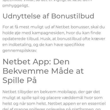
omhyggeligt.
Udnyttelse af Bonustilbud
For at få mest muligt ud af Netbet bonusser, skal du
holde øje med kampagnesiden, hvor du kan finde
opdaterede tilbud. Husk, at bonustilbud ofte kræver
en indbetaling, og de kan have specifikke
gennemspilskrav.
Netbet App: Den
Bekvemme Måde at
Spille På
Netbet tilbyder en bekvem mobilapp, der gør det
muligt at spille spil og placere væddemål hvor som
helst og når som helst. Netbet appen er en essentiel
del af mange spilleres oplevelse på platformen, og