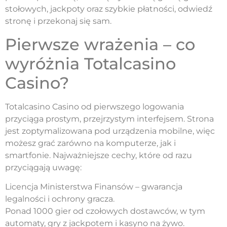
stołowych, jackpoty oraz szybkie płatności, odwiedź
stronę i przekonaj się sam.
Pierwsze wrażenia – co
wyróżnia Totalcasino
Casino?
Totalcasino Casino od pierwszego logowania
przyciąga prostym, przejrzystym interfejsem. Strona
jest zoptymalizowana pod urządzenia mobilne, więc
możesz grać zarówno na komputerze, jak i
smartfonie. Najważniejsze cechy, które od razu
przyciągają uwagę:
Licencja Ministerstwa Finansów – gwarancja
legalności i ochrony gracza.
Ponad 1000 gier od czołowych dostawców, w tym
automaty, gry z jackpotem i kasyno na żywo.