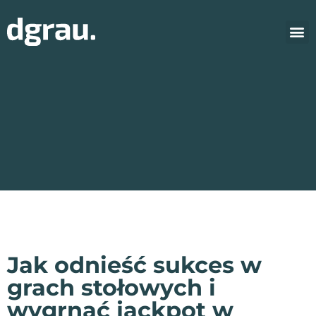
Jak odnieść sukces w
grach stołowych i
wygrnąć jackpot w