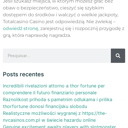
Jeśli szukasz miejsca, w którym możesz grać bez
obaw o bezpieczeństwo, cieszyć się szybkim
dostępem do środków i walczyć o wielkie jackpoty,
Totalcasino Casino jest odpowiedzią. Nie zwlekaj –
odwiedź stronę
, zarejestruj się i rozpocznij przygodę z
grą, która naprawdę nagradza.
Posts recentes
Incredibili rivelazioni attorno a thor fortune per
comprendere il futuro finanziario personale
Raznolikost prihoda s pametnim odlukama i prilika
thorfortune donosi financijsku slobodu
Realistyczne możliwości wygranej z https://the-
nvcasinos.com.pl w świecie hazardu online
Genuine excitement awaits players with slotmonster