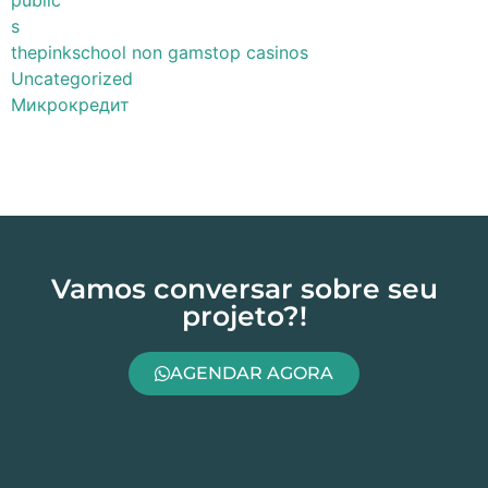
public
s
thepinkschool non gamstop casinos
Uncategorized
Микрокредит
Vamos conversar sobre seu
projeto?!
AGENDAR AGORA