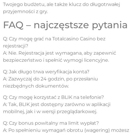
Twojego budżetu, ale także klucz do długotrwałej
przyjemności z gry.
FAQ – najczęstsze pytania
Q: Czy mogę grać na Totalcasino Casino bez
rejestracji?
A: Nie. Rejestracja jest wymagana, aby zapewnić
bezpieczeństwo i spełnić wymogi licencyjne.
Q: Jak długo trwa weryfikacja konta?
A: Zazwyczaj do 24 godzin, po przesłaniu
niezbędnych dokumentów.
Q: Czy mogę korzystać z BLIK na telefonie?
A: Tak, BLIK jest dostępny zarówno w aplikacji
mobilnej, jak i w wersji przeglądarkowej.
Q: Czy bonus powitalny ma limit wypłat?
A: Po spełnieniu wymagań obrotu (wagering) możesz