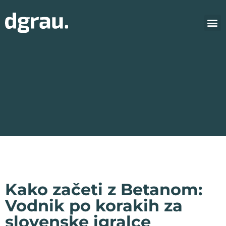
Kako začeti z Betanom:
Vodnik po korakih za
slovenske igralce