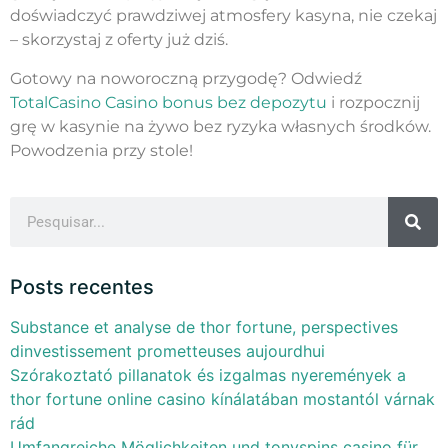
doświadczyć prawdziwej atmosfery kasyna, nie czekaj
– skorzystaj z oferty już dziś.
Gotowy na noworoczną przygodę? Odwiedź
TotalCasino Casino bonus bez depozytu
i rozpocznij
grę w kasynie na żywo bez ryzyka własnych środków.
Powodzenia przy stole!
Posts recentes
Substance et analyse de thor fortune, perspectives
dinvestissement prometteuses aujourdhui
Szórakoztató pillanatok és izgalmas nyeremények a
thor fortune online casino kínálatában mostantól várnak
rád
Umfangreiche Möglichkeiten und tonyspins casino für