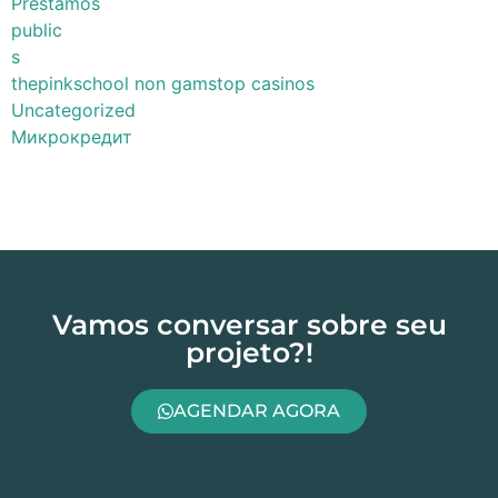
Prestamos
public
s
thepinkschool non gamstop casinos
Uncategorized
Микрокредит
Vamos conversar sobre seu
projeto?!
AGENDAR AGORA