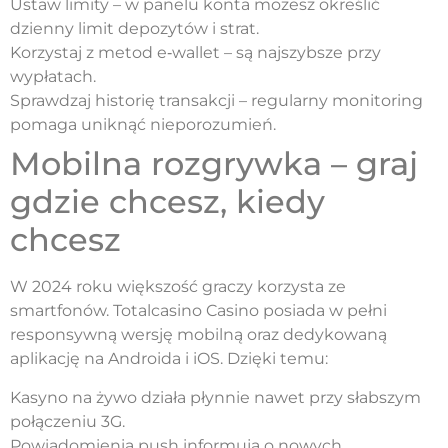
Ustaw limity – w panelu konta możesz określić
dzienny limit depozytów i strat.
Korzystaj z metod e‑wallet – są najszybsze przy
wypłatach.
Sprawdzaj historię transakcji – regularny monitoring
pomaga uniknąć nieporozumień.
Mobilna rozgrywka – graj
gdzie chcesz, kiedy
chcesz
W 2024 roku większość graczy korzysta ze
smartfonów. Totalcasino Casino posiada w pełni
responsywną wersję mobilną oraz dedykowaną
aplikację na Androida i iOS. Dzięki temu:
Kasyno na żywo działa płynnie nawet przy słabszym
połączeniu 3G.
Powiadomienia push informują o nowych