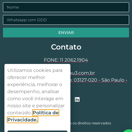
ENVIAR
Contato
FONE: 11 2062.1904
Utilizamos cookies para
contato@dgrau3.com.br
oferecer melhor
Rua Aparaju, 64 - Mooca Cep: 03127-020 - São Paulo -
experiência, melhorar o
SP
desempenho, analisar
como você interage em
nosso site e personalizar
conteúdo.
Política de
Privacidade.
© 2023 Dgrau Digital - Todos os direitos reservados