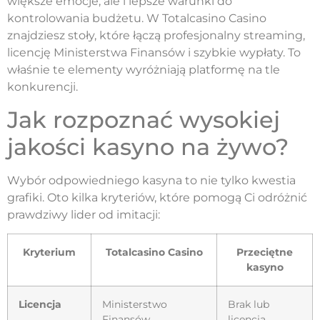
większe emocje, ale i lepsze warunki do
kontrolowania budżetu. W Totalcasino Casino
znajdziesz stoły, które łączą profesjonalny streaming,
licencję Ministerstwa Finansów i szybkie wypłaty. To
właśnie te elementy wyróżniają platformę na tle
konkurencji.
Jak rozpoznać wysokiej
jakości kasyno na żywo?
Wybór odpowiedniego kasyna to nie tylko kwestia
grafiki. Oto kilka kryteriów, które pomogą Ci odróżnić
prawdziwy lider od imitacji:
Kryterium
Totalcasino Casino
Przeciętne
kasyno
Licencja
Ministerstwo
Brak lub
Finansów
licencja