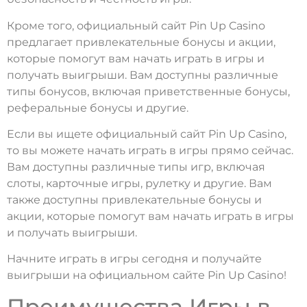
Кроме того, официальный сайт Pin Up Casino
предлагает привлекательные бонусы и акции,
которые помогут вам начать играть в игры и
получать выигрыши. Вам доступны различные
типы бонусов, включая приветственные бонусы,
реферальные бонусы и другие.
Если вы ищете официальный сайт Pin Up Casino,
то вы можете начать играть в игры прямо сейчас.
Вам доступны различные типы игр, включая
слоты, карточные игры, рулетку и другие. Вам
также доступны привлекательные бонусы и
акции, которые помогут вам начать играть в игры
и получать выигрыши.
Начните играть в игры сегодня и получайте
выигрыши на официальном сайте Pin Up Casino!
Преимущества Игры в