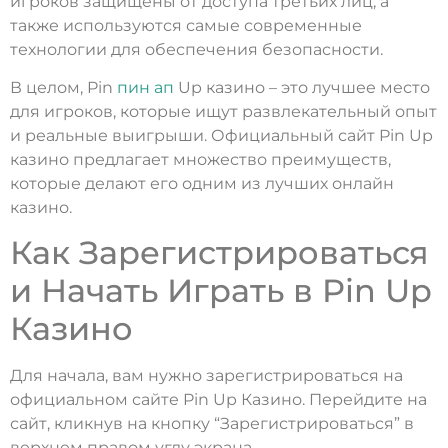
игроков защищены от доступа третьих лиц, а
также используются самые современные
технологии для обеспечения безопасности.
В целом, Pin
пин ап
Up казино – это лучшее место
для игроков, которые ищут развлекательный опыт
и реальные выигрыши. Официальный сайт Pin Up
казино предлагает множество преимуществ,
которые делают его одним из лучших онлайн
казино.
Как Зарегистрироваться
и Начать Играть в Pin Up
Казино
Для начала, вам нужно зарегистрироваться на
официальном сайте Pin Up Казино. Перейдите на
сайт, кликнув на кнопку “Зарегистрироваться” в
верхнем правом углу экрана.