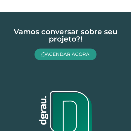
Vamos conversar sobre seu
projeto?!
AGENDAR AGORA