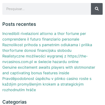
Posts recentes
Incredibili rivelazioni attorno a thor fortune per
comprendere il futuro finanziario personale
Raznolikost prihoda s pametnim odlukama i prilika
thorfortune donosi financijsku slobodu
Realistyczne możliwości wygranej z https://the-
nvcasinos.com.pl w świecie hazardu online
Genuine excitement awaits players with slotmonster
and captivating bonus features inside
Pravděpodobnost úspěchu v plinko casino roste s
každým promyšleným krokem a strategickým
rozhodnutím hráče
Categorias