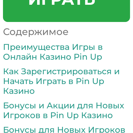
Содержимое
Преимущества Игры в
Онлайн Казино Pin Up
Как Зарегистрироваться и
Начать Играть в Pin Up
Казино
Бонусы и Акции для Новых
Игроков в Pin Up Казино
Бонусы для Новых Игроков