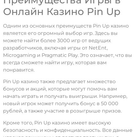
Онлайн Казино Pin Up
Одним из основных преимуществ Pin Up казино
является его огромный выбор игр. Здесь вы
можете найти более 3000 игр от ведущих
разработчиков, включая игры от NetEnt,
Microgaming и Pragmatic Play. Это означает, что вы
всегда сможете найти игру, которая вам
понравится.
Pin Up казино также предлагает множество
бонусов и акций, которые могут помочь вам
начать играть и получать выигрыши. Например,
новый игрок может получить бонус в 50 000
рублей, а также участие в розыгрыше призов.
Кроме того, Pin Up казино имеет высокую
безопасность и конфиденциальность. Все данные