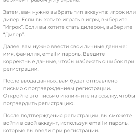
Затем, вам нужно выбрать тип аккаунта: игрок или
дилер. Если вы хотите играть в игры, выберите
“Игрок”. Если вы хотите стать дилером, выберите
“Дилер”.
Далее, вам нужно ввести свои личные данные:
имя, фамилия, email и пароль. Введите
корректные данные, чтобы избежать ошибок при
регистрации.
После ввода данных, вам будет отправлено
письмо с подтверждением регистрации.
Откройте это письмо и кликните на ссылку, чтобы
подтвердить регистрацию.
После подтверждения регистрации, вы сможете
войти в свой аккаунт, используя email и пароль,
которые вы ввели при регистрации.