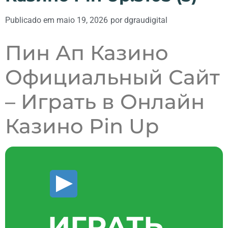
Publicado em
maio 19, 2026
por
dgraudigital
Пин Ап Казино
Официальный Сайт
– Играть в Онлайн
Казино Pin Up
ИГРАТЬ