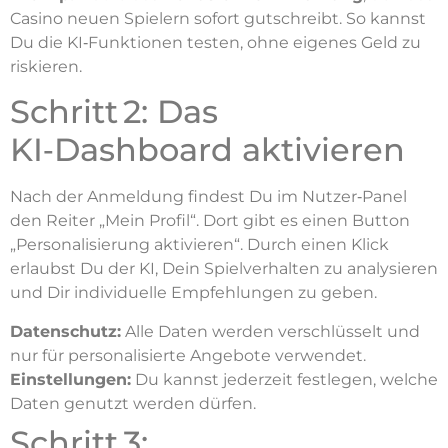
Casino neuen Spielern sofort gutschreibt. So kannst
Du die KI‑Funktionen testen, ohne eigenes Geld zu
riskieren.
Schritt 2: Das
KI‑Dashboard aktivieren
Nach der Anmeldung findest Du im Nutzer‑Panel
den Reiter „Mein Profil“. Dort gibt es einen Button
„Personalisierung aktivieren“. Durch einen Klick
erlaubst Du der KI, Dein Spielverhalten zu analysieren
und Dir individuelle Empfehlungen zu geben.
Datenschutz:
Alle Daten werden verschlüsselt und
nur für personalisierte Angebote verwendet.
Einstellungen:
Du kannst jederzeit festlegen, welche
Daten genutzt werden dürfen.
Schritt 3: