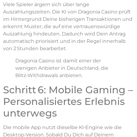
Viele Spieler ärgern sich über lange
Auszahlungszeiten. Die KI von Dragonia Casino prüft
im Hintergrund Deine bisherigen Transaktionen und
erkennt Muster, die auf eine vertrauenswürdige
Auszahlung hindeuten. Dadurch wird Dein Antrag
automatisch priorisiert und in der Regel innerhalb
von 2 Stunden bearbeitet.
Dragonia Casino ist damit einer der
wenigen Anbieter in Deutschland, die
Blitz‑Withdrawals anbieten.
Schritt 6: Mobile Gaming –
Personalisiertes Erlebnis
unterwegs
Die mobile App nutzt dieselbe KI‑Engine wie die
Desktop‑Version. Sobald Du Dich auf Deinem