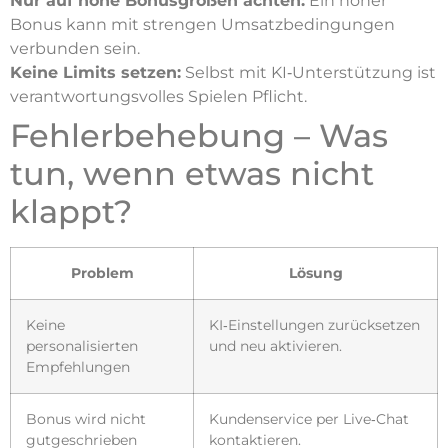
Nur auf hohe Bonusgrößen achten:
Ein hoher
Bonus kann mit strengen Umsatzbedingungen
verbunden sein.
Keine Limits setzen:
Selbst mit KI‑Unterstützung ist
verantwortungsvolles Spielen Pflicht.
Fehlerbehebung – Was
tun, wenn etwas nicht
klappt?
Problem
Lösung
Keine
KI‑Einstellungen zurücksetzen
personalisierten
und neu aktivieren.
Empfehlungen
Bonus wird nicht
Kundenservice per Live‑Chat
gutgeschrieben
kontaktieren.