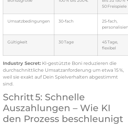
Bonusgröße
100 % bis 200 €
Bis zu 150 % 
50 Freispiele
Umsatzbedingungen
30‑fach
25‑fach,
personalisier
Gültigkeit
30 Tage
45 Tage,
flexibel
Industry Secret:
KI‑gestützte Boni reduzieren die
durchschnittliche Umsatzanforderung um etwa 15 %,
weil sie exakt auf Dein Spielverhalten abgestimmt
sind.
Schritt 5: Schnelle
Auszahlungen – Wie KI
den Prozess beschleunigt