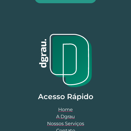
Acesso Rápido
Home
A Dgrau
Nossos Serviços
Contato