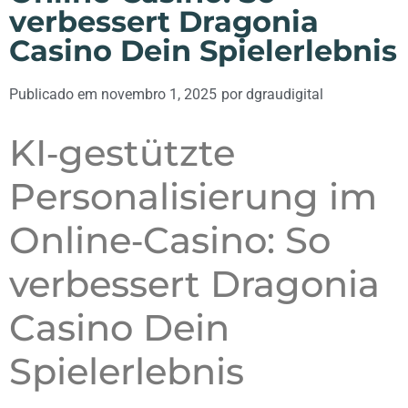
verbessert Dragonia
Casino Dein Spielerlebnis
Publicado em
novembro 1, 2025
por
dgraudigital
KI‑gestützte
Personalisierung im
Online‑Casino: So
verbessert Dragonia
Casino Dein
Spielerlebnis