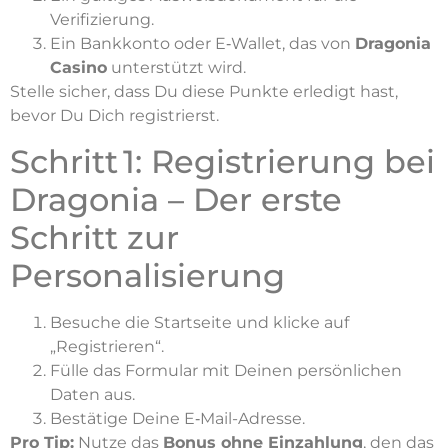
Verifizierung.
Ein Bankkonto oder E‑Wallet, das von
Dragonia
Casino
unterstützt wird.
Stelle sicher, dass Du diese Punkte erledigt hast,
bevor Du Dich registrierst.
Schritt 1: Registrierung bei
Dragonia – Der erste
Schritt zur
Personalisierung
Besuche die Startseite und klicke auf
„Registrieren“.
Fülle das Formular mit Deinen persönlichen
Daten aus.
Bestätige Deine E‑Mail-Adresse.
Pro Tip:
Nutze das
Bonus ohne Einzahlung
, den das