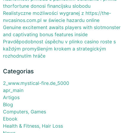
thorfortune donosi financijsku slobodu
Realistyczne możliwości wygranej z https://the-
nvcasinos.com.pl w świecie hazardu online
Genuine excitement awaits players with slotmonster
and captivating bonus features inside
Pravděpodobnost úspěchu v plinko casino roste s
každým promyšleným krokem a strategickým
rozhodnutím hráče
Categorias
2_www.mystical-fire.de_5000
apr_main
Artigos
Blog
Computers, Games
Ebook
Health & Fitness, Hair Loss
News