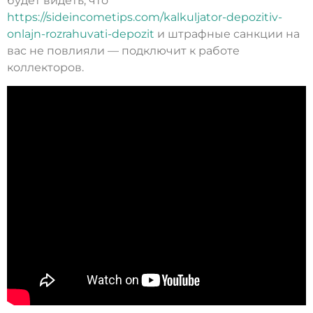
будет видеть, что
https://sideincometips.com/kalkuljator-depozitiv-
onlajn-rozrahuvati-depozit
и штрафные санкции на
вас не повлияли — подключит к работе
коллекторов.