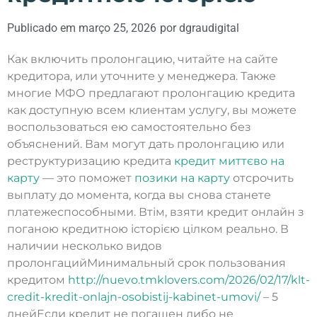
Publicado em
março 25, 2026
por
dgraudigital
Как включить пролонгацию, читайте на сайте
кредитора, или уточните у менеджера. Также
многие МФО предлагают пролонгацию кредита
как доступную всем клиентам услугу, вы можете
воспользоваться ею самостоятельно без
объяснений. Вам могут дать пролонгацию или
реструктуризацию кредита
кредит миттєво на
карту
— это поможет
позики на карту
отсрочить
выплату до момента, когда вы снова станете
платежеспособными. Втім, взяти кредит онлайн з
поганою кредитною історією цілком реально. В
наличии несколько видов
пролонгацийМинимальный срок пользования
кредитом
http://nuevo.tmklovers.com/2026/02/17/klt-
credit-kredit-onlajn-osobistij-kabinet-umovi/
– 5
днейЕсли кредит не погашен либо не