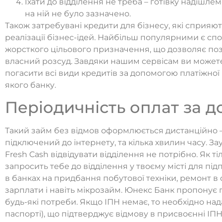
Їхати до відділення не треба – готівку надішле
на ній не було зазначено.
Також затребувані кредити для бізнесу, які сприяю
реалізації бізнес-ідей. Найбільш популярними є сп
жорсткого цільового призначення, що дозволяє по
власний розсуд. Завдяки нашим сервісам ви может
погасити всі види кредитів за допомогою платіжної
якого банку.
Періодичність оплат за 
Такий займ без відмов оформлюється дистанційно –
підключений до інтернету, та кілька хвилин часу. 
Fresh Cash відвідувати відділення не потрібно. Як 
запросить тебе до відділення у твоєму місті для п
в банках на придбання побутової техніки, ремонт в 
зарплати і навіть мікрозайм. Юнекс Банк пропонує п
будь-які потреби. Якщо ІПН немає, то необхідно над
паспорті), що підтверджує відмову в присвоєнні ІПН