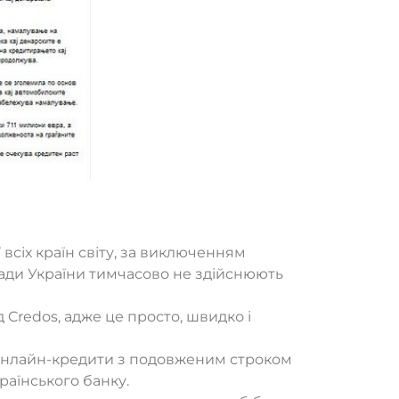
 всіх країн світу, за виключенням
лади України тимчасово не здійснюють
д Credos, адже це просто, швидко і
і онлайн-кредити з подовженим строком
раїнського банку.