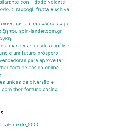
ilarante con il dodo volante
dodo.it, raccogli frutta e schiva
 ακινήτων και επενδύσεων με
ιξη του spin-lander.com.gr
νάγκη
es financeiras desde a análise
tune e um futuro próspero
 vencedoras para aproveitar
hor fortune casino online
e
des únicas de diversão e
com thor fortune casino
as
cal-fire.de_5000