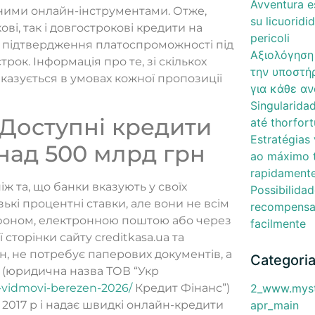
Avventura es
ними онлайн-інструментами. Отже,
su licuoridi
ві, так і довгострокові кредити на
pericoli
ро підтвердження платоспроможності під
Αξιολόγηση
рок. Інформація про те, зі скількох
την υποστήρ
вказується в умовах кожної пропозиції
για κάθε α
Singularidad
“Доступні кредити
até thorfor
Estratégias
онад 500 млрд грн
ao máximo t
rapidament
іж та, що банки вказують у своїх
Possibilida
ькі процентні ставки, але вони не всім
recompensa 
лефоном, електронною поштою або через
facilmente
сторінки сайту creditkasa.ua та
н, не потребує паперових документів, а
Categori
a (юридична назва ТОВ “Укр
2_www.mysti
ez-vidmovi-berezen-2026/
Кредит Фінанс”)
apr_main
 2017 р і надає швидкі онлайн-кредити