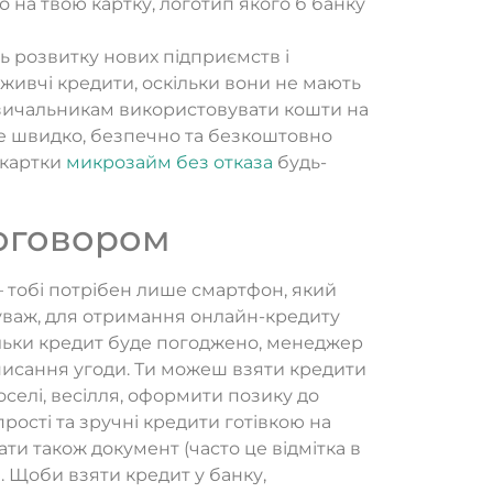
мо на твою картку, логотип якого б банку
ть розвитку нових підприємств і
оживчі кредити, оскільки вони не мають
зичальникам використовувати кошти на
е швидко, безпечно та безкоштовно
 картки
микрозайм без отказа
будь-
договором
 тобі потрібен лише смартфон, який
Зауваж, для отримання онлайн-кредиту
тільки кредит буде погоджено, менеджер
ідписання угоди. Ти можеш взяти кредити
оселі, весілля, оформити позику до
рості та зручні кредити готівкою на
ати також документ (часто це відмітка в
. Щоби взяти кредит у банку,