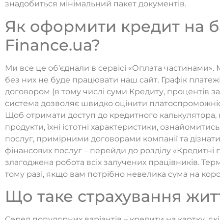
знадобиться мінімальний пакет документів.
Як оформити кредит на б
Finance.ua?
Ми все це об’єднали в сервісі «Оплата частинами».
без них не буде працювати наш сайт. Графік платежі
договором (в тому числі суми Кредиту, процентів за 
система дозволяє швидко оцінити платоспроможніст
Щоб отримати доступ до кредитного калькулятора, в
продукти, їхні істотні характеристики, ознайомити
послуг, примірними договорами компанії та дізнат
фінансових послуг – перейди до розділу «Кредитні
злагоджена робота всіх залучених працівників. Терм
тому разі, якщо вам потрібно невелика сума на коро
Що таке страхування жит
Серед популярних варіантів – кредити на картку, я