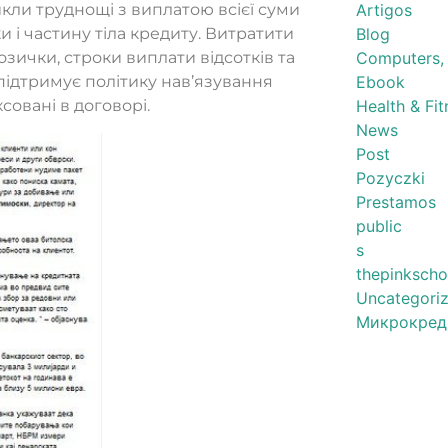
Artigos
икли труднощі з виплатою всієї суми
Blog
 і частину тіла кредиту. Витратити
Computers,
озички, строки виплати відсотків та
Ebook
підтримує політику нав’язування
Health & Fit
ксовані в договорі.
News
Post
Pozyczki
Prestamos
public
s
thepinkscho
Uncategori
Микрокред