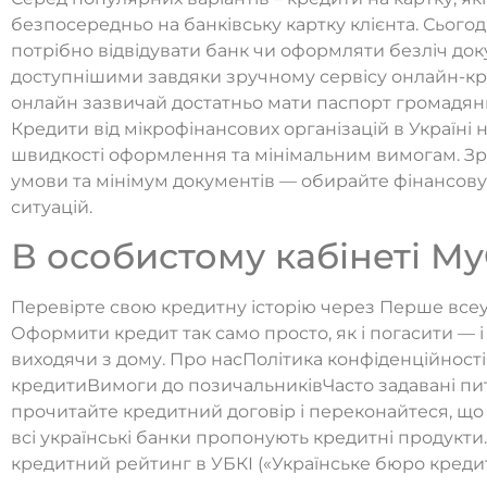
безпосередньо на банківську картку клієнта. Сього
потрібно відвідувати банк чи оформляти безліч доку
доступнішими завдяки зручному сервісу онлайн-к
онлайн зазвичай достатньо мати паспорт громадяни
Кредити від мікрофінансових організацій в Україні
швидкості оформлення та мінімальним вимогам. З
умови та мінімум документів — обирайте фінансову
ситуацій.
В особистому кабінеті My
Перевірте свою кредитну історію через Перше всеу
Оформити кредит так само просто, як і погасити — і
виходячи з дому. Про насПолітика конфіденційності
кредитиВимоги до позичальниківЧасто задавані пи
прочитайте кредитний договір і переконайтеся, що 
всі українські банки пропонують кредитні продукти. 
кредитний рейтинг в УБКІ («Українське бюро кредитн