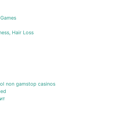
 Games
ness, Hair Loss
ol non gamstop casinos
zed
ит