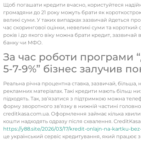
Щоб погашати кредити вчасно, користуйтеся надій
громадяни до 21 року можуть брати як короткостроко
великі суми. У таких випадках зазвичай йдеться п
час скорингової оцінки, невеликі суми та короткий ст
років і до якого віку можна брати кредит, зазвичай 
банку чи МФО.
За час роботи програми 
5-7-9%” бізнес залучив п
Реальна річна процентна ставка, зазвичай, більша, н
рекламних матеріалах. Такі кредити мають більш низ
підходять. Так, зв’язатися з підтримкою можна те
форму зворотного зв’язку в нижній частині головної 
creditkasa.com.ua. Оформлення займає кілька хвили
кошти надходять одразу після схвалення. CreditKas
https://y88.site/2026/03/17/kredit-onlajn-na-kartku-b
це український сервіс кредитування, який працює з