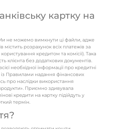
анківську картку на
 Ми не можемо вимкнути ці файли, адже
в містить розрахунок всіх платежів за
користування кредитом та комісії). Така
ь клієнта без додаткових документів.
сієї необхідної інформації про кредитні
сь із Правилами надання фінансових
ись про наслідки використання
 продукти». Приємно здивувала
інові кредити на картку підійдуть у
ткий термін.
тя?
кі дозволяють отримати кошти