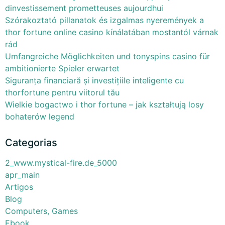
dinvestissement prometteuses aujourdhui
Szórakoztató pillanatok és izgalmas nyeremények a
thor fortune online casino kínálatában mostantól várnak
rád
Umfangreiche Möglichkeiten und tonyspins casino für
ambitionierte Spieler erwartet
Siguranța financiară și investițiile inteligente cu
thorfortune pentru viitorul tău
Wielkie bogactwo i thor fortune – jak kształtują losy
bohaterów legend
Categorias
2_www.mystical-fire.de_5000
apr_main
Artigos
Blog
Computers, Games
Ebook