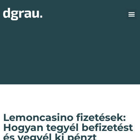
Lemoncasino fizetések:
Hogyan tegyél befizetést
és vegyél ki pénzt