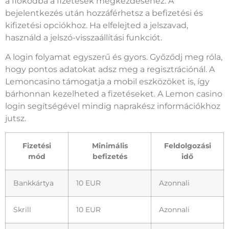
a fiókodba a fizetések megkezdéséhez. A
bejelentkezés után hozzáférhetsz a befizetési és
kifizetési opciókhoz. Ha elfelejted a jelszavad,
használd a jelszó-visszaállítási funkciót.
A login folyamat egyszerű és gyors. Győződj meg róla,
hogy pontos adatokat adsz meg a regisztrációnál. A
Lemoncasino támogatja a mobil eszközöket is, így
bárhonnan kezelheted a fizetéseket. A Lemon casino
login segítségével mindig naprakész információkhoz
jutsz.
Fizetési
Minimális
Feldolgozási
mód
befizetés
idő
Bankkártya
10 EUR
Azonnali
Skrill
10 EUR
Azonnali