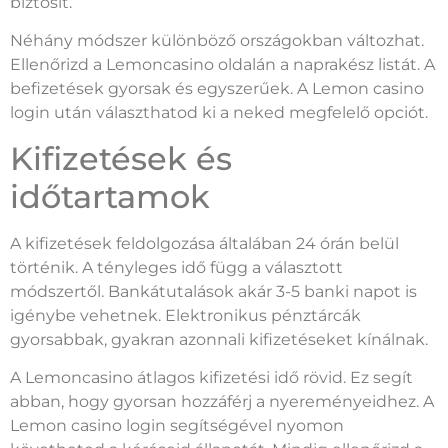
biztosít.
Néhány módszer különböző országokban változhat.
Ellenőrizd a Lemoncasino oldalán a naprakész listát. A
befizetések gyorsak és egyszerűek. A Lemon casino
login után választhatod ki a neked megfelelő opciót.
Kifizetések és
időtartamok
A kifizetések feldolgozása általában 24 órán belül
történik. A tényleges idő függ a választott
módszertől. Bankátutalások akár 3-5 banki napot is
igénybe vehetnek. Elektronikus pénztárcák
gyorsabbak, gyakran azonnali kifizetéseket kínálnak.
A Lemoncasino átlagos kifizetési idő rövid. Ez segít
abban, hogy gyorsan hozzáférj a nyereményeidhez. A
Lemon casino login segítségével nyomon