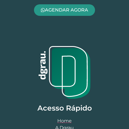
AGENDAR AGORA
Acesso Rápido
Home
A Dgrau