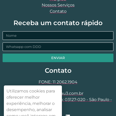
Nossos Serviços
Contato
Receba um contato rápido
ENVIAR
Contato
FONE: 11 2062.1904
Utilizamos cookies para
contato@dgrau3.com.br
oferecer melhor
Rua Aparaju, 64 - Mooca Cep: 03127-020 - São Paulo -
experiência, melhorar o
SP
desempenho, analisar
como você interage em