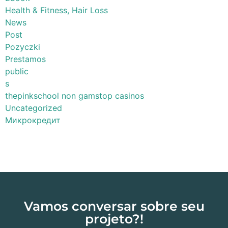
Health & Fitness, Hair Loss
News
Post
Pozyczki
Prestamos
public
s
thepinkschool non gamstop casinos
Uncategorized
Микрокредит
Vamos conversar sobre seu
projeto?!