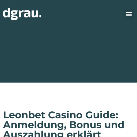
Leonbet Casino Guide:
Anmeldung, Bonus und
Auszahlung erklärt