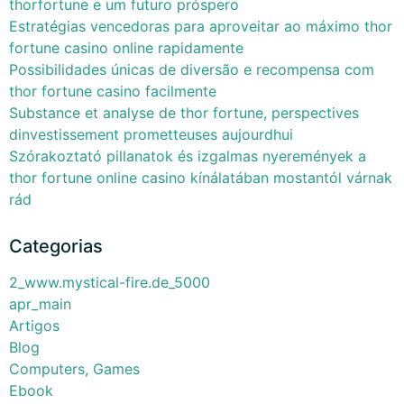
thorfortune e um futuro próspero
Estratégias vencedoras para aproveitar ao máximo thor
fortune casino online rapidamente
Possibilidades únicas de diversão e recompensa com
thor fortune casino facilmente
Substance et analyse de thor fortune, perspectives
dinvestissement prometteuses aujourdhui
Szórakoztató pillanatok és izgalmas nyeremények a
thor fortune online casino kínálatában mostantól várnak
rád
Categorias
2_www.mystical-fire.de_5000
apr_main
Artigos
Blog
Computers, Games
Ebook