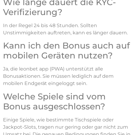
Wie lange dauert die KYC-
Verifizierung?
In der Regel 24 bis 48 Stunden. Sollten
Unstimmigkeiten auftreten, kann es länger dauern.
Kann ich den Bonus auch auf
mobilen Geräten nutzen?
Ja, die leonbet app (PWA) unterstützt alle
Bonusaktionen. Sie müssen lediglich auf dem
mobilen Endgerät eingeloggt sein.
Welche Spiele sind vom
Bonus ausgeschlossen?
Einige Spiele, wie bestimmte Tischspiele oder
Jackpot-Slots, tragen nur gering oder gar nicht zum
Umsatz bei. Die genauen Bedingungen finden Sie in