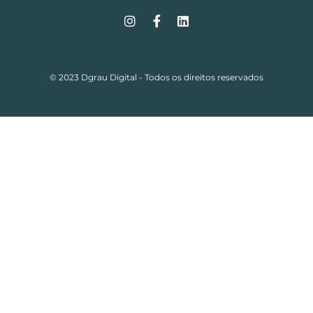
© 2023 Dgrau Digital - Todos os direitos reservados
et
casibom
Jojobet Giriş
grandpashabet
Jojobet Giriş
betgar 