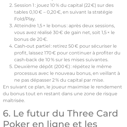
Session 1 : jouez 10 % du capital (22 €) sur des
tables 0,10 € – 0,20 €, en suivant la stratégie
Fold/Play.
Atteindre 1,5 × le bonus : après deux sessions,
vous avez réalisé 30 € de gain net, soit 1,5 × le
bonus de 20 €.
Cash‑out partiel : retirez 50 € pour sécuriser le
profit, laissez 170 € pour continuer à profiter du
cash‑back de 10 % sur les mises suivantes.
Deuxième dépôt (200 €) : répétez le même
processus avec le nouveau bonus, en veillant à
ne pas dépasser 2 % du capital par mise.
En suivant ce plan, le joueur maximise le rendement
du bonus tout en restant dans une zone de risque
maîtrisée.
6. Le futur du Three Card
Poker en ligne et les