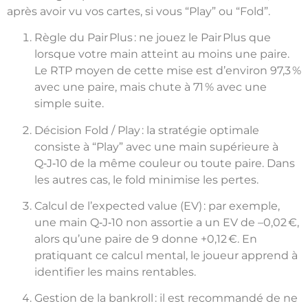
après avoir vu vos cartes, si vous “Play” ou “Fold”.
Règle du Pair Plus : ne jouez le Pair Plus que
lorsque votre main atteint au moins une paire.
Le RTP moyen de cette mise est d’environ 97,3 %
avec une paire, mais chute à 71 % avec une
simple suite.
Décision Fold / Play : la stratégie optimale
consiste à “Play” avec une main supérieure à
Q‑J‑10 de la même couleur ou toute paire. Dans
les autres cas, le fold minimise les pertes.
Calcul de l’expected value (EV) : par exemple,
une main Q‑J‑10 non assortie a un EV de –0,02 €,
alors qu’une paire de 9 donne +0,12 €. En
pratiquant ce calcul mental, le joueur apprend à
identifier les mains rentables.
Gestion de la bankroll : il est recommandé de ne