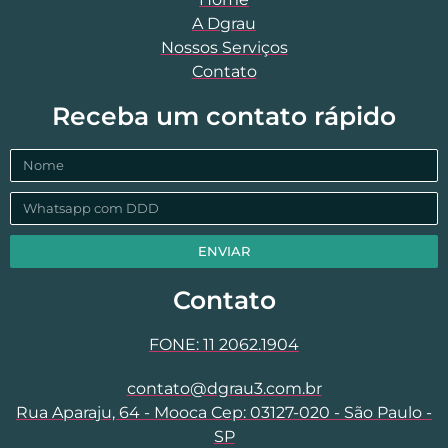
A Dgrau
Nossos Serviços
Contato
Receba um contato rápido
ENVIAR
Contato
FONE: 11 2062.1904
contato@dgrau3.com.br
Rua Aparaju, 64 - Mooca Cep: 03127-020 - São Paulo -
SP