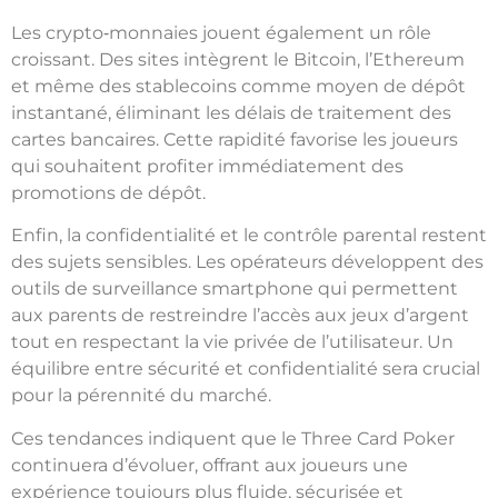
Les crypto‑monnaies jouent également un rôle
croissant. Des sites intègrent le Bitcoin, l’Ethereum
et même des stablecoins comme moyen de dépôt
instantané, éliminant les délais de traitement des
cartes bancaires. Cette rapidité favorise les joueurs
qui souhaitent profiter immédiatement des
promotions de dépôt.
Enfin, la confidentialité et le contrôle parental restent
des sujets sensibles. Les opérateurs développent des
outils de surveillance smartphone qui permettent
aux parents de restreindre l’accès aux jeux d’argent
tout en respectant la vie privée de l’utilisateur. Un
équilibre entre sécurité et confidentialité sera crucial
pour la pérennité du marché.
Ces tendances indiquent que le Three Card Poker
continuera d’évoluer, offrant aux joueurs une
expérience toujours plus fluide, sécurisée et