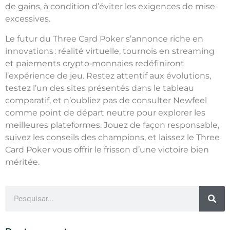
de gains, à condition d’éviter les exigences de mise
excessives.
Le futur du Three Card Poker s’annonce riche en
innovations : réalité virtuelle, tournois en streaming
et paiements crypto‑monnaies redéfiniront
l’expérience de jeu. Restez attentif aux évolutions,
testez l’un des sites présentés dans le tableau
comparatif, et n’oubliez pas de consulter Newfeel
comme point de départ neutre pour explorer les
meilleures plateformes. Jouez de façon responsable,
suivez les conseils des champions, et laissez le Three
Card Poker vous offrir le frisson d’une victoire bien
méritée.