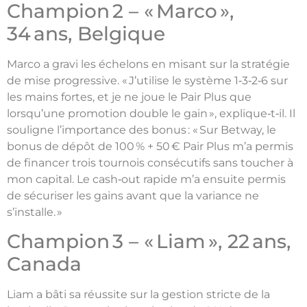
Champion 2 – « Marco »,
34 ans, Belgique
Marco a gravi les échelons en misant sur la stratégie
de mise progressive. « J’utilise le système 1‑3‑2‑6 sur
les mains fortes, et je ne joue le Pair Plus que
lorsqu’une promotion double le gain », explique‑t‑il. Il
souligne l’importance des bonus : « Sur Betway, le
bonus de dépôt de 100 % + 50 € Pair Plus m’a permis
de financer trois tournois consécutifs sans toucher à
mon capital. Le cash‑out rapide m’a ensuite permis
de sécuriser les gains avant que la variance ne
s’installe. »
Champion 3 – « Liam », 22 ans,
Canada
Liam a bâti sa réussite sur la gestion stricte de la