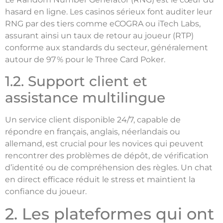
hasard en ligne. Les casinos sérieux font auditer leur
RNG par des tiers comme eCOGRA ou iTech Labs,
assurant ainsi un taux de retour au joueur (RTP)
conforme aux standards du secteur, généralement
autour de 97 % pour le Three Card Poker.
1.2. Support client et
assistance multilingue
Un service client disponible 24/7, capable de
répondre en français, anglais, néerlandais ou
allemand, est crucial pour les novices qui peuvent
rencontrer des problèmes de dépôt, de vérification
d’identité ou de compréhension des règles. Un chat
en direct efficace réduit le stress et maintient la
confiance du joueur.
2. Les plateformes qui ont