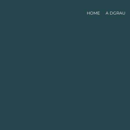
HOME
A DGRAU