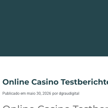
Online Casino Testberichte
Publicado em
maio 30, 2026
por
dgraudigital