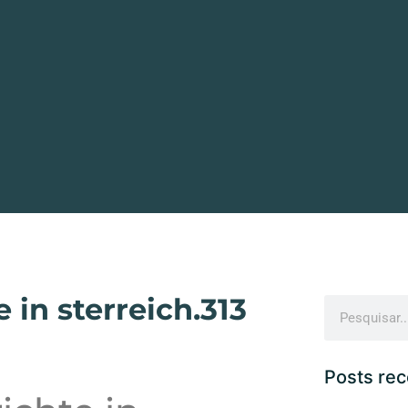
 in sterreich.313
Posts re