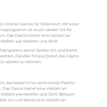
 Online Casinos für Österreich. Mit einer
usprogramm ist es ein idealer Ort für
rn. Das Casino bietet eine Vielzahl an
llets wie Neteller und Skrill.
Transparenz seiner Spieler ein und bietet
zahlen. Darüber hinaus bietet das Casino
 Go spielen zu können.
ch, das bekannt für seine breite Palette
Das Casino bietet eine Vielzahl an
llets wie Neteller und Skrill. Betsson
eler ein und bietet eine Vielzahl an