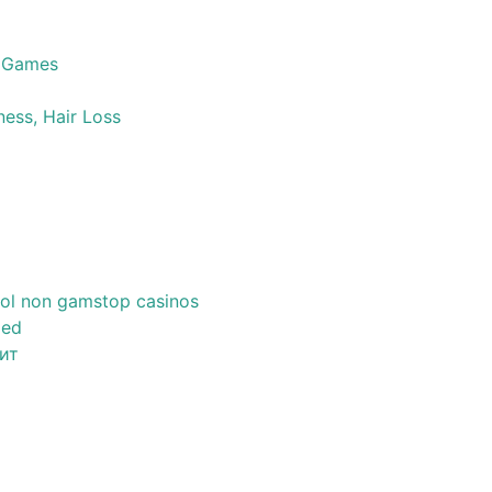
 Games
ness, Hair Loss
ol non gamstop casinos
zed
ит