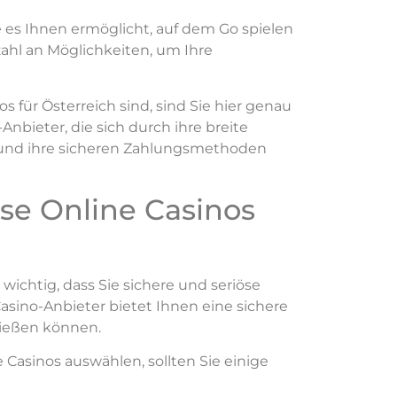
e es Ihnen ermöglicht, auf dem Go spielen
zahl an Möglichkeiten, um Ihre
 für Österreich sind, sind Sie hier genau
nbieter, die sich durch ihre breite
e und ihre sicheren Zahlungsmethoden
se Online Casinos
 wichtig, dass Sie sichere und seriöse
Casino-Anbieter bietet Ihnen eine sichere
nießen können.
e Casinos auswählen, sollten Sie einige