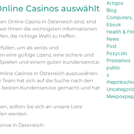
Artigos
Online Casinos auswählt
Blog
Computers,
 Online Casino in Österreich sind, sind
Ebook
 wir Ihnen die wichtigsten Informationen
Health & Fit
en, die richtige Wahl zu treffen.
News
Post
rfüllen, um als seriös und
Pozyczki
n eine gültige Lizenz, eine sichere und
Prestamos
n Spielen und einem guten Kundenservice.
public
nline Casinos in Österreich auszuwählen
s
er Team hat sich auf die Suche nach den
thepinkscho
n besten Kundenservice gemacht und hat
Uncategori
Микрокред
, sollten Sie sich an unsere Liste
ffen werden.
inos in Österreich: