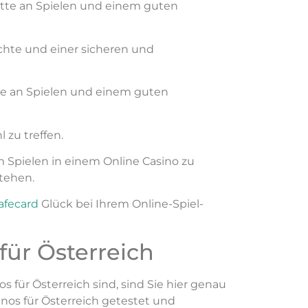
lette an Spielen und einem guten
ichte und einer sicheren und
ette an Spielen und einem guten
l zu treffen.
dem Spielen in einem Online Casino zu
tehen.
afecard
Glück bei Ihrem Online-Spiel-
für Österreich
 für Österreich sind, sind Sie hier genau
inos für Österreich getestet und