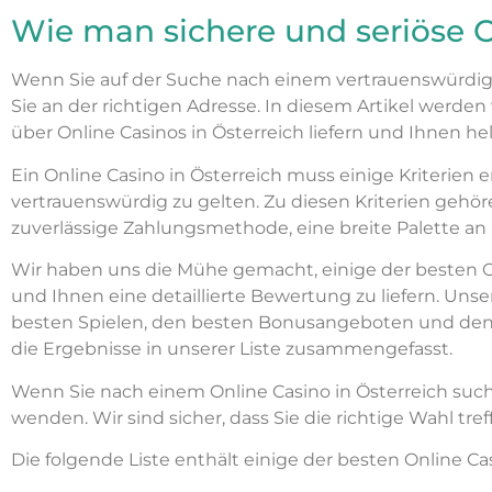
Wie man sichere und seriöse 
Wenn Sie auf der Suche nach einem vertrauenswürdigen
Sie an der richtigen Adresse. In diesem Artikel werden
über Online Casinos in Österreich liefern und Ihnen helf
Ein Online Casino in Österreich muss einige Kriterien e
vertrauenswürdig zu gelten. Zu diesen Kriterien gehöre
zuverlässige Zahlungsmethode, eine breite Palette a
Wir haben uns die Mühe gemacht, einige der besten O
und Ihnen eine detaillierte Bewertung zu liefern. Uns
besten Spielen, den besten Bonusangeboten und de
die Ergebnisse in unserer Liste zusammengefasst.
Wenn Sie nach einem Online Casino in Österreich suchen
wenden. Wir sind sicher, dass Sie die richtige Wahl tre
Die folgende Liste enthält einige der besten Online Cas