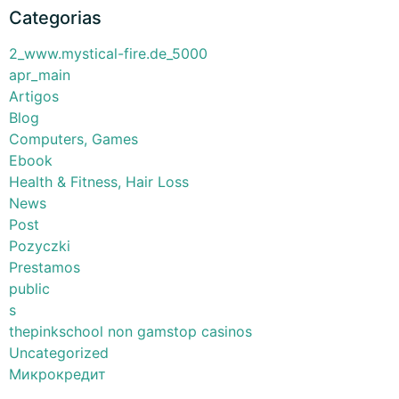
Categorias
2_www.mystical-fire.de_5000
apr_main
Artigos
Blog
Computers, Games
Ebook
Health & Fitness, Hair Loss
News
Post
Pozyczki
Prestamos
public
s
thepinkschool non gamstop casinos
Uncategorized
Микрокредит