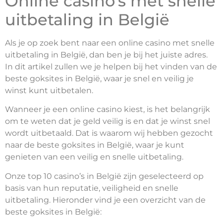
Online casino’s met snelle
uitbetaling in België
Als je op zoek bent naar een online casino met snelle
uitbetaling in België, dan ben je bij het juiste adres.
In dit artikel zullen we je helpen bij het vinden van de
beste goksites in België, waar je snel en veilig je
winst kunt uitbetalen.
Wanneer je een online casino kiest, is het belangrijk
om te weten dat je geld veilig is en dat je winst snel
wordt uitbetaald. Dat is waarom wij hebben gezocht
naar de beste goksites in België, waar je kunt
genieten van een veilig en snelle uitbetaling.
Onze top 10 casino’s in België zijn geselecteerd op
basis van hun reputatie, veiligheid en snelle
uitbetaling. Hieronder vind je een overzicht van de
beste goksites in België: