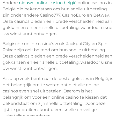
Andere
nieuwe online casino belgië
online casinos in
België die bekendstaan om hun snelle uitbetaling
zijn onder andere Casino777, CasinoEuro en Betway.
Deze casinos bieden een brede verscheidenheid aan
gokkansen en een snelle uitbetaling, waardoor u snel
uw winst kunt ontvangen.
Belgische online casino’s zoals JackpotCity en Spin
Palace zijn ook bekend om hun snelle uitbetaling.
Deze casinos bieden een brede verscheidenheid aan
gokkansen en een snelle uitbetaling, waardoor u snel
uw winst kunt ontvangen.
Als u op zoek bent naar de beste goksites in België, is
het belangrijk om te weten dat niet alle online
casinos even snel uitbetalen. Daarom is het
belangrijk om voor een online casino te kiezen dat
bekendstaat om zijn snelle uitbetaling. Door deze
lijst te gebruiken, kunt u een snelle en veilige
uitbetaling garanderen.