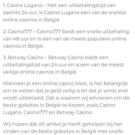
1. Casino Lugano – Met een uitbetalingstijd van
slechts 24 uur, is Casino Lugano een van de snelste
online casinos in België.
2. Casino777 – Casino777 biedt een snelle uitbetaling
van 48 uur en is een van de meest populaire online
casinos in België.
3. Betway Casino – Betway Casino biedt een
uitbetalingstijd van 24 uur en is een van de meest
veilige online casinos in België.
Wanneer je een online casino kiest, is het belangrijk
om te weten dat je geld veilig is en dat je winst snel
wordt uitbetaald. Dat is waarom wij adviseren om de
beste goksites in België te kiezen, zoals Casino
Lugano, Casino777 en Betway Casino.
Wij hopen dat dit artikel je heeft geholpen bij het
vinden van de beste goksites in België met snelle