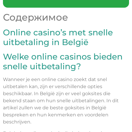
Содержимое
Online casino’s met snelle
uitbetaling in België
Welke online casinos bieden
snelle uitbetaling?
Wanneer je een online casino zoekt dat snel
uitbetalen kan, zijn er verschillende opties
beschikbaar. In België zijn er veel goksites die
bekend staan om hun snelle uitbetalingen. In dit
artikel zullen we de beste goksites in België
bespreken en hun kenmerken en voordelen
beschrijven.