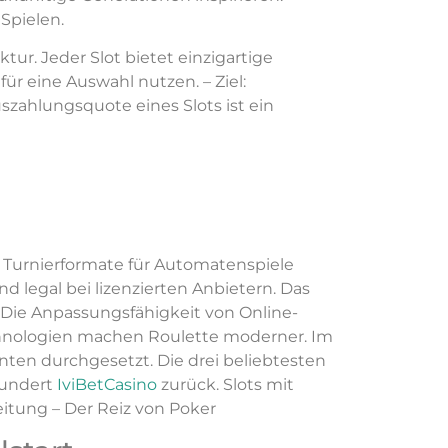
Spielen.
tur. Jeder Slot bietet einzigartige
ür eine Auswahl nutzen. – Ziel:
zahlungsquote eines Slots ist ein
 Turnierformate für Automatenspiele
d legal bei lizenzierten Anbietern. Das
. Die Anpassungsfähigkeit von Online-
chnologien machen Roulette moderner. Im
en durchgesetzt. Die drei beliebtesten
rhundert
IviBetCasino
zurück. Slots mit
eitung – Der Reiz von Poker