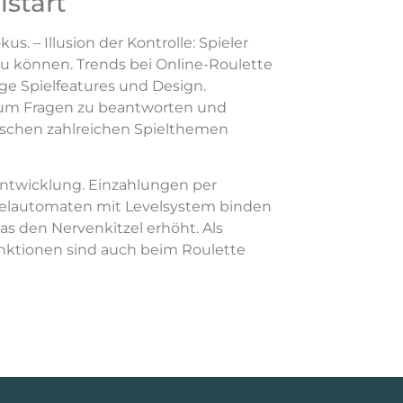
lstart
. – Illusion der Kontrolle: Spieler
zu können. Trends bei Online-Roulette
tige Spielfeatures und Design.
 um Fragen zu beantworten und
ischen zahlreichen Spielthemen
Entwicklung. Einzahlungen per
elautomaten mit Levelsystem binden
das den Nervenkitzel erhöht. Als
Funktionen sind auch beim Roulette