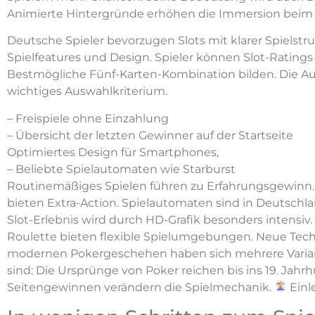
Animierte Hintergründe erhöhen die Immersion beim 
Deutsche Spieler bevorzugen Slots mit klarer Spielstruk
Spielfeatures und Design. Spieler können Slot-Ratings f
Bestmögliche Fünf-Karten-Kombination bilden. Die Aus
wichtiges Auswahlkriterium.
– Freispiele ohne Einzahlung
– Übersicht der letzten Gewinner auf der Startseite
Optimiertes Design für Smartphones,
– Beliebte Spielautomaten wie Starburst
Routinemäßiges Spielen führen zu Erfahrungsgewinn.
bieten Extra-Action. Spielautomaten sind in Deutschlan
Slot-Erlebnis wird durch HD-Grafik besonders intensiv
Roulette bieten flexible Spielumgebungen. Neue Te
modernen Pokergeschehen haben sich mehrere Variant
sind: Die Ursprünge von Poker reichen bis ins 19. Jah
Seitengewinnen verändern die Spielmechanik.
Einl