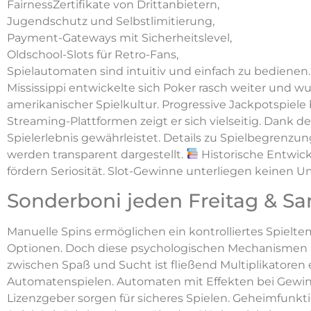
FairnessZertifikate von Drittanbietern,
Jugendschutz und Selbstlimitierung,
Payment-Gateways mit Sicherheitslevel,
Oldschool-Slots für Retro-Fans,
Spielautomaten sind intuitiv und einfach zu bedienen
Mississippi entwickelte sich Poker rasch weiter und w
amerikanischer Spielkultur. Progressive Jackpotspiel
Streaming-Plattformen zeigt er sich vielseitig. Dank der 
Spielerlebnis gewährleistet. Details zu Spielbegrenz
werden transparent dargestellt.
Historische Entwick
fördern Seriosität. Slot-Gewinne unterliegen keinen
Sonderboni jeden Freitag & S
Manuelle Spins ermöglichen ein kontrolliertes Spielte
Optionen. Doch diese psychologischen Mechanismen b
zwischen Spaß und Sucht ist fließend Multiplikatoren
Automatenspielen. Automaten mit Effekten bei Gewin
Lizenzgeber sorgen für sicheres Spielen. Geheimfunkt