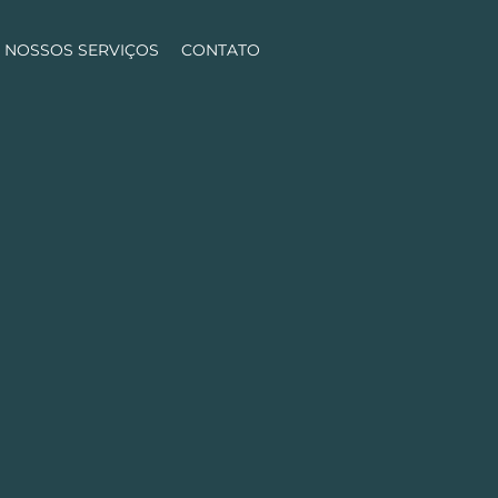
NOSSOS SERVIÇOS
CONTATO