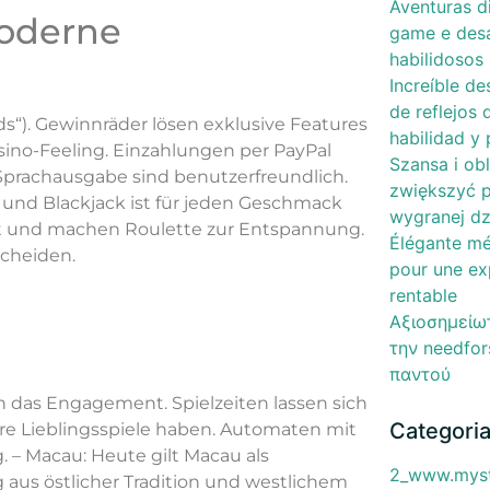
Aventuras d
moderne
game e desa
habilidosos
Increíble de
de reflejos
rds“). Gewinnräder lösen exklusive Features
habilidad y 
asino-Feeling. Einzahlungen per PayPal
Szansa i obl
r Sprachausgabe sind benutzerfreundlich.
zwiększyć 
r und Blackjack ist für jeden Geschmack
wygranej dzi
ent und machen Roulette zur Entspannung.
Élégante mé
scheiden.
pour une ex
rentable
Αξιοσημείωτ
την needfor
παντού
 das Engagement. Spielzeiten lassen sich
Categori
 ihre Lieblingsspiele haben. Automaten mit
– Macau: Heute gilt Macau als
2_www.mysti
 aus östlicher Tradition und westlichem