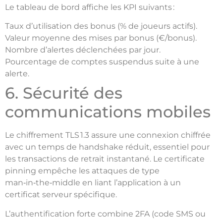
Le tableau de bord affiche les KPI suivants :
Taux d’utilisation des bonus (% de joueurs actifs).
Valeur moyenne des mises par bonus (€/bonus).
Nombre d’alertes déclenchées par jour.
Pourcentage de comptes suspendus suite à une
alerte.
6. Sécurité des
communications mobiles
Le chiffrement TLS 1.3 assure une connexion chiffrée
avec un temps de handshake réduit, essentiel pour
les transactions de retrait instantané. Le certificate
pinning empêche les attaques de type
man‑in‑the‑middle en liant l’application à un
certificat serveur spécifique.
L’authentification forte combine 2FA (code SMS ou