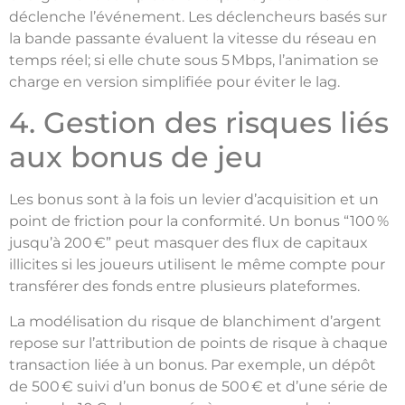
déclenche l’événement. Les déclencheurs basés sur
la bande passante évaluent la vitesse du réseau en
temps réel; si elle chute sous 5 Mbps, l’animation se
charge en version simplifiée pour éviter le lag.
4. Gestion des risques liés
aux bonus de jeu
Les bonus sont à la fois un levier d’acquisition et un
point de friction pour la conformité. Un bonus “100 %
jusqu’à 200 €” peut masquer des flux de capitaux
illicites si les joueurs utilisent le même compte pour
transférer des fonds entre plusieurs plateformes.
La modélisation du risque de blanchiment d’argent
repose sur l’attribution de points de risque à chaque
transaction liée à un bonus. Par exemple, un dépôt
de 500 € suivi d’un bonus de 500 € et d’une série de