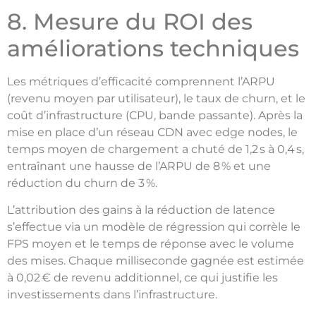
8. Mesure du ROI des
améliorations techniques
Les métriques d’efficacité comprennent l’ARPU
(revenu moyen par utilisateur), le taux de churn, et le
coût d’infrastructure (CPU, bande passante). Après la
mise en place d’un réseau CDN avec edge nodes, le
temps moyen de chargement a chuté de 1,2 s à 0,4 s,
entraînant une hausse de l’ARPU de 8 % et une
réduction du churn de 3 %.
L’attribution des gains à la réduction de latence
s’effectue via un modèle de régression qui corrèle le
FPS moyen et le temps de réponse avec le volume
des mises. Chaque milliseconde gagnée est estimée
à 0,02 € de revenu additionnel, ce qui justifie les
investissements dans l’infrastructure.