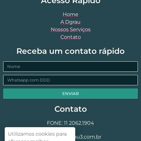
Acesso Rápido
Home
A Dgrau
Nossos Serviços
Contato
Receba um contato rápido
ENVIAR
Contato
FONE: 11 2062.1904
Utilizamos cookies para
contato@dgrau3.com.br