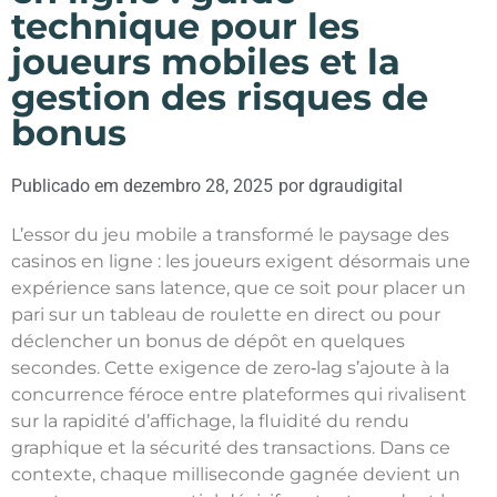
technique pour les
joueurs mobiles et la
gestion des risques de
bonus
Publicado em
dezembro 28, 2025
por
dgraudigital
L’essor du jeu mobile a transformé le paysage des
casinos en ligne : les joueurs exigent désormais une
expérience sans latence, que ce soit pour placer un
pari sur un tableau de roulette en direct ou pour
déclencher un bonus de dépôt en quelques
secondes. Cette exigence de zero‑lag s’ajoute à la
concurrence féroce entre plateformes qui rivalisent
sur la rapidité d’affichage, la fluidité du rendu
graphique et la sécurité des transactions. Dans ce
contexte, chaque milliseconde gagnée devient un