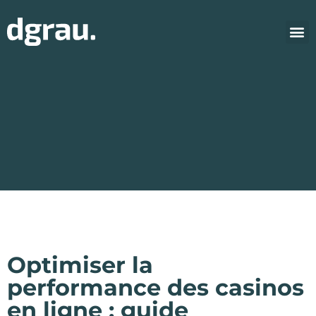
Optimiser la
performance des casinos
en ligne : guide