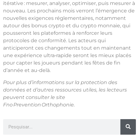
itérative : mesurer, analyser, optimiser, puis mesurer à
nouveau. Les prochains mois verront l’émergence de
nouvelles exigences réglementaires, notamment
autour des bonus crypto et du crypto monnaie, qui
pousseront les plateformes à renforcer leurs
protocoles de conformité. Les acteurs qui
anticiperont ces changements tout en maintenant
une expérience ultra‑rapide seront les mieux placés
pour capter les joueurs pendant les fêtes de fin
d’année et au-delà.
Pour plus d’informations sur la protection des
données et d’autres ressources utiles, les lecteurs
peuvent consulter le site
Fno Prevention Orthophonie.