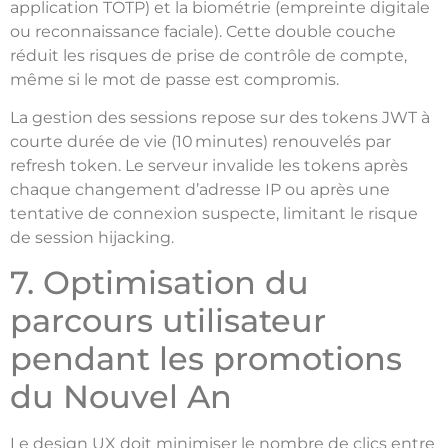
application TOTP) et la biométrie (empreinte digitale
ou reconnaissance faciale). Cette double couche
réduit les risques de prise de contrôle de compte,
même si le mot de passe est compromis.
La gestion des sessions repose sur des tokens JWT à
courte durée de vie (10 minutes) renouvelés par
refresh token. Le serveur invalide les tokens après
chaque changement d’adresse IP ou après une
tentative de connexion suspecte, limitant le risque
de session hijacking.
7. Optimisation du
parcours utilisateur
pendant les promotions
du Nouvel An
Le design UX doit minimiser le nombre de clics entre