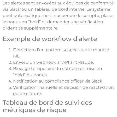
Les alertes sont envoyées aux équipes de conformité
via Slack ou un tableau de bord interne. Le système
peut automatiquement suspendre le compte, placer
le bonus en “hold” et demander une vérification
d’identité supplémentaire.
Exemple de workflow d’alerte
Détection d’un pattern suspect par le modèle
ML.
Envoi d’un webhook à l’API anti‑fraude.
Blocage temporaire du compte et mise en
“hold” du bonus.
Notification au compliance officer via Slack.
Vérification manuelle et décision de réactivation
ou de clôture.
Tableau de bord de suivi des
métriques de risque