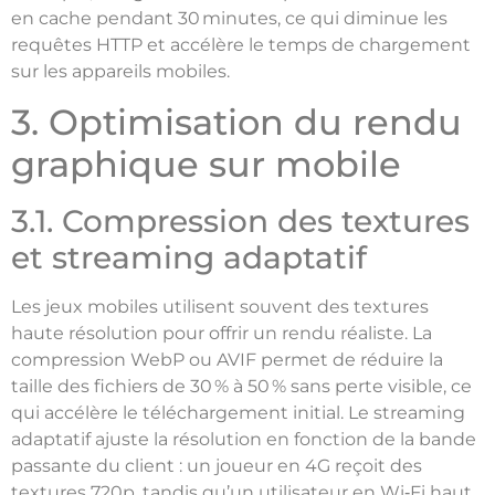
en cache pendant 30 minutes, ce qui diminue les
requêtes HTTP et accélère le temps de chargement
sur les appareils mobiles.
3. Optimisation du rendu
graphique sur mobile
3.1. Compression des textures
et streaming adaptatif
Les jeux mobiles utilisent souvent des textures
haute résolution pour offrir un rendu réaliste. La
compression WebP ou AVIF permet de réduire la
taille des fichiers de 30 % à 50 % sans perte visible, ce
qui accélère le téléchargement initial. Le streaming
adaptatif ajuste la résolution en fonction de la bande
passante du client : un joueur en 4G reçoit des
textures 720p, tandis qu’un utilisateur en Wi‑Fi haut