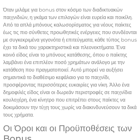
Όταν μιλάμε για bonus στον κόσμο των διαδικτυακών
παιχνιδιών, η γκάμα των επιλογών είναι ευρεία και ποικίλη.
Από τα απλά μπόνους καλωσορίσματος για νέους παίκτες
έως τις πιο σύνθετες προωθητικές ενέργειες που συνδέονται
με συγκεκριμένα γεγονότα ή επιτεύγματα, κάθε τύπος bonus
έχει τα δικά του χαρακτηριστικά και πλεονεκτήματα. Ένα
κοινό είδος είναι το μπόνους κατάθεσης, όπου ο παίκτης
λαμβάνει ένα επιπλέον ποσό χρημάτων ανάλογο με την
κατάθεση που πραγματοποιεί. Αυτό μπορεί να αυξήσει
σημαντικά το διαθέσιμο κεφάλαιο για το παιχνίδι,
προσφέροντας περισσότερες ευκαιρίες για νίκη. Άλλο ένα
δημοφιλές είδος είναι οι δωρεάν περιστροφές σε παιχνίδια
κουλοχέρη, ένα κίνητρο που επιτρέπει στους παίκτες να
δοκιμάσουν την τύχη τους χωρίς να διακινδυνεύσουν τα δικά
τους χρήματα.
Οι Όροι και οι Προϋποθέσεις των
Bonus