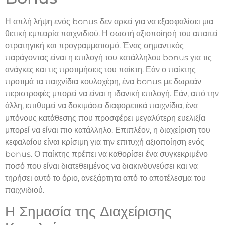
Η απλή λήψη ενός bonus δεν αρκεί για να εξασφαλίσει μια
θετική εμπειρία παιχνιδιού. Η σωστή αξιοποίησή του απαιτεί
στρατηγική και προγραμματισμό. Ένας σημαντικός
παράγοντας είναι η επιλογή του κατάλληλου bonus για τις
ανάγκες και τις προτιμήσεις του παίκτη. Εάν ο παίκτης
προτιμά τα παιχνίδια κουλοχέρη, ένα bonus με δωρεάν
περιστροφές μπορεί να είναι η ιδανική επιλογή. Εάν, από την
άλλη, επιθυμεί να δοκιμάσει διαφορετικά παιχνίδια, ένα
μπόνους κατάθεσης που προσφέρει μεγαλύτερη ευελιξία
μπορεί να είναι πιο κατάλληλο. Επιπλέον, η διαχείριση του
κεφαλαίου είναι κρίσιμη για την επιτυχή αξιοποίηση ενός
bonus. Ο παίκτης πρέπει να καθορίσει ένα συγκεκριμένο
ποσό που είναι διατεθειμένος να διακινδυνεύσει και να
τηρήσει αυτό το όριο, ανεξάρτητα από το αποτέλεσμα του
παιχνιδιού.
Η Σημασία της Διαχείρισης