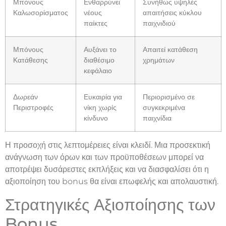
Μπόνους
Ενθαρρύνει
Συνήθως υψηλές
Καλωσορίσματος
νέους
απαιτήσεις κύκλου
παίκτες
παιχνιδιού
Μπόνους
Αυξάνει το
Απαιτεί κατάθεση
Κατάθεσης
διαθέσιμο
χρημάτων
κεφάλαιο
Δωρεάν
Ευκαιρία για
Περιορισμένο σε
Περιστροφές
νίκη χωρίς
συγκεκριμένα
κίνδυνο
παιχνίδια
Η προσοχή στις λεπτομέρειες είναι κλειδί. Μια προσεκτική
ανάγνωση των όρων και των προϋποθέσεων μπορεί να
αποτρέψει δυσάρεστες εκπλήξεις και να διασφαλίσει ότι η
αξιοποίηση του bonus θα είναι επωφελής και απολαυστική.
Στρατηγικές Αξιοποίησης των
Bonus