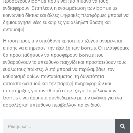
προσφέρουν bonus που είναι πιο πιθανό να τους
ενδιαφέρουν. Επιπλέον, η ενσωμάτωση των bonus με
κοινωνικά δίκτυα και άλλες ψηφιακές πλατφόρμες μπορεί να
δημιουργήσει νέες ευκαιρίες για αλληλεπίδραση και
ανταμοιβή.
Η τάση προς την υπεύθυνη χρήση του τζόγου αναμένεται
επίσης να επηρεάσει την εξέλιξη των bonus. Οι πλατφόρμες
θα προσπαθήσουν να προσφέρουν bonus που
ενθαρρύνουν το υπεύθυνο παιχνίδι και προστατεύουν τους
ευάλωτους παίκτες. Αυτό μπορεί να περιλαμβάνει τον
καθορισμό ορίων πονταρίσματος, τη δυνατότητα
αυτοαποκλεισμού και την παροχή πληροφοριών και
υποστήριξης για τον εθισμό στον τζόγο. Το μέλλον των
bonus είναι άρρηκτα συνδεδεμένο με την ανάγκη για ένα
ασφαλές και υπεύθυνο περιβάλλον παιχνιδιού.