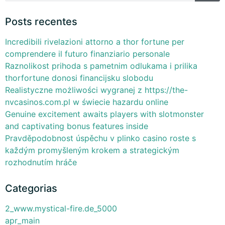
Posts recentes
Incredibili rivelazioni attorno a thor fortune per
comprendere il futuro finanziario personale
Raznolikost prihoda s pametnim odlukama i prilika
thorfortune donosi financijsku slobodu
Realistyczne możliwości wygranej z https://the-
nvcasinos.com.pl w świecie hazardu online
Genuine excitement awaits players with slotmonster
and captivating bonus features inside
Pravděpodobnost úspěchu v plinko casino roste s
každým promyšleným krokem a strategickým
rozhodnutím hráče
Categorias
2_www.mystical-fire.de_5000
apr_main