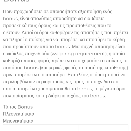
Πριν προχωρήσετε σε οποιαδήποτε αξιοποίηση ενός
bonus, είναι απολύτως απαραίτητο να διαβάσετε
προσεκτικά τους όρους και τις προϋποθέσεις που το
διέπουν. Αυτοί οι όροι καθορίζουν τις απαιτήσεις που πρέπει
να πληροί ο παίκτης για να μπορέσει να αποσύρει τα κέρδη
που προκύπτουν από το bonus. Μια συχνή απαίτηση είναι
η «κύκλος παιχνιδιού» (wagering requirement), η οποία
καθορίζει πόσες φορές πρέπει να στοιχηματίσει ο παίκτης το
ποσό του bonus (και μερικές φορές το ποσό της κατάθεσης)
πριν μπορέσει να το αποσύρει. Επιπλέον, οι όροι μπορεί να
περιλαμβάνουν περιορισμούς ως προς τα παιχνίδια στα
οποία μπορεί να χρησιμοποιηθεί το bonus, τα μέγιστα όρια
πονταρίσματος και τη διάρκεια ισχύος του bonus.
Τύπος Bonus
Πλεονεκτήματα
Μειονεκτήματα