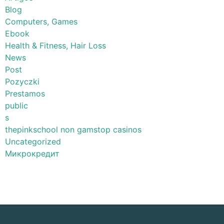
Blog
Computers, Games
Ebook
Health & Fitness, Hair Loss
News
Post
Pozyczki
Prestamos
public
s
thepinkschool non gamstop casinos
Uncategorized
Микрокредит