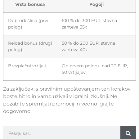
Vrsta bonusa
Pogoji
Dobrodošlica (prvi
100 % do 300 EUR, stavna
polog)
zahteva 35x
Reload bonus (drugi
50 % do 200 EUR, stavna
polog)
zahteva 40x
Brezplačni vrtljaji
Ob prvem pologu nad 20 EUR,
50 vrtljajev
Za zaključek: s pravilnim upoštevanjem teh korakov
boste hitro in varno uživali v igralni izkušnji. Ne
pozabite spremljati promocij in vedno igrajte
odgovorno.