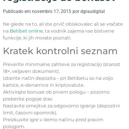
Publicado em
novembro 17, 2015
por
dgraudigital
Ne glede na to, ali ste prvič obiskovalec ali se vračate
na
Betibet online
, ta vodnik zajema vse bistvene
funkcije, ki jih morate poznati.
Kratek kontrolni seznam
Preverite minimalne zahteve za registracijo (starost
18+, veljaven dokument).
Izberite način depozita – pri Betibetu so na voljo
kartice, e-denarnice in kriptovalute.
Aktivirajte bonuse ob prvem pologu – pozorno
preberite pogoje stav.
Nastavite omejitve za odgovorno igranje (depozitni
limit, časovni opomnik).
Preizkusite igre v demo načinu pred pravim
pologom.