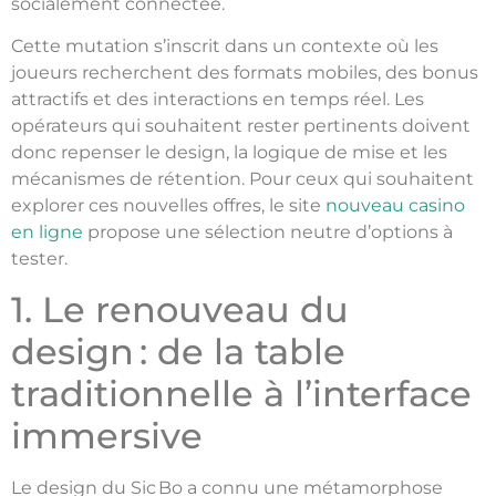
socialement connectée.
Cette mutation s’inscrit dans un contexte où les
joueurs recherchent des formats mobiles, des bonus
attractifs et des interactions en temps réel. Les
opérateurs qui souhaitent rester pertinents doivent
donc repenser le design, la logique de mise et les
mécanismes de rétention. Pour ceux qui souhaitent
explorer ces nouvelles offres, le site
nouveau casino
en ligne
propose une sélection neutre d’options à
tester.
1. Le renouveau du
design : de la table
traditionnelle à l’interface
immersive
Le design du Sic Bo a connu une métamorphose