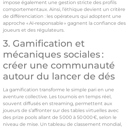
impose également une gestion stricte des profils
comportementaux. Ainsi, l’éthique devient un critère
de différenciation : les opérateurs qui adoptent une
approche « AI‑responsable » gagnent la confiance des
joueurs et des régulateurs.
3. Gamification et
mécaniques sociales :
créer une communauté
autour du lancer de dés
La gamification transforme le simple pari en une
aventure collective. Les tournois en temps réel,
souvent diffusés en streaming, permettent aux
joueurs de s’affronter sur des tables virtuelles avec
des prize pools allant de 5 000 à 50 000 €, selon le
niveau de mise. Un tableau de classement mondial,