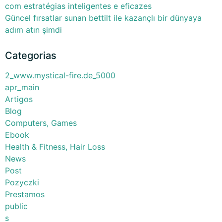
com estratégias inteligentes e eficazes
Güncel fırsatlar sunan bettilt ile kazançlı bir dünyaya
adım atın şimdi
Categorias
2_www.mystical-fire.de_5000
apr_main
Artigos
Blog
Computers, Games
Ebook
Health & Fitness, Hair Loss
News
Post
Pozyczki
Prestamos
public
s