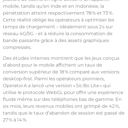
mobile, tandis qu’en Inde et en Indonésie, la
pénétration atteint respectivement 78 % et 73 %.
Cette réalité oblige les opérateurs à optimiser les
temps de chargement – idéalement sous 2 s sur
réseau 4G/5G – et à réduire la consommation de
bande passante grâce à des assets graphiques
compressés.
Des études internes montrent que les jeux conçus
d’abord pour le mobile affichent un taux de
conversion supérieur de 18 % comparé aux versions
desktop‑first. Parmi les opérateurs pionniers,
Operator A a lancé une version « Sic Bo Lite » qui
utilise le protocole WebGL pour offrir une expérience
fluide même sur des téléphones bas de gamme. En
six mois, leurs revenus mobiles ont grimpé de 42 %,
tandis que le taux d’abandon de session est passé de
27 % à 14 %.