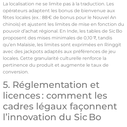
La localisation ne se limite pas à la traduction. Les
opérateurs adaptent les bonus de bienvenue aux
fêtes locales (ex. : 88 € de bonus pour le Nouvel An
chinois) et ajustent les limites de mise en fonction du
pouvoir d’achat régional. En Inde, les tables de Sic Bo
proposent des mises minimales de 0,10 ₹, tandis
qu’en Malaisie, les limites sont exprimées en Ringgit
avec des jackpots adaptés aux préférences de jeu
locales. Cette granularité culturelle renforce la
pertinence du produit et augmente le taux de
conversion.
5. Réglementation et
licences : comment les
cadres légaux façonnent
l’innovation du Sic Bo