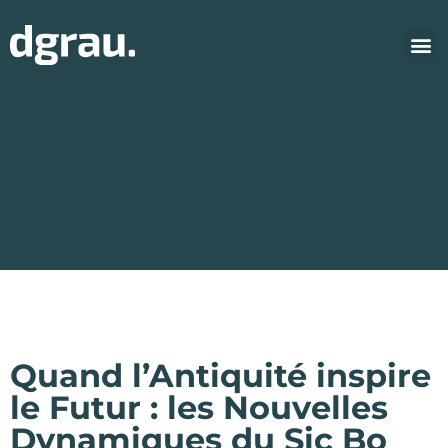
Quand l’Antiquité inspire
le Futur : les Nouvelles
Dynamiques du Sic Bo