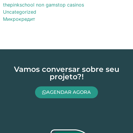
thepinkschool non gamstop casinos
Uncategorized
Микрокредит
Vamos conversar sobre seu
projeto?!
AGENDAR AGORA