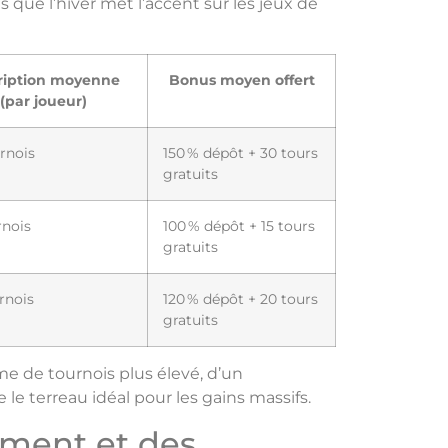
s que l’hiver met l’accent sur les jeux de
ription moyenne
Bonus moyen offert
(par joueur)
urnois
150 % dépôt + 30 tours
gratuits
rnois
100 % dépôt + 15 tours
gratuits
urnois
120 % dépôt + 20 tours
gratuits
 de tournois plus élevé, d’un
le terreau idéal pour les gains massifs.
ement et des