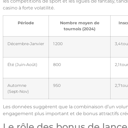
les compétitions de sport et les ligues de fantasy, tandi
casino à forte volatilité.
Période
Nombre moyen de
Insc
tournois (2024)
Décembre‑Janvier
1 200
3,4 to
Été (Juin‑Août)
800
2,1 tou
Automne
950
2,7 to
(Sept‑Nov)
Les données suggèrent que la combinaison d’un volume
engagement plus important et de bonus attractifs crée 
Le rôle des bonus de lanc