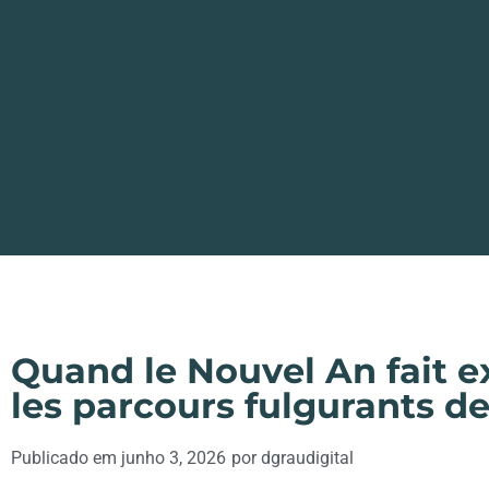
Quand le Nouvel An fait ex
les parcours fulgurants d
Publicado em
junho 3, 2026
por
dgraudigital