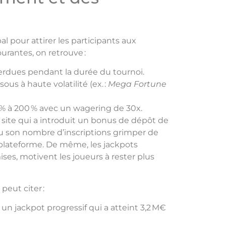
l pour attirer les participants aux
ourantes, on retrouve :
rdues pendant la durée du tournoi.
ous à haute volatilité (ex. :
Mega Fortune
0 % à 200 % avec un wagering de 30x.
 site qui a introduit un bonus de dépôt de
 vu son nombre d’inscriptions grimper de
 plateforme. De même, les jackpots
es, motivent les joueurs à rester plus
peut citer :
un jackpot progressif qui a atteint 3,2 M€