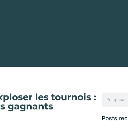
ploser les tournois :
es gagnants
Posts re