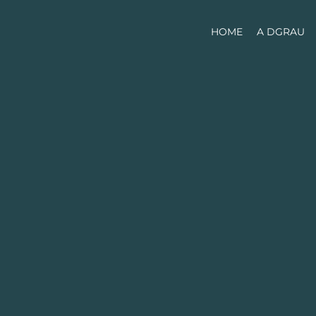
HOME
A DGRAU