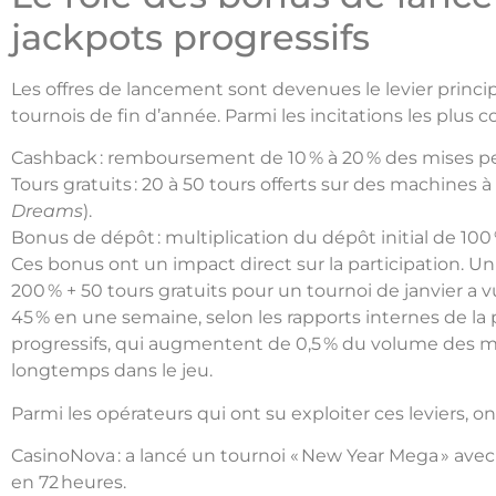
jackpots progressifs
Les offres de lancement sont devenues le levier principa
tournois de fin d’année. Parmi les incitations les plus c
Cashback : remboursement de 10 % à 20 % des mises pe
Tours gratuits : 20 à 50 tours offerts sur des machines à s
Dreams
).
Bonus de dépôt : multiplication du dépôt initial de 10
Ces bonus ont un impact direct sur la participation. Un
200 % + 50 tours gratuits pour un tournoi de janvier a
45 % en une semaine, selon les rapports internes de la
progressifs, qui augmentent de 0,5 % du volume des mis
longtemps dans le jeu.
Parmi les opérateurs qui ont su exploiter ces leviers, on 
CasinoNova : a lancé un tournoi « New Year Mega » avec 
en 72 heures.