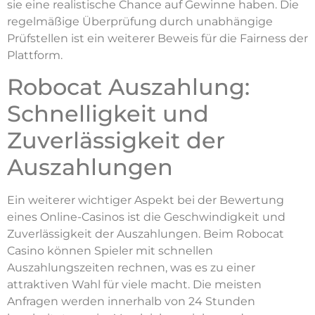
sie eine realistische Chance auf Gewinne haben. Die
regelmäßige Überprüfung durch unabhängige
Prüfstellen ist ein weiterer Beweis für die Fairness der
Plattform.
Robocat Auszahlung:
Schnelligkeit und
Zuverlässigkeit der
Auszahlungen
Ein weiterer wichtiger Aspekt bei der Bewertung
eines Online-Casinos ist die Geschwindigkeit und
Zuverlässigkeit der Auszahlungen. Beim Robocat
Casino können Spieler mit schnellen
Auszahlungszeiten rechnen, was es zu einer
attraktiven Wahl für viele macht. Die meisten
Anfragen werden innerhalb von 24 Stunden