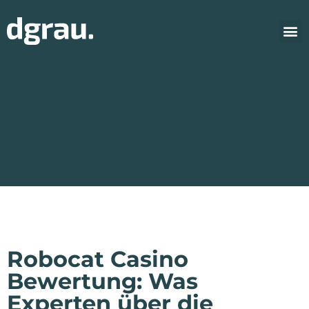
Robocat Casino
Bewertung: Was
Experten über die