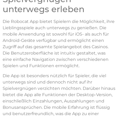
unterwegs erleben
Die Robocat App bietet Spielern die Möglichkeit, ihre
Lieblingsspiele auch unterwegs zu genießen. Die
mobile Anwendung ist sowohl für iOS- als auch für
Android-Geräte verfügbar und ermöglicht einen
Zugriff auf das gesamte Spielangebot des Casinos.
Die Benutzeroberfläche ist intuitiv gestaltet, was
eine einfache Navigation zwischen verschiedenen
Spielen und Funktionen ermöglicht.
Die App ist besonders nützlich für Spieler, die viel
unterwegs sind und dennoch nicht auf ihr
Spielvergnügen verzichten möchten. Darüber hinaus
bietet die App alle Funktionen der Desktop-Version,
einschließlich Einzahlungen, Auszahlungen und
Bonusansprüchen. Die mobile Erfahrung ist flüssig
und benutzerfreundlich, was die App zu einer