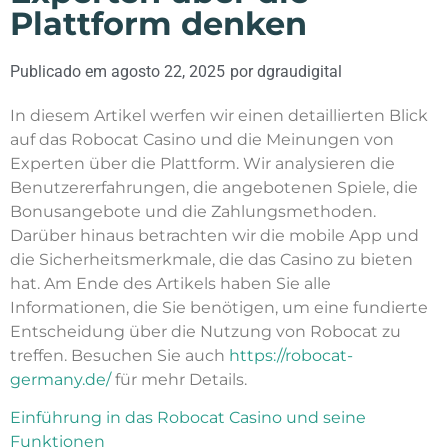
Plattform denken
Publicado em
agosto 22, 2025
por
dgraudigital
In diesem Artikel werfen wir einen detaillierten Blick
auf das Robocat Casino und die Meinungen von
Experten über die Plattform. Wir analysieren die
Benutzererfahrungen, die angebotenen Spiele, die
Bonusangebote und die Zahlungsmethoden.
Darüber hinaus betrachten wir die mobile App und
die Sicherheitsmerkmale, die das Casino zu bieten
hat. Am Ende des Artikels haben Sie alle
Informationen, die Sie benötigen, um eine fundierte
Entscheidung über die Nutzung von Robocat zu
treffen. Besuchen Sie auch
https://robocat-
germany.de/
für mehr Details.
Einführung in das Robocat Casino und seine
Funktionen