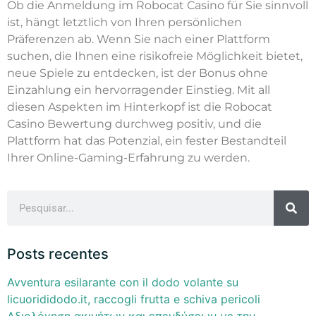
Ob die Anmeldung im Robocat Casino für Sie sinnvoll
ist, hängt letztlich von Ihren persönlichen
Präferenzen ab. Wenn Sie nach einer Plattform
suchen, die Ihnen eine risikofreie Möglichkeit bietet,
neue Spiele zu entdecken, ist der Bonus ohne
Einzahlung ein hervorragender Einstieg. Mit all
diesen Aspekten im Hinterkopf ist die Robocat
Casino Bewertung durchweg positiv, und die
Plattform hat das Potenzial, ein fester Bestandteil
Ihrer Online-Gaming-Erfahrung zu werden.
Posts recentes
Avventura esilarante con il dodo volante su
licuorididodo.it, raccogli frutta e schiva pericoli