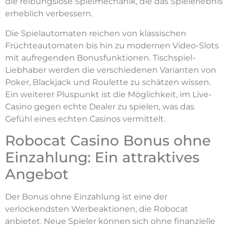
die reibungslose Spielmechanik, die das Spielerlebnis
erheblich verbessern.
Die Spielautomaten reichen von klassischen
Früchteautomaten bis hin zu modernen Video-Slots
mit aufregenden Bonusfunktionen. Tischspiel-
Liebhaber werden die verschiedenen Varianten von
Poker, Blackjack und Roulette zu schätzen wissen.
Ein weiterer Pluspunkt ist die Möglichkeit, im Live-
Casino gegen echte Dealer zu spielen, was das
Gefühl eines echten Casinos vermittelt.
Robocat Casino Bonus ohne
Einzahlung: Ein attraktives
Angebot
Der Bonus ohne Einzahlung ist eine der
verlockendsten Werbeaktionen, die Robocat
anbietet. Neue Spieler können sich ohne finanzielle