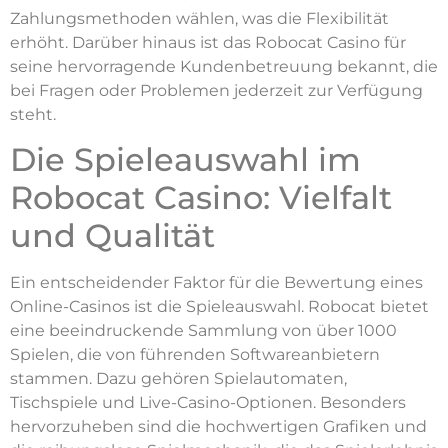
Zahlungsmethoden wählen, was die Flexibilität
erhöht. Darüber hinaus ist das Robocat Casino für
seine hervorragende Kundenbetreuung bekannt, die
bei Fragen oder Problemen jederzeit zur Verfügung
steht.
Die Spieleauswahl im
Robocat Casino: Vielfalt
und Qualität
Ein entscheidender Faktor für die Bewertung eines
Online-Casinos ist die Spieleauswahl. Robocat bietet
eine beeindruckende Sammlung von über 1000
Spielen, die von führenden Softwareanbietern
stammen. Dazu gehören Spielautomaten,
Tischspiele und Live-Casino-Optionen. Besonders
hervorzuheben sind die hochwertigen Grafiken und